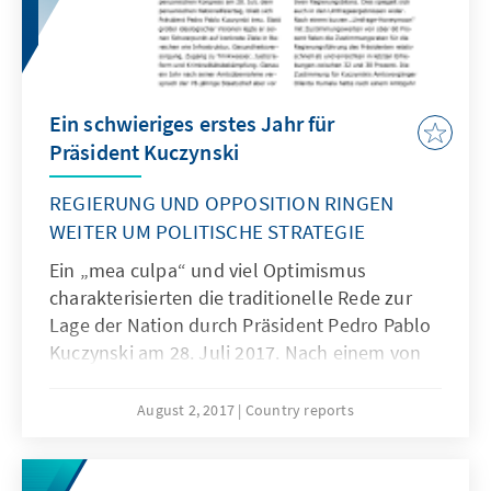
Ein schwieriges erstes Jahr für
Präsident Kuczynski
REGIERUNG UND OPPOSITION RINGEN
WEITER UM POLITISCHE STRATEGIE
Ein „mea culpa“ und viel Optimismus
charakterisierten die traditionelle Rede zur
Lage der Nation durch Präsident Pedro Pablo
Kuczynski am 28. Juli 2017. Nach einem von
Korruptionsskandalen und einer
Flutkatastrophe geprägten ersten Amtsjahr
August 2, 2017
Country reports
hofft der Präsident auf ruhigeres Fahrwasser.
Wirtschafts- und sozialpolitisch gibt es noch
einiges zu tun, außenpolitisch agierte die