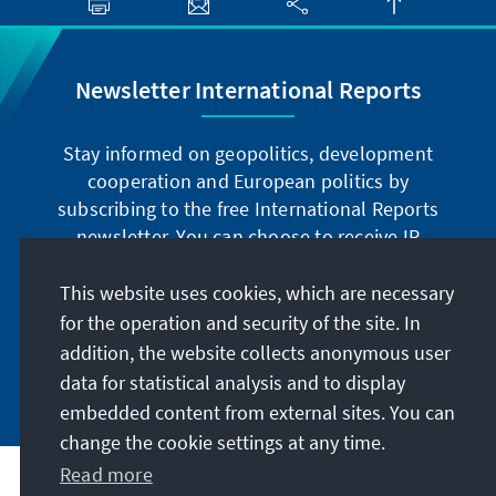
Newsletter International Reports
Stay informed on geopolitics, development
cooperation and European politics by
subscribing to the free International Reports
newsletter. You can choose to receive IR
digitally by subscribing to the newsletter in
German or have the print version sent to you in
This website uses cookies, which are necessary
German or English.
for the operation and security of the site. In
addition, the website collects anonymous user
Jetzt abonnieren
data for statistical analysis and to display
embedded content from external sites. You can
change the cookie settings at any time.
Read more