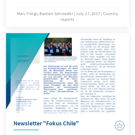
politischen Stillstandes ist das
Eskalationspotential besonders hoch, wie die
Marc Frings, Bastian Schroeder
July 27, 2017
Country
reports
Vergangenheit gezeigt hat. Die aktuelle Krise
war deshalb absehbar und hätte mit einem
besseren Krisenmanagement verhindert
werden können.
Newsletter "Fokus Chile"