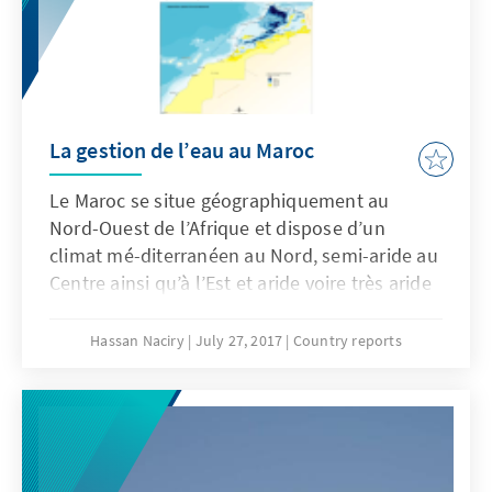
La gestion de l’eau au Maroc
Le Maroc se situe géographiquement au
Nord-Ouest de l’Afrique et dispose d’un
climat mé-diterranéen au Nord, semi-aride au
Centre ainsi qu’à l’Est et aride voire très aride
au Sud. Ce qui lui confère une moyenne de
140 milliards de m3 de pluviométrie annuelle.
Hassan Naciry
July 27, 2017
Country reports
Il faut noter également que les quantités de
chutes de pluie annuelles diffèrent très
largement en fonction des années de
sècheresse, dont souffre particulièrement le
Maroc.