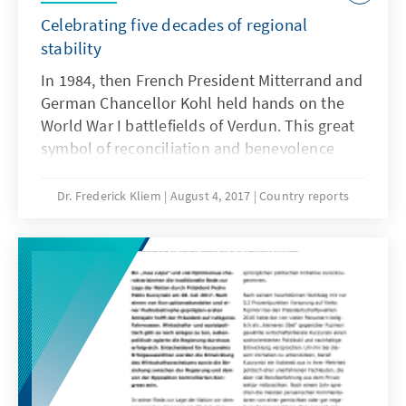
Celebrating five decades of regional
stability
In 1984, then French President Mitterrand and
German Chancellor Kohl held hands on the
World War I battlefields of Verdun. This great
symbol of reconciliation and benevolence
between two former adversaries highlighted a
new found European friendship; a new
Dr. Frederick Kliem
August 4, 2017
Country reports
peaceful European order, which culminated in
the 2012 Nobel Peace Prize for the common
project, the European Union (EU). The
European integration process is without a
doubt one of the great achievements of the
20th century; but it is not the only one.