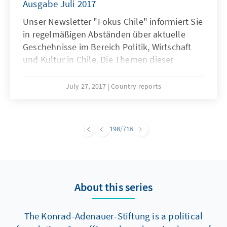
Ausgabe Juli 2017
Unser Newsletter "Fokus Chile" informiert Sie
in regelmäßigen Abständen über aktuelle
Geschehnisse im Bereich Politik, Wirtschaft
und Kultur in Chile. Die Themen dieser
Ausgabe: CHILES NATIONALER AKTIONSPLAN
GEGEN DEN KLIMAWANDEL, KLIMAWANDEL
July 27, 2017
Country reports
HAUTNAH - SCHNEESTURM IN SANTIAGO DE
CHILE, KEINE LOCKERUNG DES CHILENISCHEN
ABTREIBUNGSGESETZES, BETRUGSSKANDAL
198
/716
BEI DER CHILENISCHEN POLIZEI, WAHLKAMPF
IN CHILE. Viel Spaß beim Lesen wünscht das
Team der KAS in Chile!
About this series
The Konrad-Adenauer-Stiftung is a political