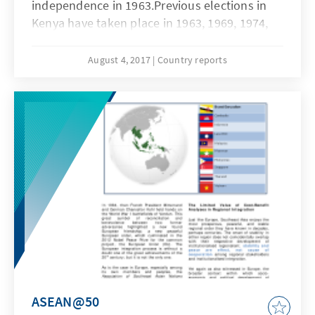
independence in 1963.Previous elections in
Kenya have taken place in 1963, 1969, 1974,
1979, 1983, 1988, 1992, 1997, 2002, 2007 and
2013.The election in 2013 was the first since
August 4, 2017
Country reports
the country-wide violence that took place in
Kenya after the 2007 election. It was also the
first election since the new constitution was
adopted. The upcoming general election to
be conducted on 8th August 2017 will be the
2nd election under the Kenyan constitution
2010.
ASEAN@50