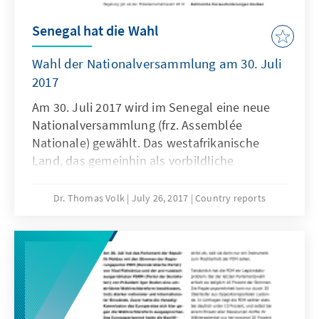
Senegal hat die Wahl
Wahl der Nationalversammlung am 30. Juli
2017
Am 30. Juli 2017 wird im Senegal eine neue
Nationalversammlung (frz. Assemblée
Nationale) gewählt. Das westafrikanische
Land, das gemeinhin als vorbildliche
Demokratie auf dem afrikanischen Kontinent
gilt und zuletzt mit einem
Dr. Thomas Volk
July 26, 2017
Country reports
Wirtschaftswachstum von 6,7 Prozent auf sich
aufmerksam machte, blickt gespannt auf das
Ergebnis der nationalen Parlamentswahl am
kommenden Sonntag. Die Wahl gilt als
Stimmungstest für die Präsidentschaftswahl
2019.