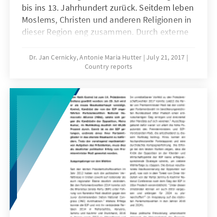
bis ins 13. Jahrhundert zurück. Seitdem leben
Moslems, Christen und anderen Religionen in
dieser Region eng zusammen. Durch externe
und interne Faktoren, aber auch durch
Einflussnahme der Staaten auf die Religion ist
Dr. Jan Cernicky, Antonie Maria Hutter
July 21, 2017
Country reports
in den letzten Jahren das weitgehend
friedliche Miteinander immer stärker unter
Druck geraten. Erste Ergebnisse einer
Radikalisierung sind sichtbar und sowohl
Anschläge in Kenia wie auch die angespannte
Lage auf Sansibar zeigen, dass der Islam in
Teilen Ostafrikas zusehends von radikalen
Kräften instrumentalisiert wird.