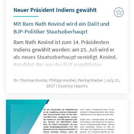
Neuer Präsident Indiens gewählt
Mit Ram Nath Kovind wird ein Dalit und
BJP-Politiker Staatsoberhaupt
Ram Nath Kovind ist zum 14. Präsidenten
Indiens gewählt worden: am 25. Juli wird er
als neues Staatsoberhaupt vereidigt. Kovind,
Kandidat der von der BJP angeführten
Parteienkoalition National Democratic
Alliance (NDA), setzte sich gegen die
Dr. Thomas Kunze, Philipp Huchel, Pankaj Madan
July 21,
2017
Country reports
Kandidatin der Opposition, Meira Kumar, im
Wahlkolleg deutlich mit 65,65 Prozent durch.
Damit ist es der BJP gelungen, erstmals eines
ihrer Parteimitglieder in das oberste
Staatsamt zu befördern. Trotz der vorwiegend
repräsentativen Aufgaben des Präsidenten,
muss dies als deutlicher politischer Erfolg von