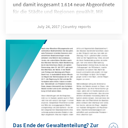
und damit insgesamt 1.614 neue Abgeordnete
für die Städte und Regionen gewählt. Mit
Abstand die meisten Mandate konnte
landesweit die Regierungspartei Zaļo un
July 24, 2017
Country reports
Zemnieku savienība (ZZS, Bündnis der Grünen
und Bauern) gewinnen, trotz hoher Verluste in
den größeren Städten Lettlands. Aufgerufen
zur Wahl waren 1.443.801 Einwohner, die in
955 Wahllokalen die Möglichkeit hatten ihre
Stimme abzugeben. Davon Gebrauch
machten aber nur 727.839.
Das Ende der Gewaltenteilung? Zur