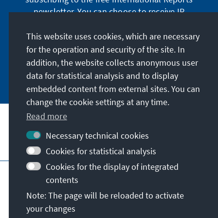
newsletter. You can choose to receive IR
digitally by subscribing to the newsletter in
German or have the print version sent to you in
This website uses cookies, which are necessary
German or English.
for the operation and security of the site. In
addition, the website collects anonymous user
Jetzt abonnieren
data for statistical analysis and to display
embedded content from external sites. You can
change the cookie settings at any time.
Read more
Necessary technical cookies
Visit also
Cookies for statistical analysis
Cookies for the display of integrated
Imprint
Data protection
Terms of use
contents
Declaration on accessibility
Note: The page will be reloaded to activate
Report an accessibility issue
your changes
© Konrad-Adenauer-Stiftung e.V. 2026