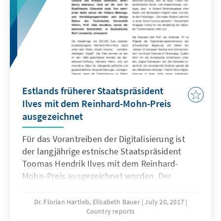
Premierminister Modi gewertet werden.
Estlands früherer Staatspräsident
Ilves mit dem Reinhard-Mohn-Preis
ausgezeichnet
Für das Vorantreiben der Digitalisierung ist
der langjährige estnische Staatspräsident
Toomas Hendrik Ilves mit dem Reinhard-
Mohn-Preis ausgezeichnet worden. Der
Festakt mit rund 450 geladenen Gästen,
darunter der CDU-Politiker Elmar Brok, die
Dr. Florian Hartleb, Elisabeth Bauer
July 20, 2017
Country reports
frühere Preisträgerin, die ehemalige