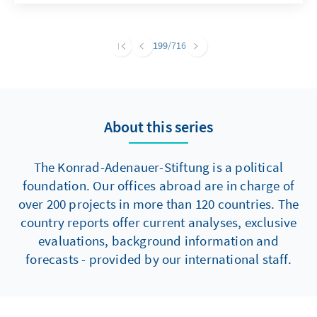
Bundestagspräsidentin Prof. Rita Süssmuth
und der deutsche Botschafter in Estland
Christoph Eichhorn sowie der Landrat des
199
/716
Kreises Gütersloh, Sven-Georg Adenauer, fand
am 29. Juni im Stadttheater Gütersloh statt.
About this series
The Konrad-Adenauer-Stiftung is a political
foundation. Our offices abroad are in charge of
over 200 projects in more than 120 countries. The
country reports offer current analyses, exclusive
evaluations, background information and
forecasts - provided by our international staff.