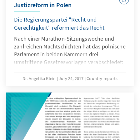
Justizreform in Polen
Die Regierungspartei "Recht und
Gerechtigkeit" reformiert das Recht
Nach einer Marathon-Sitzungswoche und
zahlreichen Nachtschichten hat das polnische
Parlament in beiden Kammern drei
umstrittene Gesetzesvorlagen verabschiedet:
eine Reform des Landesjustizrats, der
ordentlichen Gerichte sowie des Obersten
Dr. Angelika Klein
July 24, 2017
Country reports
Gerichts. Nach Abstimmung durch das
Unterhaus (Sejm) am späten Donnerstag,
dem 20. Juli 2017, gab auch das Oberhaus,
der Senat, in der Nacht vom Freitag zum
Samstag sein Plazet.