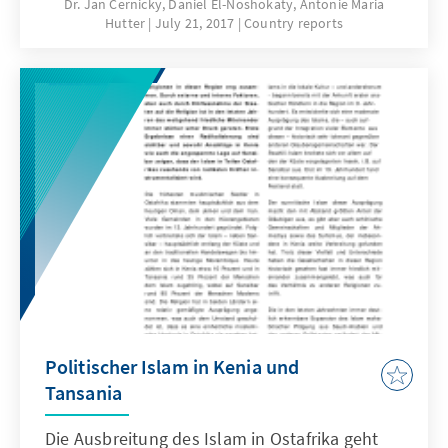
Einflussnahme der Staaten auf die Religion ist
Dr. Jan Cernicky, Daniel El-Noshokaty, Antonie Maria
Hutter
July 21, 2017
Country reports
in den letzten Jahren das weitgehend
friedliche Miteinander immer stärker unter
Druck geraten. Erste Ergebnisse einer
Radikalisierung sind sichtbar und sowohl
Anschläge in Kenia wie auch die angespannte
Lage auf Sansibar zeigen, dass der Islam in
Teilen Ostafrikas zusehends von radikalen
Kräften instrumentalisiert wird.
Politischer Islam in Kenia und
Tansania
Die Ausbreitung des Islam in Ostafrika geht