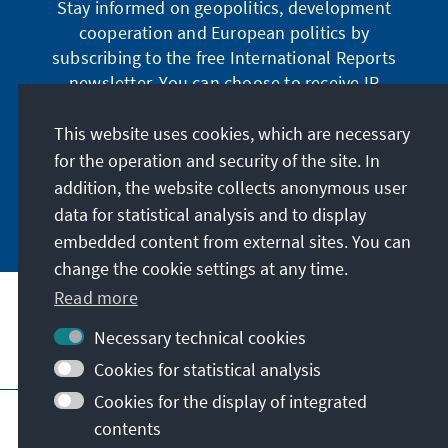
Stay informed on geopolitics, development
cooperation and European politics by
subscribing to the free International Reports
newsletter. You can choose to receive IR
digitally by subscribing to the newsletter in
German or have the print version sent to you in
This website uses cookies, which are necessary
German or English.
for the operation and security of the site. In
addition, the website collects anonymous user
Jetzt abonnieren
data for statistical analysis and to display
embedded content from external sites. You can
change the cookie settings at any time.
Read more
Necessary technical cookies
Visit also
Cookies for statistical analysis
Cookies for the display of integrated
Imprint
Data protection
Terms of use
contents
Declaration on accessibility