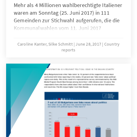
Mehr als 4 Millionen wahlberechtigte Italiener
waren am Sonntag (25. Juni 2017) in 111
Gemeinden zur Stichwahl aufgerufen, die die
Kommunalwahlen vom 11. Juni 2017
abschließt (in der ersten Runde am 11. Juni
waren es 9,2 Millionen Wahlberechtigte).
Caroline Kanter, Silke Schmitt
June 28, 2017
Country
reports
Gewählt wurde unter anderem in drei
Hauptstädten der 20 italienischen Regionen -
Catanzaro, Genua und Acquila - sowie in 19
Provinzhauptstädten wie Verona, Como oder
Lecce. Das Bündnis zwischen Forza Italia (FI)
und Lega Nord (LN) konnte sich in 16 Städten
(von diesen 22 größeren Städten)
durchsetzen.