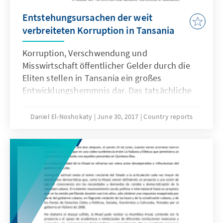
Entstehungsursachen der weit
verbreiteten Korruption in Tansania
Korruption, Verschwendung und
Misswirtschaft öffentlicher Gelder durch die
Eliten stellen in Tansania ein großes
Entwicklungshemmnis dar. Das tatsächliche
Ausmaß der Korruption zu bemessen ist
schwer, da oft nur die wirklich
Daniel El-Noshokaty
June 30, 2017
Country reports
schwerwiegenden Fälle an die Öffentlichkeit
gelangen. Einen Gradmesser liefert der
Ländervergleich von Transparency
International, welcher Tansania wiederholt
als eines der korruptesten Länder weltweit
einordnet.