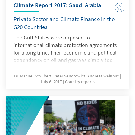
Climate Report 2017: Saudi Arabia
Private Sector and Climate Finance in the
G20 Countries
The Gulf States were opposed to
international climate protection agreements
for a long time. Their economic and political
dependency on oil and gas was simply too
great. In recent years, however, a paradigm
shift has taken place: Following the lead of
Dr. Manuel Schubert, Peter Sendrowicz, Andreas Weinhut
July 6, 2017
Country reports
other Gulf States, Saudi Arabia is now also
arriving at a more progressive climate
protection policy.