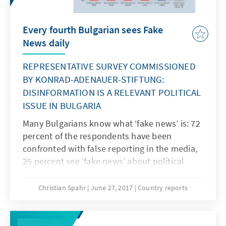
Every fourth Bulgarian sees Fake
News daily
REPRESENTATIVE SURVEY COMMISSIONED
BY KONRAD-ADENAUER-STIFTUNG:
DISINFORMATION IS A RELEVANT POLITICAL
ISSUE IN BULGARIA
Many Bulgarians know what ‘fake news’ is: 72
percent of the respondents have been
confronted with false reporting in the media,
25 percent see ‘fake news’ about political
topics even daily. This is the result of a
representative survey commissioned by the
Christian Spahr
June 27, 2017
Country reports
KAS Media Program South East Europe among
more than 1,000 citizens over 18 years. The
respondents have also been asked about