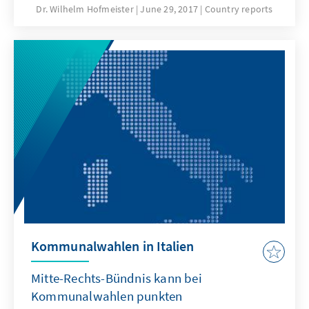
Gründung eines unabhängigen katalanischen
Dr. Wilhelm Hofmeister
June 29, 2017
Country reports
Staates entschieden werden soll.
Kommunalwahlen in Italien
Mitte-Rechts-Bündnis kann bei
Kommunalwahlen punkten