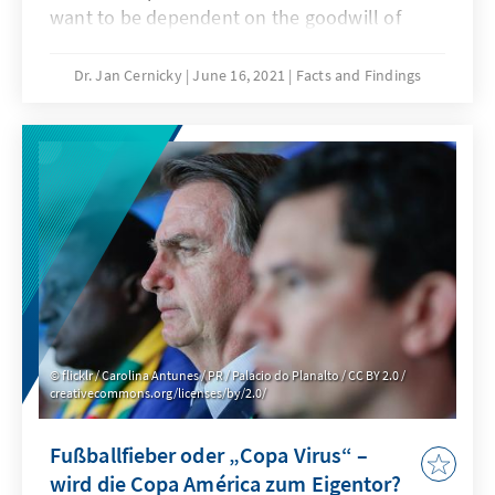
want to be dependent on the goodwill of
other states, it should design a
comprehensive border adjustment that is as
Dr. Jan Cernicky
June 16, 2021
Facts and Findings
open as possible for third countries. The
leaked draft of the EU Commission on the
CBAM is very limited and can thus only have
an impact as a threat or as a first step.
flicklr / Carolina Antunes / PR / Palacio do Planalto / CC BY 2.0 /
creativecommons.org/licenses/by/2.0/
Fußballfieber oder „Copa Virus“ –
wird die Copa América zum Eigentor?