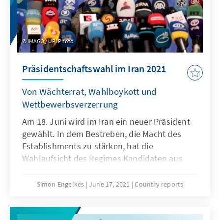
IMAGO / UPI Photo
Präsidentschaftswahl im Iran 2021
Von Wächterrat, Wahlboykott und
Wettbewerbsverzerrung
Am 18. Juni wird im Iran ein neuer Präsident
gewählt. In dem Bestreben, die Macht des
Establishments zu stärken, hat die
Wahlaufsicht des Regimes Kandidaten aus
den Reihen der Moderaten und Reformkräfte
disqualifiziert, was zu breiten Boykottaufrufen
Simon Engelkes
June 17, 2021
Country reports
geführt hat. Der Wahlsieg des als
Establishment-Spitzenkandidat gehandelten
Ebrahim Raisi, der dem Obersten Führer Ali