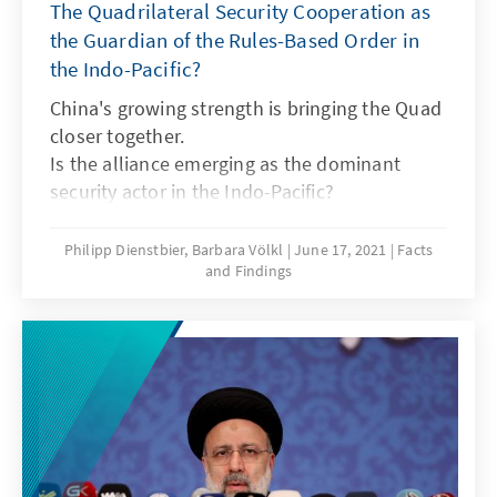
The Quadrilateral Security Cooperation as
the Guardian of the Rules-Based Order in
the Indo-Pacific?
China's growing strength is bringing the Quad
closer together.
Is the alliance emerging as the dominant
security actor in the Indo-Pacific?
Philipp Dienstbier, Barbara Völkl
June 17, 2021
Facts
and Findings