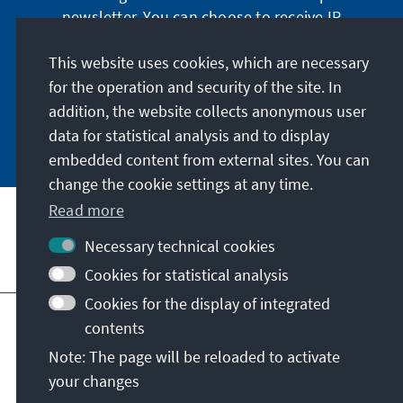
Gefahren für die junge Demokratie.
newsletter. You can choose to receive IR
digitally by subscribing to the newsletter in
German or have the print version sent to you in
This website uses cookies, which are necessary
German or English.
for the operation and security of the site. In
addition, the website collects anonymous user
Jetzt abonnieren
data for statistical analysis and to display
embedded content from external sites. You can
change the cookie settings at any time.
Read more
Necessary technical cookies
Visit also
Cookies for statistical analysis
Cookies for the display of integrated
Imprint
Data protection
Terms of use
contents
Declaration on accessibility
Note: The page will be reloaded to activate
Report an accessibility issue
your changes
© Konrad-Adenauer-Stiftung e.V. 2026