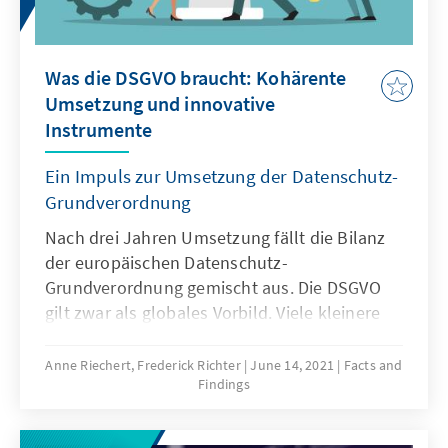
große politische Relevanz besitzt.
Was die DSGVO braucht: Kohärente
Umsetzung und innovative
Instrumente
Ein Impuls zur Umsetzung der Datenschutz-
Grundverordnung
Nach drei Jahren Umsetzung fällt die Bilanz
der europäischen Datenschutz-
Grundverordnung gemischt aus. Die DSGVO
gilt zwar als globales Vorbild. Viele kleinere
Betriebe sind aber noch immer mit dem
Datenschutzrecht überfordert. Je nachdem, in
Anne Riechert, Frederick Richter
June 14, 2021
Facts and
Findings
welchem Bundesland man sich als
Unternehmen bewegt, wird die DSGVO
unterschiedlich interpretiert. In vielen