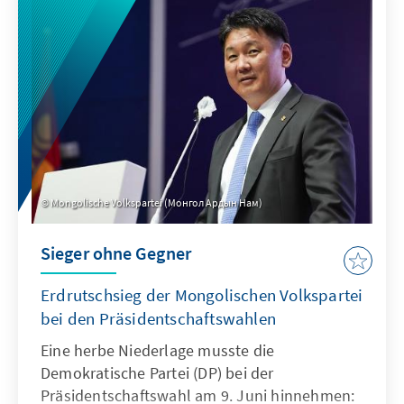
Branchen gilt sie als zeitintensiv, mühsam
und teurer. Wie ist die einheitliche und die
effiziente Umsetzung der DSGVO zu
erreichen?
Mongolische Volkspartei (Монгол Ардын Нам)
Sieger ohne Gegner
Erdrutschsieg der Mongolischen Volkspartei
bei den Präsidentschaftswahlen
Eine herbe Niederlage musste die
Demokratische Partei (DP) bei der
Präsidentschaftswahl am 9. Juni hinnehmen: