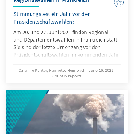
Stimmungstest ein Jahr vor den
Präsidentschaftswahlen?
Am 20. und 27. Juni 2021 finden Regional-
und Départementswahlen in Frankreich statt.
Sie sind der letzte Urnengang vor den
Präsidentschaftswahlen im kommenden Jahr
und gelten daher als Stimmungstest für die
Parteien. Im Fokus ist die bürgerlich-
Caroline Kanter, Henriette Heimbach
June 16, 2021
Country reports
konservative Wählerschaft, um die von drei
Seiten geworben wird. Daher verwundert
auch nicht das Top-Thema des Wahlkampfs:
Sicherheit. Die Regierungspartei von Präsident
Macron hat kaum Chancen bei den
Regionalwahlen. Wohingegen die
rechtspopulistische Partei von Marine Le Pen
möglicherweise erstmals einen oder auch