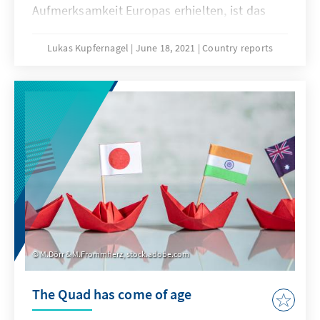
Aufmerksamkeit Europas erhielten, ist das
größte Land der Region weitgehend
unbeobachtet geblieben. Doch auch in
Lukas Kupfernagel
June 18, 2021
Country reports
Algerien ist das politische Spielfeld in den
letzten Jahren gehörig
durcheinandergewirbelt worden. Nun wurde
das algerische Parlament am 12. Juni – ein
Jahr früher als geplant – neu gewählt. Was
sind Trends und auf welche Szenarien sollten
sich Europa und Deutschland einstellen?
M.Dörr & M.Frommherz, stock.adobe.com
The Quad has come of age