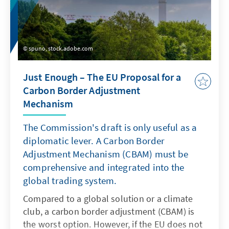
mehrere Regionalpräsidenten stellen könnte.
Die traditionellen Volksparteien Les
Républicains (LR) und Parti Socialiste (PS)
müssen mit Verlusten rechnen, werden aber
spuno, stock.adobe.com
voraussichtlich die Mehrheit der von ihnen
regierten Regionen behaupten können.
Just Enough – The EU Proposal for a
Carbon Border Adjustment
Mechanism
The Commission's draft is only useful as a
diplomatic lever. A Carbon Border
Adjustment Mechanism (CBAM) must be
comprehensive and integrated into the
global trading system.
Compared to a global solution or a climate
club, a carbon border adjustment (CBAM) is
the worst option. However, if the EU does not