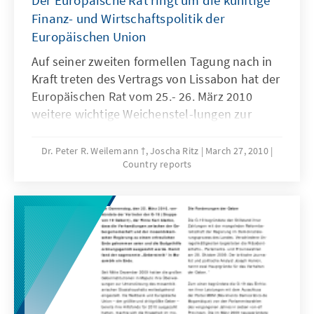
Der Europäische Rat ringt um die künftige
Finanz- und Wirtschaftspolitik der
Europäischen Union
Auf seiner zweiten formellen Tagung nach in
Kraft treten des Vertrags von Lissabon hat der
Europäischen Rat vom 25.- 26. März 2010
weitere wichtige Weichenstel-lungen zur
aktuellen Finanzkrise in Grie-chenland wie
zur mittel- und langfristigen Ausrichtung
Dr. Peter R. Weilemann †, Joscha Ritz
March 27, 2010
Country reports
seiner Wirtschafts-, Finanz- und
Währungspolitik getroffen.