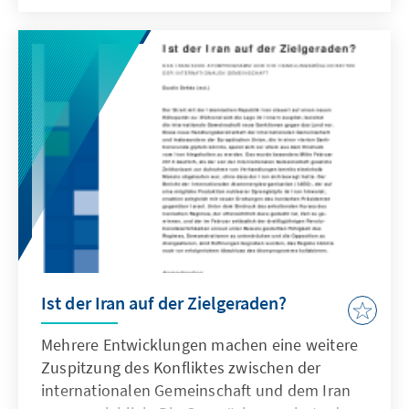
laufenden Beratungen über das neue
Strategische Konzept muss sich die NATO mit
allen drei Fragen erneut auseinandersetzen.
Dieses Papier führt einige Überlegungen ins
Feld, warum die NATO auf die nukleare
Abschreckung nicht verzichten sollte und wie
dies im neuen Strategischen Konzept
reflektiert werden kann.
Ist der Iran auf der Zielgeraden?
Mehrere Entwicklungen machen eine weitere
Zuspitzung des Konfliktes zwischen der
internationalen Gemeinschaft und dem Iran