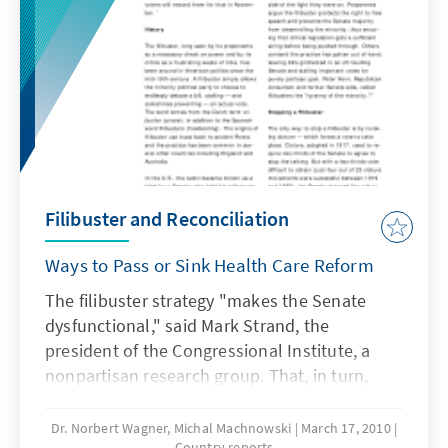
Filibuster and Reconciliation
Ways to Pass or Sink Health Care Reform
The filibuster strategy "makes the Senate
dysfunctional," said Mark Strand, the
president of the Congressional Institute, a
nonpartisan research group. That, in turn,
blocks the Obama administration's agenda,
but it also sours public opinion on
Dr. Norbert Wagner, Michal Machnowski
March 17, 2010
Country reports