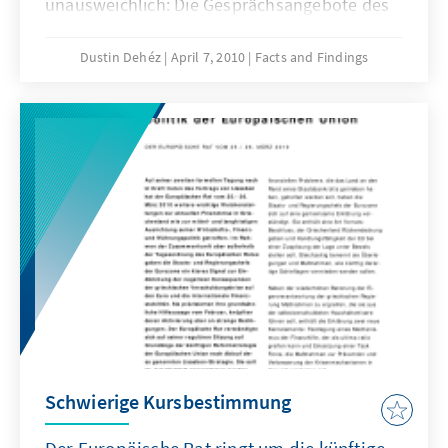
unausweichlich: Die Gesprächsangebote des
Westens, einschließlich der USA, wurde
seitens des Iran bislang ausgeschlagen.
Dustin Dehéz
April 7, 2010
Facts and Findings
Maßnahmen der internationalen
Gemeinschaft müssen nun so tariert werden,
dass sie das Regime zur Kooperation
bewegen, dürfen aber die Bemühungen der
Opposition im Iran um einen politischen
Neuanfang nicht zurückwerfen. Zum
vermutlichen Stand des Nuklearprogramms
und den innenpolitischen Rissen der
iranischen Opposition.
Schwierige Kursbestimmung