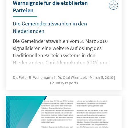
Warnsignale für die etablierten
Parteien
Die Gemeinderatswahlen in den
Niederlanden
Die Gemeinderatswahlen vom 3. März 2010
signalisieren eine weitere Auflösung des
traditionellen Parteiensystems in den
Niederlanden. Christdemokraten (CDA) und
Sozialdemokraten (PvdA), die bis wenige Tage
vor der Wahl in einer großen Koalition die
Dr. Peter R. Weilemann †, Dr. Olaf Wientzek
March 5, 2010
Country reports
Regierung gebildet haben, fuhren Verluste
ein.