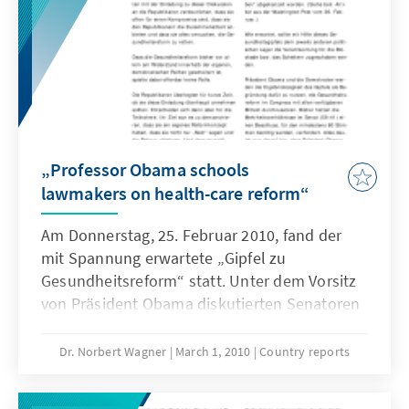
„Professor Obama schools
lawmakers on health-care reform“
Am Donnerstag, 25. Februar 2010, fand der
mit Spannung erwartete „Gipfel zu
Gesundheitsreform“ statt. Unter dem Vorsitz
von Präsident Obama diskutierten Senatoren
und Congresmen/-women der Demokraten
und Republikaner darüber, ob und wie ein
Dr. Norbert Wagner
March 1, 2010
Country reports
Kompromiss zwischen beiden Lagern
gefunden werden könne. Die Diskussion