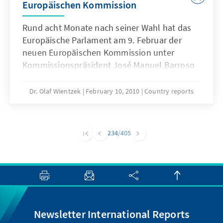
Europäischen Kommission
Rund acht Monate nach seiner Wahl hat das
Europäische Parlament am 9. Februar der
neuen Europäischen Kommission unter
Kommissionspräsident José Manuel Barroso
zugestimmt. 488 Abgeordnete stimmten für,
137 Abgeordnete gegen die Kommission
Dr. Olaf Wientzek
February 10, 2010
Country reports
„Barroso II“, 72 Abgeordnete enthielten sich
der Stimme. Ursprünglich war die
Abstimmung für den 26. Januar vorgesehen;
234
/405
die Kommission hätte in jenem Fall bereits am
1. Februar ihre Arbeit aufnehmen können.
Newsletter International Reports