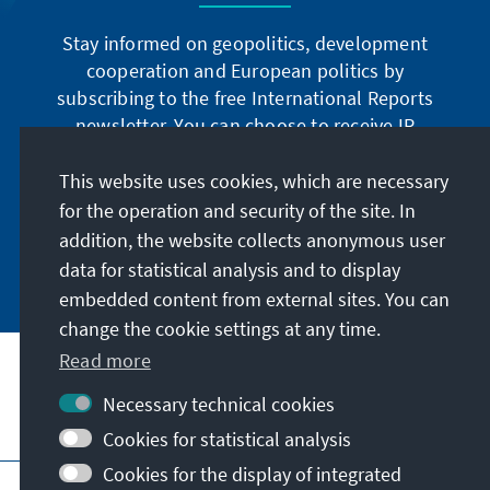
Stay informed on geopolitics, development
cooperation and European politics by
subscribing to the free International Reports
newsletter. You can choose to receive IR
digitally by subscribing to the newsletter in
German or have the print version sent to you in
This website uses cookies, which are necessary
German or English.
for the operation and security of the site. In
addition, the website collects anonymous user
Jetzt abonnieren
data for statistical analysis and to display
embedded content from external sites. You can
change the cookie settings at any time.
Read more
Necessary technical cookies
Visit also
Cookies for statistical analysis
Cookies for the display of integrated
Imprint
Data protection
Terms of use