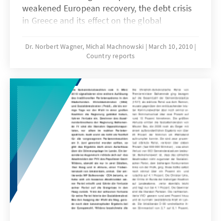
weakened European recovery, the debt crisis
in Greece and its effect on the global
economy. Questions remain as to whether the
current factors are large enough to revive the
Dr. Norbert Wagner, Michal Machnowski
March 10, 2010
Country reports
financial crisis in the U.S.