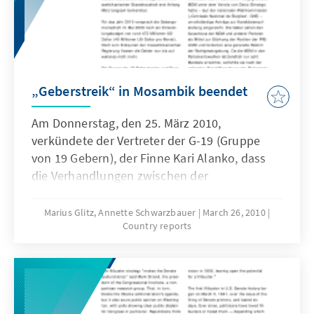
„Geberstreik“ in Mosambik beendet
Am Donnerstag, den 25. März 2010,
verkündete der Vertreter der G-19 (Gruppe
von 19 Gebern), der Finne Kari Alanko, dass
die Verhandlungen zwischen der
Gebergemeinschaft und der
mosambikanischen Regierung zu einem
Marius Glitz, Annette Schwarzbauer
March 26, 2010
Country reports
erfreulichen Ende gekommen seien und die
Budgethilfe ordnungsgemäß ausgezahlt
werde. Damit fand der sogenannte
„Geberstreik“ in Mosambik ein Ende.