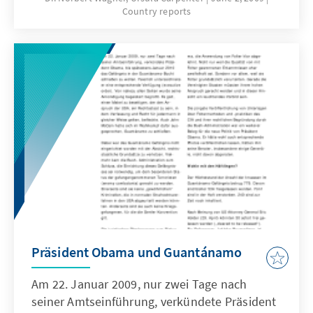
Country reports
Bruttosozialprodukts ausmachen werden,
stehen im krassen Gegensatz zu den
Leistungen des Gesundheitssystems. Trotz
des rapiden Anstiegs der Gesundheitskosten
schneiden die Amerikaner im weltweiten
Vergleich ihres Gesundheitszustandes
schlecht ab. Die Zahl der Nichtversicherten ist
inzwischen auf 48 Millionen angestiegen...
Präsident Obama und Guantánamo
Am 22. Januar 2009, nur zwei Tage nach
seiner Amtseinführung, verkündete Präsident