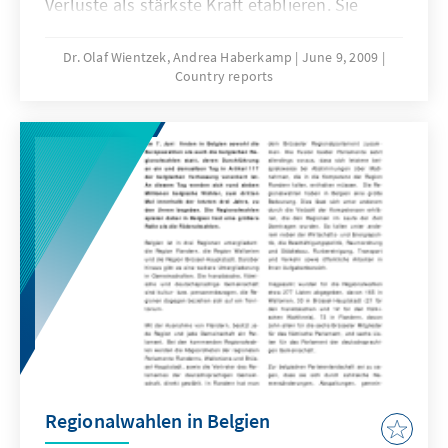
Verluste als stärkste Kraft etablieren. Sie
konnten in einem verkleinerten Europäi-
schen Parlament insgesamt 14 der 53 Sitze
Dr. Olaf Wientzek, Andrea Haberkamp
June 9, 2009
Country reports
auf sich vereinen; bei den Wahlen 2009 waren
es noch 17 von 57 gewesen. Somit stellen die
Christdemokraten aus den Benelux-Ländern
weiterhin die stärkste Gruppierung vor den
Liberalen (12) und den Sozialisten (9).
Regionalwahlen in Belgien