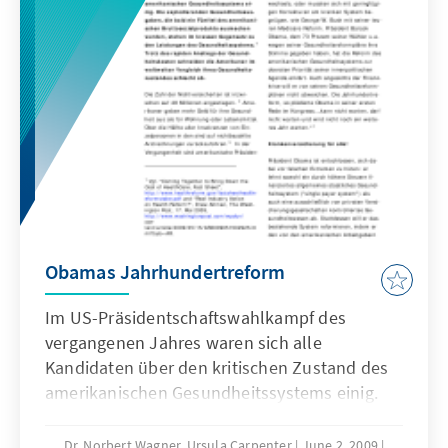
in the Arab and Muslim region. (in German)
Obamas Jahrhundertreform
Im US-Präsidentschaftswahlkampf des
vergangenen Jahres waren sich alle
Kandidaten über den kritischen Zustand des
amerikanischen Gesundheitssystems einig.
Die explodierenden Gesundheitsausgaben,
die bald ein Fünftel des amerikanischen
Dr. Norbert Wagner, Ursula Carpenter
June 2, 2009