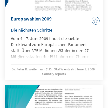
Europawahlen 2009
Die nächsten Schritte
Vom 4.- 7. Juni 2009 findet die siebte
Direktwahl zum Europäischen Parlament
statt. Über 375 Millionen Wähler in den 27
Mitgliedsstaaten der EU haben die Chance,
über die Verteilung der 736 Sitze zu
entscheiden. Der Ausgang der Wahl hat
Dr. Peter R. Weilemann †, Dr. Olaf Wientzek
June 3, 2009
Country reports
großen Einfluss auf die Entscheidungs- und
Gesetzgebungsprozesse der Europäischen
Union der nächsten fünf Jahre, die die
Menschen als Bürger wie als
Wirtschaftssubjekte, ihren Wohlstand wie ihre
Sicherheit in immer stärkerem Maße