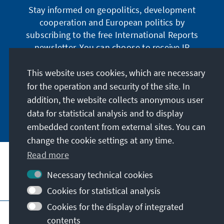
Stay informed on geopolitics, development
cooperation and European politics by
subscribing to the free International Reports
newsletter. You can choose to receive IR
digitally by subscribing to the newsletter in
German or have the print version sent to you in
This website uses cookies, which are necessary
German or English.
for the operation and security of the site. In
addition, the website collects anonymous user
Jetzt abonnieren
data for statistical analysis and to display
embedded content from external sites. You can
change the cookie settings at any time.
Read more
Necessary technical cookies
Visit also
Cookies for statistical analysis
Cookies for the display of integrated
Imprint
Data protection
Terms of use
contents