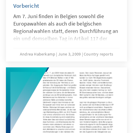
Vorbericht
Am 7. Juni finden in Belgien sowohl die
Europawahlen als auch die belgischen
Regionalwahlen statt, deren Durchführung an
ein und demselben Tag in Artikel 117 der
belgischen Verfassung verankert ist. An
diesem Tag werden sich rund sieben Millionen
Andrea Haberkamp
June 3, 2009
Country reports
belgische Wähler, zum dritten Mal innerhalb
der letzten drei Jahre, zu den Urnen begeben.
Die Regionalwahlen spielen dabei in Belgien
fast eine größere Rolle als die Föderalwahlen.