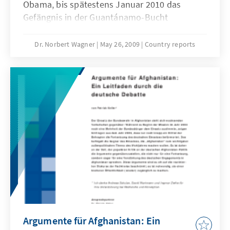
Obama, bis spätestens Januar 2010 das
Gefängnis in der Guantánamo-Bucht
schließen zu wollen. Feierlich unterzeichnete
er eine entsprechende Verfügung (executive
Dr. Norbert Wagner
May 26, 2009
Country reports
order). Von nahezu allen Seiten wurde seine
Ankündigung begeistert begrüßt. Es galt,
einen Makel zu beseitigen, der den Anspruch
der USA, ein Rechtsstaat zu sein, in dem
Verfassung und Recht für jedermann in
gleicher Weise gelten, befleckte. Auch John
McCain hatte sich im Wahlkampf dafür
ausgesprochen, Guantánamo zu schließen.
Argumente für Afghanistan: Ein