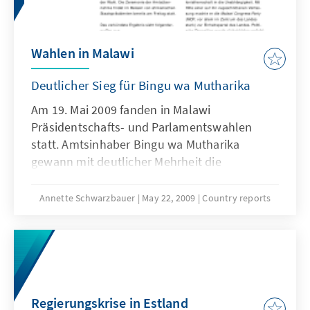
Wahlen in Malawi
Deutlicher Sieg für Bingu wa Mutharika
Am 19. Mai 2009 fanden in Malawi
Präsidentschafts- und Parlamentswahlen
statt. Amtsinhaber Bingu wa Mutharika
gewann mit deutlicher Mehrheit die
Präsidentschaftswahlen. Seine erst vor vier
Jahren gegründete Partei DPP (Democratic
Annette Schwarzbauer
May 22, 2009
Country reports
Progressive Party) verfügt jetzt über die
Mehrheit der Sitze im Parlament. Die Wahlen
verliefen friedlich.
Regierungskrise in Estland