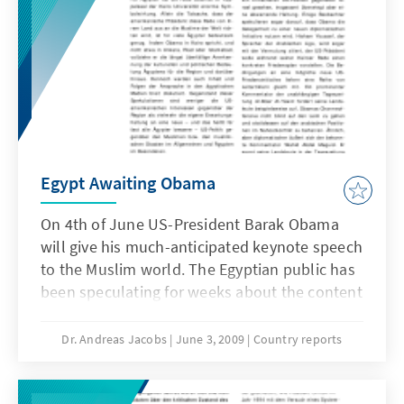
unmittelbar betreffen.
Egypt Awaiting Obama
On 4th of June US-President Barak Obama
will give his much-anticipated keynote speech
to the Muslim world. The Egyptian public has
been speculating for weeks about the content
of this speech and its surrounding
circumstances. Already now it is clear that
Dr. Andreas Jacobs
June 3, 2009
Country reports
Obama’s appearance is an important boost
for Egypt’s image as a leading political power