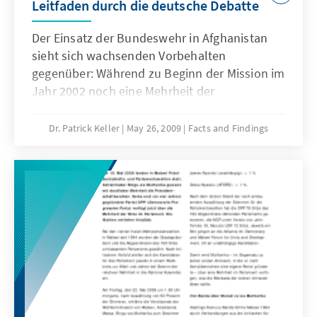
Leitfaden durch die deutsche Debatte
Der Einsatz der Bundeswehr in Afghanistan
sieht sich wachsenden Vorbehalten
gegenüber: Während zu Beginn der Mission im
Jahr 2002 noch eine Mehrheit der
Bundesbürger dem Einsatz zustimmte, zeigen
Umfragen aus diesem Jahr, dass nur noch
Dr. Patrick Keller
May 26, 2009
Facts and Findings
knapp ein Drittel der Befragten die
Fortsetzung des deutschen Einsatzes
befürwortet. Die vorliegende Publikation
stellt der populären Kritik an der deutschen
Afghanistan-Politik die Argumente gegenüber,
die nicht nur für eine Fortsetzung, sondern
sogar für eine Verstärkung des deutschen
Engagements in Afghanistan sprechen.