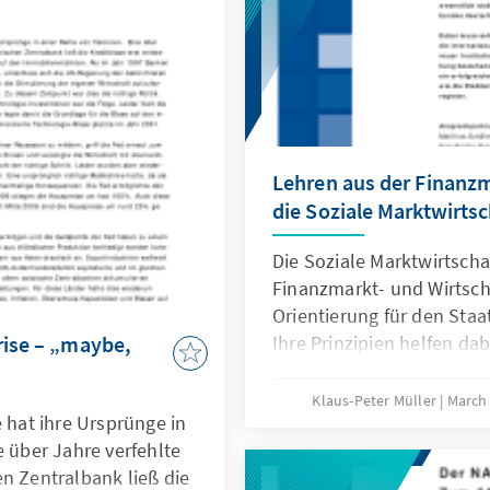
Lehren aus der Finanzm
die Soziale Marktwirtsc
Die Soziale Marktwirtschaf
Finanzmarkt- und Wirtscha
Orientierung für den Staa
rise – „maybe,
Ihre Prinzipien helfen da
Marktbereinigung im Fina
dass die Schaffung eines
Klaus-Peter Müller
March
e hat ihre Ursprünge in
gelingt, das ähnlich innov
e über Jahre verfehlte
wesentlich stabiler ist als
n Zentralbank ließ die
des Bundesverbandes deu