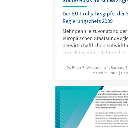
Solide Basis für schwierige
Der EU-Frühjahrsgipfel der 
Regierungschefs 2009
Mehr denn je zuvor stand der
europäischen StaatsundRegie
derwirtschaftlichen Entwickl
zurückliegenden Jahren die L
Stärkung der Wettbewerbsfäh
dominierendeThema, so ging 
Dr. Peter R. Weilemann †, Barbara E
March 23, 2009
Cou
Strategie zur Überwindung d
Wirtschafts- und Finanzkrises
Depression im letztenJahrhun
präzisierenund die europäisc
eine bessere internationale W
Finanzordnung mit Blickauf 
Gipfel festzulegen.