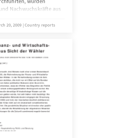
chführten, wurden
 und Nachwuchskräfte aus
lichen Organisationen zu
retung, Möglichkeiten der
rch 20, 2009
Country reports
n und den Aufgaben des
tgebildet.