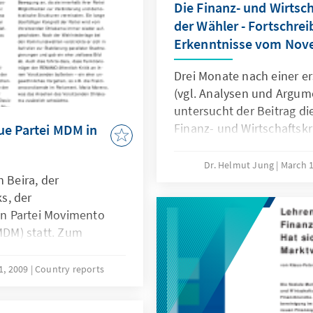
Die Finanz- und Wirtsch
der Wähler - Fortschre
Erkenntnisse vom Nov
Drei Monate nach einer 
(vgl. Analysen und Argume
untersucht der Beitrag 
Finanz- und Wirtschaftskri
ue Partei MDM in
der Fortschreibung werde
Tendenzen sichtbar, die ni
Dr. Helmut Jung
March 
n Beira, der
Bundestagswahl 2009 von
s, der
Relevanz sind.
n Partei Movimento
DM) statt. Zum
ngsgemäß der
iz Simango, gewählt.
1, 2009
Country reports