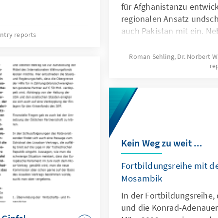
für Afghanistanzu entwick
regionalen Ansatz undsch
auch Pakistan mit ein. N
ntry reports
amerikanischen Kampftr
speziellen“counter-terrori
Roman Sehling, Dr. Norbert 
re
Schwerpunkt der neuenStr
Anwendung von hard und 
koordinieren, um die Ent
damiteffizienter einzuset
Kein Weg zu weit ...
Fortbildungsreihe mit 
Mosambik
In der Fortbildungsreihe,
und die Konrad-Adenauer