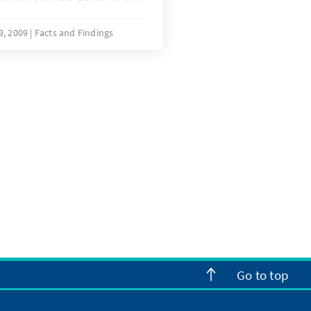
gesichts der
n sich die NATO
9, 2009
Facts and Findings
 eine ebenso drängende wie
s Papier erörtert, welche
dere aus deutscher Sicht
 Strategischen Konzeptes
chen zentralen Problemen
e befassen muss.
Go to top