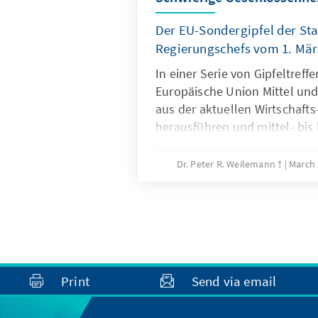
Der EU-Sondergipfel der Sta
Regierungschefs vom 1. Mär
In einer Serie von Gipfeltreff
Europäische Union Mittel und 
aus der aktuellen Wirtschafts
herausführen und mittel- bis l
internationale Ordnung des 
sollen. Neben den regulären 
Dr. Peter R. Weilemann †
March 
Sonntag der zweite Sondergi
Europäischen Rates statt. Ein d
den sozialen Folgen der Krise 
den Mai geplant.
Print
Send via email