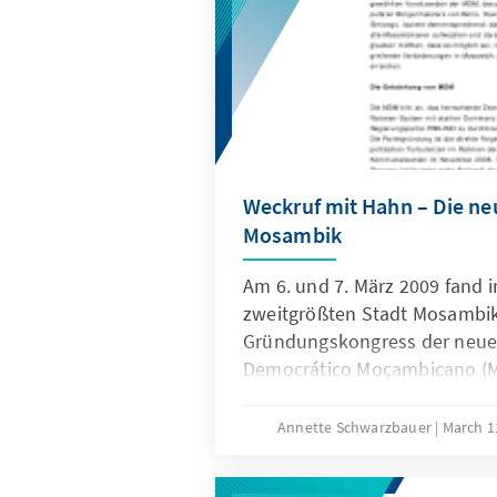
Weckruf mit Hahn – Die ne
Mosambik
Am 6. und 7. März 2009 fand i
zweitgrößten Stadt Mosambik
Gründungskongress der neue
Democrático Moçambicano (M
Vorsitzenden wurde erwartu
Bürgermeister von Beira, Dav
Annette Schwarzbauer
March 1