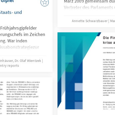
 Gipfel
März 2009 gemeinsam dur
Vertreter des Parlaments
Staats- und
anderen zivilgesellschaft
effektiver Interessenvert
Annette Schwarzbauer
Ma
politischen Partizipatio
 Frühjahrsgipfelder
Nationalen Parlaments for
rungschefs im Zeichen
ung. War inden
issabonstrategiezur
igkeitEuropas das
es diesmal darum,die
inhäuser, Dr. Olaf Wientzek
ntry reports
erschwersten
eit der großen
dert weiter zu
hen Vorstellungenfür
irtschafts-und
den Londoner G20-