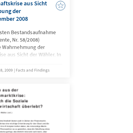
aftskrise aus Sicht
ibung der
ember 2008
ersten Bestandsaufnahme
nte, Nr. 58/2008)
die Wahrnehmung der
se aus Sicht der Wähler. In
n im Zeitverlauf
cht nur mit Blick auf die
18, 2009
Facts and Findings
 hoher politischer