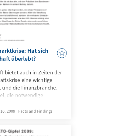
arktkrise: Hat sich
haft überlebt?
t bietet auch in Zeiten der
ftskrise eine wichtige
t und die Finanzbranche.
bei, die notwendige
nzsektor so zu gestalten,
 neuen Finanzsystems
 10, 2009
Facts and Findings
ativ sein kann, aber
 das alte, wie der Präsident
tscher Banken in seinem