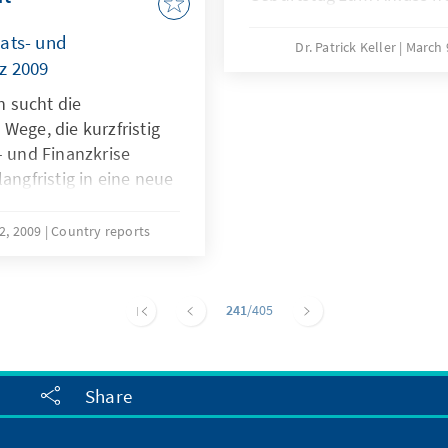
Bündnisses zu planen. An
ats- und
Herausforderungen, dene
Dr. Patrick Keller
March 
z 2009
gegenübersieht, ist dies
schwierige Aufgabe. Diese
en sucht die
Schwierigkeiten insbeson
Wege, die kurzfristig
mit einer Neufassung des
- und Finanzkrise
einhergehen und mit wel
angfristig in eine neue
sich eine solche Strategi
Finanzsektors münden
Gipfeltreffen fand am
2, 2009
Country reports
pfel im Format des
ritter, der sich mit
befassen soll, ist für
241
/405
Share