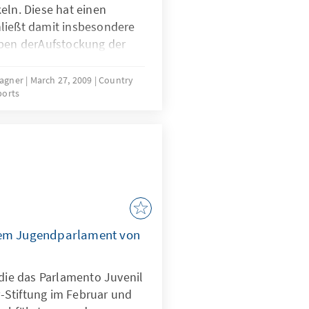
eln. Diese hat einen
ließt damit insbesondere
eben derAufstockung der
uppen und
st” Einsätzen, liegt der
Wagner
March 27, 2009
Country
ports
ategie jedoch darauf, die
softpower besser zu
wicklungshilfe
zen.
dem Jugendparlament von
 die das Parlamento Juvenil
-Stiftung im Februar und