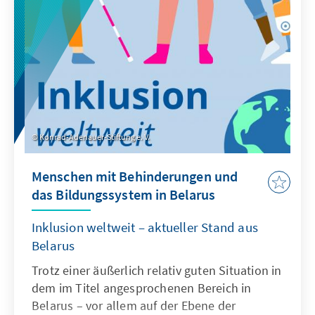
Regionalministerin Bono, Rektorin der
University of Ghana, sowie der Rektor des
Institute of Management and Public
Administration und der Direktor der
Forschungsabteilung im Präsidialamt hatten
die Möglichkeit, nicht nur Einblicke in UN
Prozesse zu nehmen, sondern auch ihre
Kontakte und Netzwerke in die Vereinten
Konrad-Adenauer-Stiftung e. V.
Nationen hinein zu erweitern.
Menschen mit Behinderungen und
das Bildungssystem in Belarus
Inklusion weltweit – aktueller Stand aus
Belarus
Trotz einer äußerlich relativ guten Situation in
dem im Titel angesprochenen Bereich in
Belarus – vor allem auf der Ebene der