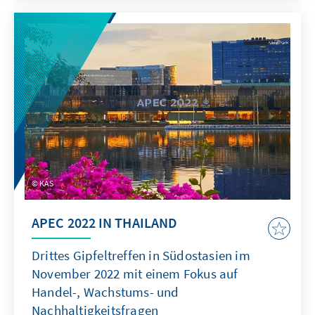
Bürgermeisterinnen und Bürgermeister sowie
Gemeinderäte. Darüber hinaus wird auch über
die Mitglieder der Orts- und
Dorfgemeinschaften entschieden. Die
diesjährige Kommunalwahl ist die achte Wahl
ihrer Art seit der Unabhängigkeit des Landes.
KAS
APEC 2022 IN THAILAND
Drittes Gipfeltreffen in Südostasien im
November 2022 mit einem Fokus auf
Handel-, Wachstums- und
Nachhaltigkeitsfragen