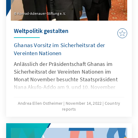
Konrad-Adenauer-Stiftung e. V.
Weltpolitik gestalten
Ghanas Vorsitz im Sicherheitsrat der
Vereinten Nationen
Anlässlich der Präsidentschaft Ghanas im
Sicherheitsrat der Vereinten Nationen im
Monat November besuchte Staatspräsident
Nana Akufo-Addo am 9. und 10. November
New York. KAS New York in Kooperation mit
dem KAS Büro in Ghana organisierte in
Andrea Ellen Ostheimer
November 14, 2022
Country
reports
diesem Kontext ein Dialogprogramm zur
Frage: wie können gewählte Mitglieder des
Sicherheitsrates geopolitischen Einfluss
nehmen? Die teilnehmende Justizministerin,