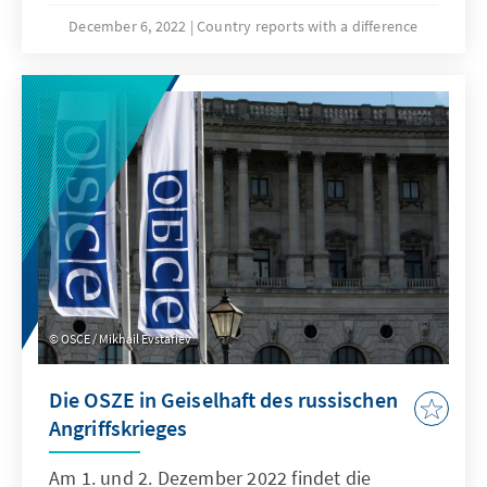
Schulreform einen großen Fortschritt auf
December 6, 2022
Country reports with a difference
diesem Gebiet errungen. Programme und
Organisationen, unterstützt von
Staatsgeldern, dem Königshaus und privaten
Spenden, leisten des Weiteren einen Beitrag,
um den Leitsatz „Leave no one behind“ der
Agenda 2030 der Vereinten Nationen zu
realisieren.
OSCE / Mikhail Evstafiev
Die OSZE in Geiselhaft des russischen
Angriffskrieges
Am 1. und 2. Dezember 2022 findet die