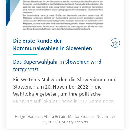
Die erste Runde der
Kommunalwahlen in Slowenien
Das Superwahljahr in Slowenien wird
fortgesetzt
Ein weiteres Mal wurden die Sloweninnen und
Slowenen am 20. November 2022 in die
Wahllokale gebeten, um ihre politische
Führung auf lokaler Ebene in 212 Gemeinden
zu wählen. Turnusgemäß finden die
Kommunalwahlen alle vier Jahre am dritten
Holger Haibach, Alena Beram, Marko Prusina
November
23, 2022
Country reports
Sonntag im November statt. Gewählt werden