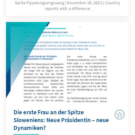
mangelnde Einhaltung der Konvention sind
Sarita Piyawongrungruang
November 18, 2022
Country
reports with a difference
jedoch nach wie vor die Ursache für zu viele
Herausforderungen, die zu Ungleichheiten
beim Zugang und einem Gefühl der
Diskriminierung von Menschen mit
Behinderungen führen.
Die erste Frau an der Spitze
Sloweniens: Neue Präsidentin – neue
Dynamiken?