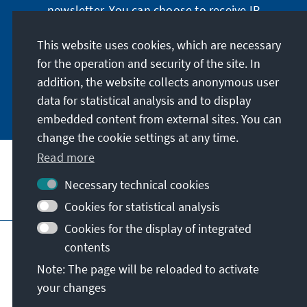
Staat zugunsten der Menschen mit
newsletter. You can choose to receive IR
Behinderungen bemüht haben, auf Initiative
digitally by subscribing to the newsletter in
des Regimes zerschlagen.
German or have the print version sent to you in
This website uses cookies, which are necessary
German or English.
for the operation and security of the site. In
addition, the website collects anonymous user
Jetzt abonnieren
data for statistical analysis and to display
embedded content from external sites. You can
change the cookie settings at any time.
Read more
Necessary technical cookies
Visit also
Cookies for statistical analysis
Cookies for the display of integrated
Imprint
Data protection
Terms of use
contents
Declaration on accessibility
Note: The page will be reloaded to activate
Report an accessibility issue
your changes
© Konrad-Adenauer-Stiftung e.V. 2026