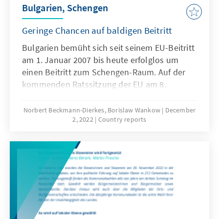
Bulgarien, Schengen
Geringe Chancen auf baldigen Beitritt
Bulgarien bemüht sich seit seinem EU-Beitritt
am 1. Januar 2007 bis heute erfolglos um
einen Beitritt zum Schengen-Raum. Auf der
kommenden Ratssitzung der EU am 8.
Dezember in Brüssel könnte es eine
Entscheidung dazu geben.
Norbert Beckmann-Dierkes, Borislaw Wankow
December
2, 2022
Country reports