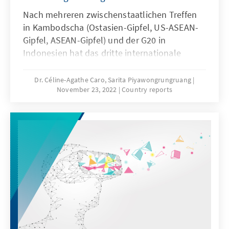
Nach mehreren zwischenstaatlichen Treffen
in Kambodscha (Ostasien-Gipfel, US-ASEAN-
Gipfel, ASEAN-Gipfel) und der G20 in
Indonesien hat das dritte internationale
politische Ereignis in Südostasien diesen
Monat nun in Thailand stattgefunden. Der
Dr. Céline-Agathe Caro, Sarita Piyawongrungruang
November 23, 2022
Country reports
APEC-Gipfel fokussierte sich auf Handels-,
Wachstums- und Nachhaltigkeitsfragen. Alle
21 Mitglieder konnten sich trotz regionaler
Spannungen, Differenzen zu Russlands Krieg
in der Ukraine, ökonomischer
Herausforderungen nach der Covid-19-Krise
und geostrategischer Rivalitäten auf eine
gemeinsame Abschlusserklärung einigen.
Diese bekräftigte die VN-Resolution vom 2.
März 2022, die die Aggression der Russischen
Föderation gegen die Ukraine verurteilte. Die