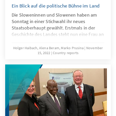
Ein Blick auf die politische Bühne im Land
Die Sloweninnen und Slowenen haben am
Sonntag in einer Stichwahl ihr neues
Staatsoberhaupt gewählt. Erstmals in der
Geschichte des Landes steht nun eine Frau an
der Spitze Sloweniens: die promovierte
Juristin Nataša Pirc Musar (54).
Holger Haibach, Alena Beram, Marko Prusina
November
15, 2022
Country reports