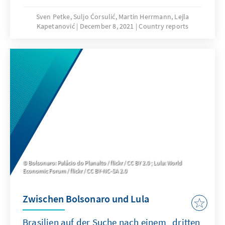
Sven Petke, Suljo Ćorsulić, Martin Herrmann, Lejla
Kapetanović
December 8, 2021
Country reports
Bolsonaro: Palácio do Planalto / flickr / CC BY 2.0 ; Lula: World
Economic Forum / flickr / CC BY-NC-SA 2.0
Zwischen Bolsonaro und Lula
Brasilien auf der Suche nach einem „dritten