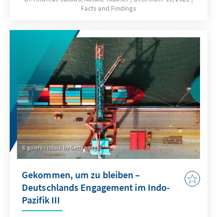
Facts and Findings
herausfordernder, verlässliche Angaben über
die Größe von Religionsgemeinschaften und
über Religionszugehörigkeiten zu machen. Die
Probleme und Unterschiede bei der Definition
und Erfassung sollten sowohl bei Debatten
als auch für religionspolitische Maßnahmen
stärker berücksichtigt werden.
golero / iStock by Getty Images
Gekommen, um zu bleiben –
Deutschlands Engagement im Indo-
Pazifik III