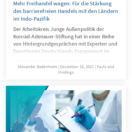
Mehr Freihandel wagen: Für die Stärkung
des barrierefreien Handels mit den Ländern
im Indo-Pazifik
Der Arbeitskreis Junge Außenpolitik der
Konrad-Adenauer-Stiftung hat in einer Reihe
von Hintergrundgesprächen mit Experten und
Expertinnen Deutschlands Engagement im
Indo-Pazifik diskutiert: Die Autoren machen
konkrete Vorschläge, wie Deutschland sich in
Alexander Badenheim
December 16, 2021
Facts and
Findings
der strategisch wichtigen Region in den
Feldern Rohstoff-, Sicherheits- und
Handelspolitik stärker einsetzen kann. In
diesem dritten Papier wird u.a. auf einen
pragmatischeren Ansatz bei der Aushandlung
von EU-Freihandelsabkommen verwiesen.