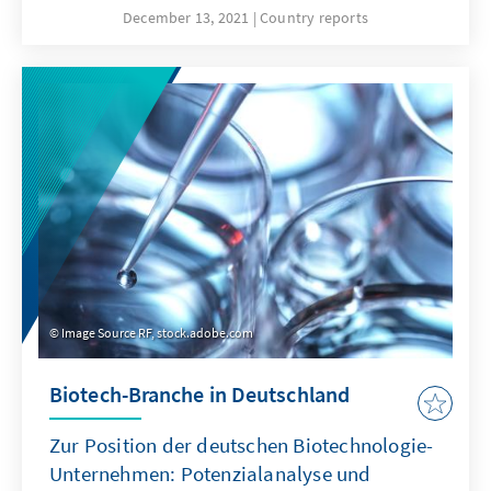
demokratische und autoritäre Linke gegen
December 13, 2021
Country reports
den „Neoliberalismus“ die Reihen. Die
Abschlusserklärung unterstützt zudem die
lateinamerikanischen Diktaturen, angeführt
von Kuba. Derweil versucht die spanische
Rechtspartei VOX sich in Lateinamerika als
Speerspitze des antikommunistischen
Kampfes in Stellung zu bringen. Diese
bipolare Dynamik bringt insbesondere Kräfte
des Mitte-Rechts-Spektrums in Bedrängnis.
Image Source RF, stock.adobe.com
Biotech-Branche in Deutschland
Zur Position der deutschen Biotechnologie-
Unternehmen: Potenzialanalyse und