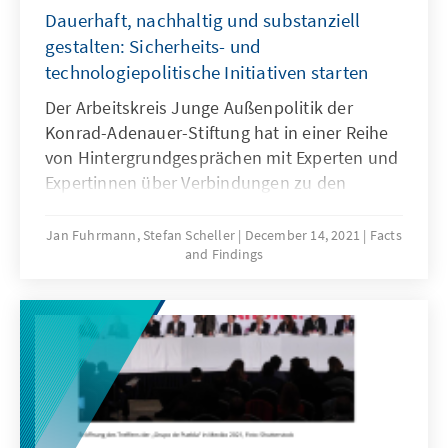
Dauerhaft, nachhaltig und substanziell
gestalten: Sicherheits- und
technologiepolitische Initiativen starten
Der Arbeitskreis Junge Außenpolitik der
Konrad-Adenauer-Stiftung hat in einer Reihe
von Hintergrundgesprächen mit Experten und
Expertinnen über Verbindungen zu den
Ländern im Indo-Pazifik diskutiert: Die
Autoren machen konkrete Vorschläge, wie
Jan Fuhrmann, Stefan Scheller
December 14, 2021
Facts
and Findings
Deutschland sein Engagement in der Region
in den Feldern (I) Rohstoff-, (II) Sicherheits-
und (III) Handelspolitik ausbauen kann. In
diesem zweiten Papier wird der Aufbau
wirksamer sicherheits- und
technologiepolitischer Initiativen gefordert.