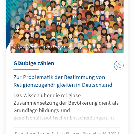
iStock by Getty Images / Peter Pencil
Gläubige zählen
Zur Problematik der Bestimmung von
Religionszugehörigkeiten in Deutschland
Das Wissen über die religiöse
Zusammensetzung der Bevölkerung dient als
Grundlage bildungs-und
gesellschaftspolitischer Entscheidungen. In
einer religiös vielfältiger werdenden
Gesellschaft wird es zugleich
Dr. Andreas Jacobs, Natalie Klauser
December 16, 2021