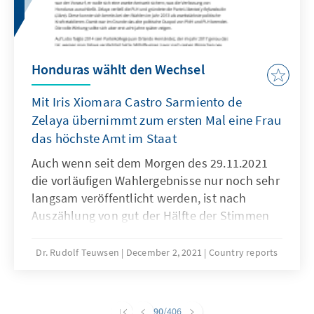
Land von einem
„Koalitionspräsidentialismus" abhängig, der
versuchen muss aus mehreren Parteien eine
regierungsfähige Allianz zu schmieden. Genau
Honduras wählt den Wechsel
diese Zersplitterung der Parteienlandschaft
und die Komplexität der Koalitionen stellen
Mit Iris Xiomara Castro Sarmiento de
die repräsentative Demokratie Brasiliens
Zelaya übernimmt zum ersten Mal eine Frau
immer wieder vor neue Herausforderungen.
das höchste Amt im Staat
Ein politische Alternative zwischen Bolsonaro
und Lula ist aktuell nur schwer ausmachbar.
Auch wenn seit dem Morgen des 29.11.2021
die vorläufigen Wahlergebnisse nur noch sehr
langsam veröffentlicht werden, ist nach
Auszählung von gut der Hälfte der Stimmen
klar: Die Wählerinnen und Wähler in Honduras
haben den etablierten Parteien den Rücken
Dr. Rudolf Teuwsen
December 2, 2021
Country reports
gekehrt und sich der relativ neuen Linkspartei
Libre zugewandt. Die Wahlbeteiligung war mit
fast 70 Prozent unerwartet hoch und der
90
/406