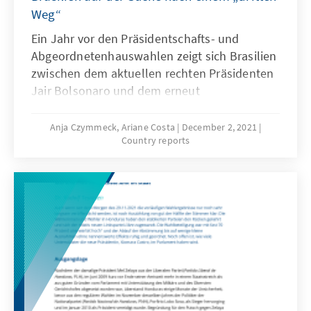
Weg“
Ein Jahr vor den Präsidentschafts- und
Abgeordnetenhauswahlen zeigt sich Brasilien
zwischen dem aktuellen rechten Präsidenten
Jair Bolsonaro und dem erneut
kandidierenden ehemaligen linken
Präsidenten Luiz Inácio Lula da Silva
Anja Czymmeck, Ariane Costa
December 2, 2021
Country reports
polarisiert. Auf der Suche nach einem „dritten
Weg“ befinden sich gerade diejenigen
politischen Parteien in einer schwierigen
Phase, die beim Übergang zur Demokratie in
den Jahren nach der Militärdiktatur (1964-
1985) eine entscheidende Rolle gespielt und
die demokratische Entwicklung maßgeblich
mitbestimmt haben. Mit mehr als dreißig beim
Obersten Wahlgerichtshof (Tribunal Superior
Eleitoral, TSE) registrierten Parteien ist das