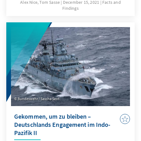
pivotal role played by the Government Chief
Alex Nice, Tom Sasse
December 15, 2021
Facts and
Findings
Scientific Adviser and the Chief Medical
Officer.
Bundeswehr / Sascha Sent
Gekommen, um zu bleiben –
Deutschlands Engagement im Indo-
Pazifik II