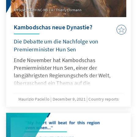
Flickr / CC BY-NC-ND 2.0 / Thierry Ehrmann
Kambodschas neue Dynastie?
Die Debatte um die Nachfolge von
Premierminister Hun Sen
Ende November hat Kambodschas
Premierminister Hun Sen, einer der
langjährigsten Regierungschefs der Welt,
überraschend ein Thema auf die
Tagesordnung gesetzt, das bis dahin bloß
hinter vorgehaltener Hand diskutiert wurde:
Maurizio Paciello
December 9, 2021
Country reports
Seine Nachfolge als Regierungschef. Nun
steht fest: Geht es nach dem Amtsinha-ber
soll das Amt bis spätestens 2028 an seinen
Sohn Hun Manet übertragen werden. Bahnt
sich in Kam-bodscha eine neue