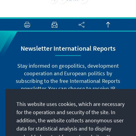
Ablauf der Abstimmung bis auf wenige kleine
Ausnahmen ohne nennenswerte Effekte ruhig
und geordnet. Noch offen ist, wie viele
Unterstützter die neue Präsidentin, Xiomara
Castro, im Parlament haben wird.
Newsletter International Reports
Stay informed on geopolitics, development
cooperation and European politics by
subscribing to the free International Reports
newsletter. You can choose to receive IR
digitally by subscribing to the newsletter in
German or have the print version sent to you in
This website uses cookies, which are necessary
German or English.
for the operation and security of the site. In
addition, the website collects anonymous user
Jetzt abonnieren
data for statistical analysis and to display