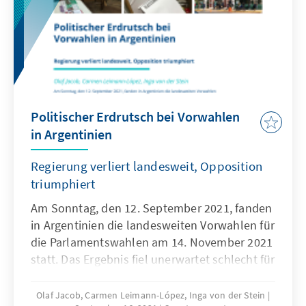
Politischer Erdrutsch bei Vorwahlen
in Argentinien
Regierung verliert landesweit, Opposition
triumphiert
Am Sonntag, den 12. September 2021, fanden
in Argentinien die landesweiten Vorwahlen für
die Parlamentswahlen am 14. November 2021
statt. Das Ergebnis fiel unerwartet schlecht für
die Regierung unter Präsident Alberto
Fernández aus: Seine Allianz Frente de Todos
Olaf Jacob, Carmen Leimann-López, Inga von der Stein