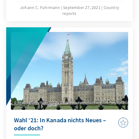
verfehlte Corona-Politik der regierenden
Johann C. Fuhrmann
September 27, 2021
Country
reports
Mongolischen Volkspartei (MVP) erzürnt die
Gemüter in den Sozialen Medien. Dabei
richten sich Kritik und Zorn zunehmend gegen
Premierminister L. Oyun-Erdene. Droht dem
Land erneut eine Regierungskrise?
Reading Tom / flickr / CC BY 2.0 / creativecommons.org/licenses/by/2.0/
Wahl ‘21: In Kanada nichts Neues –
oder doch?