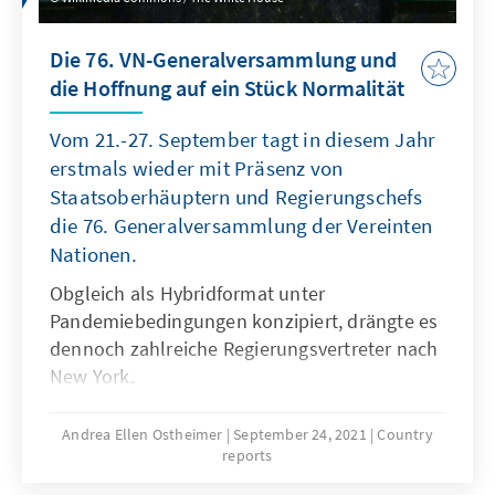
des Ergebnisses: Die Wählerschaft hat der
Machtlust des Premiers einen Riegel
Die 76. VN-Generalversammlung und
vorgeschoben. Die in sich gespaltenen
die Hoffnung auf ein Stück Normalität
oppositionellen Konservativen müssen ein
paar Jahre nachsitzen, um wieder mehr
Vom 21.-27. September tagt in diesem Jahr
Gespür für die Mehrheit der Kanadier und ihre
erstmals wieder mit Präsenz von
Anliegen an die Politik zu bekommen. Die
Staatsoberhäuptern und Regierungschefs
Grünen bleiben zurecht bedeutungslos. Und
die 76. Generalversammlung der Vereinten
für Populisten sind die Tore des Unterhauses
Nationen.
weiterhin verschlossen.
Obgleich als Hybridformat unter
Pandemiebedingungen konzipiert, drängte es
dennoch zahlreiche Regierungsvertreter nach
New York.
Andrea Ellen Ostheimer
September 24, 2021
Country
reports