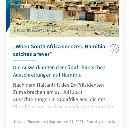
Flickr / ER Bauer / CC by 2.0
„When South Africa sneezes, Namibia
catches a fever”
Die Auswirkungen der südafrikanischen
Ausschreitungen auf Namibia
Nach dem Haftantritt des Ex-Präsidenten
Zuma brachen am 07. Juli 2021
Ausschreitungen in Südafrika aus, die mit
Plünderungen, Sachbeschädigungen und den
Verlust an Menschenleben einhergingen.
Insbesondere die Handelszentren
Natalie Russmann
September 21, 2021
Country reports
Johannesburg und Durban waren schwer