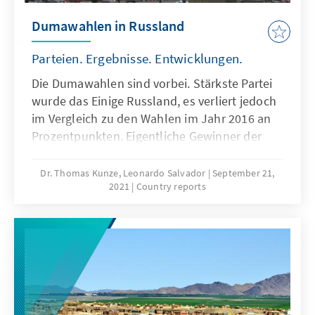
Dumawahlen in Russland
Parteien. Ergebnisse. Entwicklungen.
Die Dumawahlen sind vorbei. Stärkste Partei
wurde das Einige Russland, es verliert jedoch
im Vergleich zu den Wahlen im Jahr 2016 an
Prozentpunkten. Eigentliche Gewinner der
Dumawahlen sind die Kommunisten. Sie
konnten ihr Ergebnis deutlich verbessern.
Dr. Thomas Kunze, Leonardo Salvador
September 21,
2021
Country reports
Nach dem Verbot bzw. der Selbstauflösung
der großen Anti-System-
Oppositionsbewegungen sammeln sich die
Systemunzufriedenen um die KPRF. Mit der
Partei Neue Menschen zieht eine neue
politische Kraft in die Staatsduma ein. Die
OSZE hat die Wahlen nicht beobachtet.