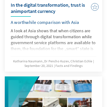
In the digital transformation, trust is
animportant currency
A worthwhile comparison with Asia
A look at Asia shows that when citizens are
guided through digital transformation while
government service platforms are available to
them, the foundation for the „smart” state is
laid. Hence oneprerequisite for digital
innovation is trust in the state and an
Katharina Naumann, Dr Pencho Kuzev, Christian Echle
September 20, 2021
Facts and Findings
administration that is digitally literate. The
involvement of civil society and business and
the use of open data play a decisive role.