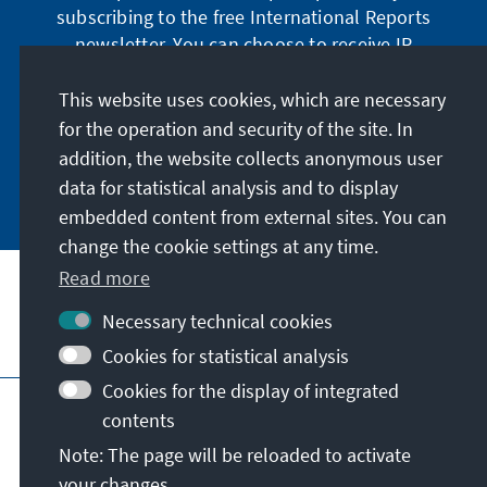
subscribing to the free International Reports
newsletter. You can choose to receive IR
digitally by subscribing to the newsletter in
German or have the print version sent to you in
This website uses cookies, which are necessary
German or English.
for the operation and security of the site. In
addition, the website collects anonymous user
Jetzt abonnieren
data for statistical analysis and to display
embedded content from external sites. You can
change the cookie settings at any time.
Read more
Necessary technical cookies
Visit also
Cookies for statistical analysis
Cookies for the display of integrated
Imprint
Data protection
Terms of use
contents
Declaration on accessibility
Note: The page will be reloaded to activate
Report an accessibility issue
your changes