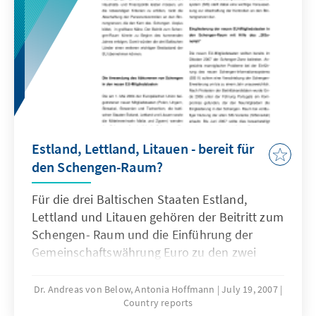
Estland, Lettland, Litauen - bereit für
den Schengen-Raum?
Für die drei Baltischen Staaten Estland,
Lettland und Litauen gehören der Beitritt zum
Schengen- Raum und die Einführung der
Gemeinschaftswährung Euro zu den zwei
wichtigsten nächsten Schritten auf dem Weg
zur vollständigen Integration in die
Dr. Andreas von Below, Antonia Hoffmann
July 19, 2007
Country reports
Europäische Union. Während die Ländern für