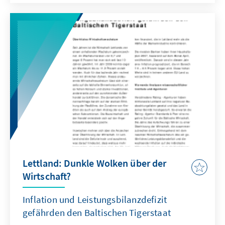
die Einführung des Euro noch erhebliche
Anstrengungen auf dem Felde der
Wirtschafts-, Haushalts- und Finanzpolitik
leisten müssen, um die notwendigen Kriterien
zu erfüllen, rückt die Abschaffung der
Personenkontrollen an den Binnengrenzen,
die den Kern des Schengen-Acqius bildet, in
greifbare Nähe. Der Beitritt zum Schengen-
Raum könnte zu Beginn des kommenden
Jahres erfolgen. Damit würden die drei
Baltischen Länder einen weiteren wichtigen
Besitzstand der EU übernehmen können.
Lettland: Dunkle Wolken über der
Wirtschaft?
Inflation und Leistungsbilanzdefizit
gefährden den Baltischen Tigerstaat