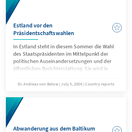
Estland vor den
Präsidentschaftswahlen
In Estland steht in diesem Sommer die Wahl
des Staatspräsidenten im Mittelpunkt der
politischen Auseinandersetzungen und der
öffentlichen Berichterstattung. Sie wird in
diesem Spätsommer (August/September)
nach dem regulieren Ende der fünfjährigen
Dr. Andreas von Below
July 5, 2006
Country reports
Amtsperiode des derzeitigen Präsidenten
Arnold Rüütel stattfinden.
Abwanderung aus dem Baltikum