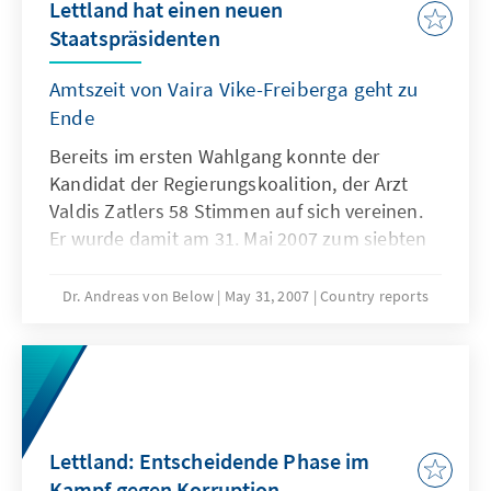
Lettland hat einen neuen
Staatspräsidenten
Amtszeit von Vaira Vike-Freiberga geht zu
Ende
Bereits im ersten Wahlgang konnte der
Kandidat der Regierungskoalition, der Arzt
Valdis Zatlers 58 Stimmen auf sich vereinen.
Er wurde damit am 31. Mai 2007 zum siebten
Staatspräsidenten Lettlands gewählt. Der
Gegenkandidat Aivars Endzins, erhielt 38
Dr. Andreas von Below
May 31, 2007
Country reports
Stimmen.
Lettland: Entscheidende Phase im
Kampf gegen Korruption