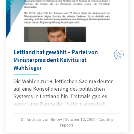
Lettland hat gewählt – Partei von
Ministerpräsident Kalvitis ist
Wahlsieger
Die Wahlen zur 9. lettischen Saeima deuten
auf eine Konsolidierung des politischen
Systems in Lettland hin. Erstmals gab es
keine Umwälzung der Parteinlandschaft
durch den überraschen Erfolg einer neuen
Partei. Ein signifikantes Ergebnis der Wahlen
Dr. Andreas von Below
October 12, 2006
Country
reports
ist die Hinwendung der Wähler aus russisch
sprechenden Gruppen zu eher gemäßigten