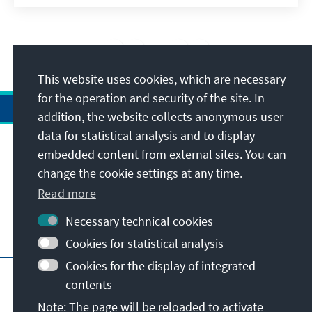
15
/20
This website uses cookies, which are necessary
for the operation and security of the site. In
addition, the website collects anonymous user
data for statistical analysis and to display
Address
embedded content from external sites. You can
change the cookie settings at any time.
Contact
Read more
Necessary technical cookies
Visit also
Cookies for statistical analysis
Cookies for the display of integrated
Main page of KAS
Imprint
Data protection
contents
Terms of use
Declaration on accessibility
Note: The page will be reloaded to activate
Report an accessibility issue