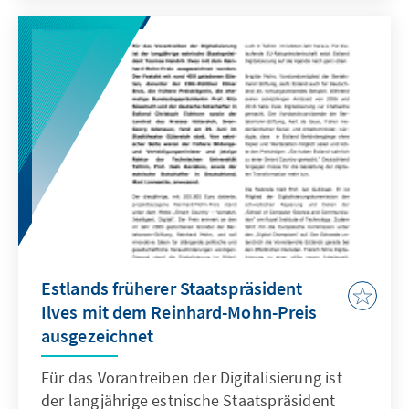
und Bauern) gewinnen, trotz hoher Verluste in
den größeren Städten Lettlands. Aufgerufen
zur Wahl waren 1.443.801 Einwohner, die in
955 Wahllokalen die Möglichkeit hatten ihre
Stimme abzugeben. Davon Gebrauch
machten aber nur 727.839.
Estlands früherer Staatspräsident
Ilves mit dem Reinhard-Mohn-Preis
ausgezeichnet
Für das Vorantreiben der Digitalisierung ist
der langjährige estnische Staatspräsident