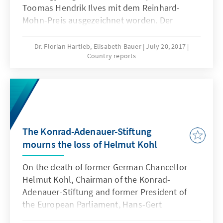
Toomas Hendrik Ilves mit dem Reinhard-
Mohn-Preis ausgezeichnet worden. Der
Festakt mit rund 450 geladenen Gästen,
darunter der CDU-Politiker Elmar Brok, die
Dr. Florian Hartleb, Elisabeth Bauer
July 20, 2017
Country reports
frühere Preisträgerin, die ehemalige
Bundestagspräsidentin Prof. Rita Süssmuth
und der deutsche Botschafter in Estland
Christoph Eichhorn sowie der Landrat des
Kreises Gütersloh, Sven-Georg Adenauer, fand
am 29. Juni im Stadttheater Gütersloh statt.
The Konrad-Adenauer-Stiftung
mourns the loss of Helmut Kohl
On the death of former German Chancellor
Helmut Kohl, Chairman of the Konrad-
Adenauer-Stiftung and former President of
the European Parliament, Hans-Gert
Pöttering, writes: