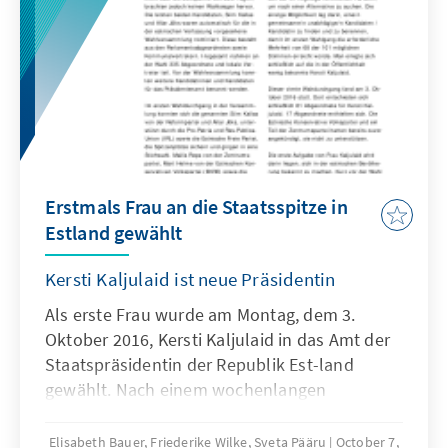
Erstmals Frau an die Staatsspitze in
Estland gewählt
Kersti Kaljulaid ist neue Präsidentin
Als erste Frau wurde am Montag, dem 3.
Oktober 2016, Kersti Kaljulaid in das Amt der
Staatspräsidentin der Republik Est-land
gewählt. Nach einem wochenlangen
Wahlprozess wurde Kaljulaid im vierten
Wahldurchgang im estnischen Parlament,
Elisabeth Bauer, Friederike Wilke, Sveta Pääru
October 7,