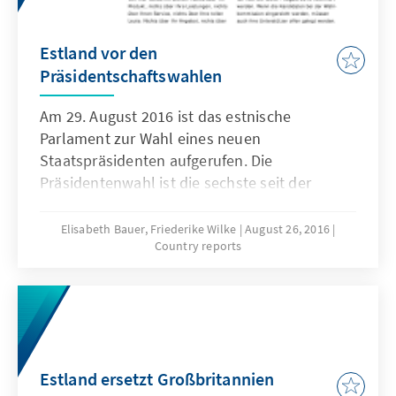
Estland vor den
Präsidentschaftswahlen
Am 29. August 2016 ist das estnische
Parlament zur Wahl eines neuen
Staatspräsidenten aufgerufen. Die
Präsidentenwahl ist die sechste seit der
Wiedererlangung der estnischen
Unabhängigkeit im Jahr 1991. Ähnlich wie der
Elisabeth Bauer, Friederike Wilke
August 26, 2016
Country reports
Bundespräsident in Deutschland hat auch der
Estnische Präsident (Eesti Vabariigi President)
vor allem eine repräsentative Funktion.
Estland ersetzt Großbritannien