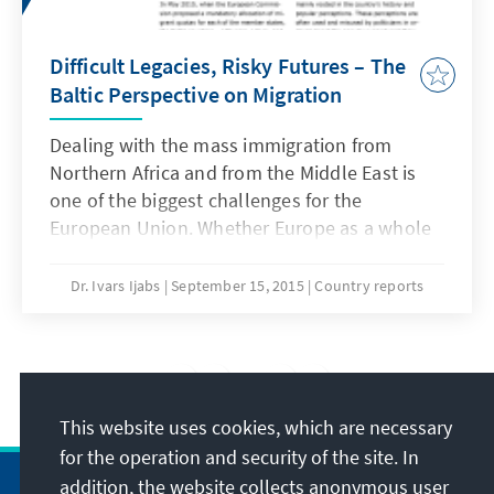
Difficult Legacies, Risky Futures – The
Baltic Perspective on Migration
Dealing with the mass immigration from
Northern Africa and from the Middle East is
one of the biggest challenges for the
European Union. Whether Europe as a whole
will be able to deal with this unprecedented
in-flux of asylum seekers and migrants is to a
Dr. Ivars Ijabs
September 15, 2015
Country reports
large extent the most crucial question for
European solidarity.
7
/20
This website uses cookies, which are necessary
for the operation and security of the site. In
addition, the website collects anonymous user