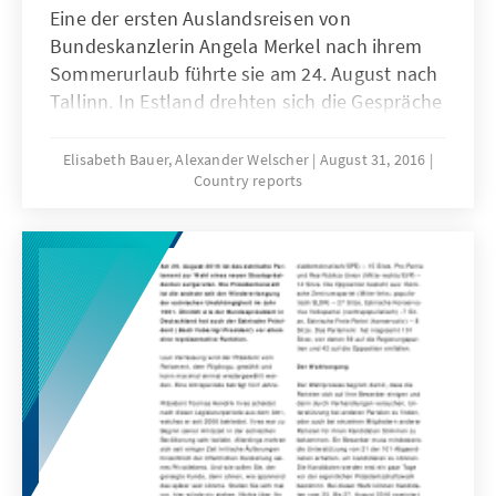
Eine der ersten Auslandsreisen von
Bundeskanzlerin Angela Merkel nach ihrem
Sommerurlaub führte sie am 24. August nach
Tallinn. In Estland drehten sich die Gespräche
um die Zukunft Europas – ohne
Großbritannien. Neben außen- und
Elisabeth Bauer, Alexander Welscher
August 31, 2016
Country reports
sicherheitspolitischen Themen standen die
deutsch-estnischen Beziehungen im
Mittelpunkt. Merkel informierte sich zudem
über die Digitalisierung in „E-Estonia“.