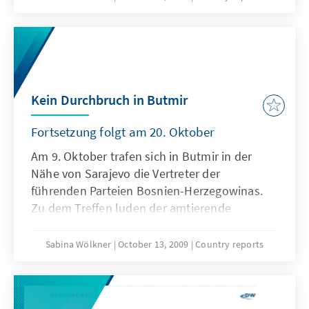
Sarajevo stattgefunden hatten. Das
vorrangige Ziel war es, mit Vertretern der
führenden Parteien von Bosnien-Herzegowina
den Weg des Landes in die euroatlantischen
Strukturen zu ebnen. Doch die
Meinungsunterschiede zwischen den
Kein Durchbruch in Butmir
Politikern verhinderten eine Einigung.
Fortsetzung folgt am 20. Oktober
Am 9. Oktober trafen sich in Butmir in der
Nähe von Sarajevo die Vertreter der
führenden Parteien Bosnien-Herzegowinas.
Zu dem Treffen luden der amtierende
Ratsvorsitzende der EU, Carl Bildt, der EU-
Erweiterungskommissar Olli Rehn sowie der
Sabina Wölkner
October 13, 2009
Country reports
stellvertretende US-Außenminister James
Steinberg ein. Die Wahl des Ortes fernab der
Hauptstadt war kein Zufall. Abgeschirmt von