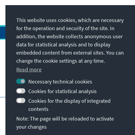
prosperity is a contributing factor for
12
/18
increasing political and social tensions. The
only way to overcome the current financial
This website uses cookies, which are necessary
and economic crisis is to have international
for the operation and security of the site. In
rules for the financial markets.
addition, the website collects anonymous user
data for statistical analysis and to display
Address
embedded content from external sites. You can
change the cookie settings at any time.
Contact
Read more
Necessary technical cookies
Visit also
Cookies for statistical analysis
Cookies for the display of integrated
Main page of KAS
Imprint
Data protection
contents
Terms of use
Declaration on accessibility
Note: The page will be reloaded to activate
Report an accessibility issue
your changes
© Konrad-Adenauer-Stiftung e.V. 2026