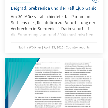
Belgrad, Srebrenica und der Fall Ejup Ganic
Am 30. März verabschiedete das Parlament
Serbiens die „Resolution zur Verurteilung der
Verbrechen in Srebrenica“. Darin verurteilt es
die Ermordung von rund 8000 muslimischen
Bosniaken im Juli 1995 in Srebrenica. Anders
als in der Deklaration des Europäischen
Sabina Wölkner
April 23, 2010
Country reports
Parlaments vom Januar 2009 taucht in der
Resolution das Wort „Genozid“ nicht auf.