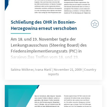
Schließung des OHR in Bosnien-
Herzegowina erneut verschoben
Am 18. und 19. November tagte der
Lenkungsausschuss (Steering Board) des
Friedensimplementierungsrats (PIC) in
Sarajevo.Das Treffen vom 18. und 19.
November stand im Kontext der Frage, wann
das Büro des Hohen Repräsentanten (Office
Sabina Wölkner, Ivana Marić
November 21, 2009
Country
reports
of the High Representative; OHR) geschlossen
werden kann. Damit ist das Ziel verbunden,
die Stabilisierung des Landes allein in die
Hände der Europäischen Union zu übergeben.
Das Land muss dann ohne die Hilfe des OHR
zurecht kommen.