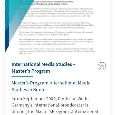
Medien und Öffentlichkeit auf dem
Militärstützpunkt der EUFOR in Bosnien-
Herzegowina hofften die europäischen und
amerikanischen Gastgeber, den Weg des
Landes in die euroatlantischen Strukturen zu
ebnen.
International Media Studies –
Master’s Program
Master’s Program International Media
Studies in Bonn
From September 2009, Deutsche Welle,
Germany’s international broadcaster is
offering the Master’sProgram „International