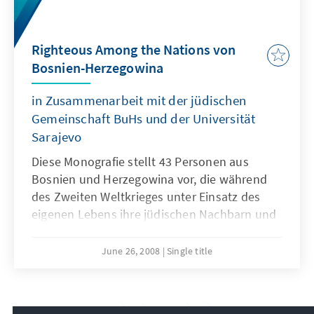
Righteous Among the Nations von
Bosnien-Herzegowina
in Zusammenarbeit mit der jüdischen
Gemeinschaft BuHs und der Universität
Sarajevo
Diese Monografie stellt 43 Personen aus
Bosnien und Herzegowina vor, die während
des Zweiten Weltkrieges unter Einsatz des
eigenen Lebens ihre jüdischen Nachbarn und
Freunde gerettet haben, und von Yad Vashem
den Ehrentitel "Righteous Among the
June 26, 2008
Single title
Nations" verliehen bekommen haben.
13
/18