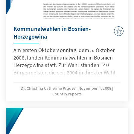
Kommunalwahlen in Bosnien-
Herzegowina
Am ersten Oktobersonntag, dem 5. Oktober
2008, fanden Kommunalwahlen in Bosnien-
Herzegowina statt. Zur Wahl standen 140
Bürgermeister, die seit 2004 in direkter Wahl
gewählt werden und 3.186 Gemeinderäte.
Über drei Millionen Bürger waren aufgerufen,
Dr. Christina Catherine Krause
November 4, 2008
Country reports
sich an den Wahlen zu beteiligen, die nach
den allgemeinen Wahlen vom Oktober 2006
zum zweiten Mal in Eigenregie von den
Behörden des Landes zu verantworten waren.
Nach Schließung der fast 5.000 Wahllokale
berichtete die Zentrale Wahlkommission (CIK)