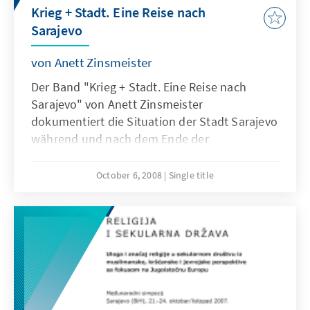
Krieg + Stadt. Eine Reise nach
von fairen, demokratischen und erfolgreich
Sarajevo
durchgeführten Wahlen und der Hohe
Repräsentant und EU-Sonderbeauftragte
von Anett Zinsmeister
Lajcak betonte den reibungslosen und
ruhigen Ablauf der Wahlen. ...
Der Band "Krieg + Stadt. Eine Reise nach
Sarajevo" von Anett Zinsmeister
dokumentiert die Situation der Stadt Sarajevo
während und nach dem Ende der
dreieinhalbjährigen Belagerung im Zuge des
Bosnien-Krieges. Anett Zinsmeister begab
October 6, 2008
Single title
sich kurz nach Ende des Krieges für ihre
Dokumentation selbst auf die Reise nach
Sarajevo. Auf diesem Wege entstanden die in
diesem Band gesammelten Fotografien und
Tagebucheinträge, die ihre ganz persönlichen
Eindrücke und Erfahrungen in Sarajevo
wiedergeben. Darüber hinaus greift Anett