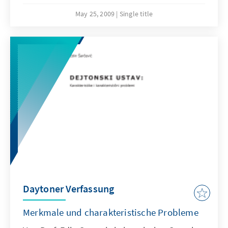
der Grundlage von einem Meidienmonitoring
May 25, 2009
Single title
ausgearbeitete Studie wurde vom
Auslandsbüro in Bosninen und Herzegowina
der Konrad-Adenauer-Stiftung und dem
Balkan Investigative Reporting Network auf
bosnisch/kroatisch/serbischer und englischer
Sprache herausgegeben.
Daytoner Verfassung
Merkmale und charakteristische Probleme