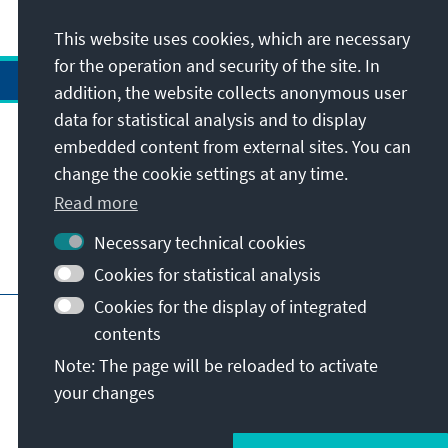
This website uses cookies, which are necessary
for the operation and security of the site. In
addition, the website collects anonymous user
data for statistical analysis and to display
Address
embedded content from external sites. You can
change the cookie settings at any time.
Contact
Read more
Necessary technical cookies
Visit also
Cookies for statistical analysis
Cookies for the display of integrated
Main page of KAS
Imprint
Data protection
contents
Terms of use
Declaration on accessibility
Note: The page will be reloaded to activate
Report an accessibility issue
your changes
© Konrad-Adenauer-Stiftung e.V. 2026