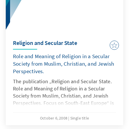
Zinsmeister auch die Thematik der Urbanität
auf und bestätigt den französischen
Philosophen und Soziologen Henri Lefebvre
darin, dass eine Stadt – auch in Kriegszeiten–
aus Räumen und Menschen besteht, die
durch Interaktionen miteinander verbunden
Religion and Secular State
sind.
Role and Meaning of Religion in a Secular
Society from Muslim, Christian, and Jewish
Perspectives.
The publication „Religion and Secular State.
Role and Meaning of Religion in a Secular
Society from Muslim, Christian, and Jewish
Perspectives. Focus on South-East Europe“ is
the result of an international symposium held
from 21 Oct- 24 Oct 2007 in Sarajevo, Bosnia
October 6, 2008
Single title
and Herzegovina, organized by the