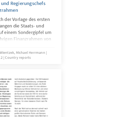
- und Regierungschefs
nzrahmen
h der Vorlage des ersten
angen die Staats- und
uf einem Sondergipfel um
ährigen Finanzrahmen von
 Freitagnachmittag wurden
os abgebrochen und auf
af Wientzek, Michael Herrmann
12
Country reports