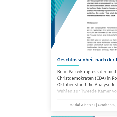
Geschlossenheit nach der 
Beim Parteikongress der nied
Christdemokraten (CDA) in R
Oktober stand die Analysedes
Wahlen zur Tweede Kamer vo
Vordergrund. Mit nur 8,5% de
CDA die zweite schwere Wahl
Dr. Olaf Wientzek
October 30,
von nur zwei Jahren erlitten. G