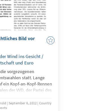
htliches Bild vor
der Wind ins Gesicht /
schaft und Euro
 die vorgezogenen
ntswahlen statt. Lange
uf ein Kopf-an-Kopf-Rennen
len der VVD, der Partei des
 Rutte und den Sozialisten
genen Wochen konnten
hrold
September 6, 2012
Country
ports
ten (PvdA) unter dem