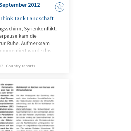
 September 2012
 Think Tank-Landschaft
gsschirm, Syrienkonflikt:
rpause kam die
 zur Ruhe. Aufmerksam
 kommentiert wurde das
verschiedenen in Brüssel
tituten.
012
Country reports