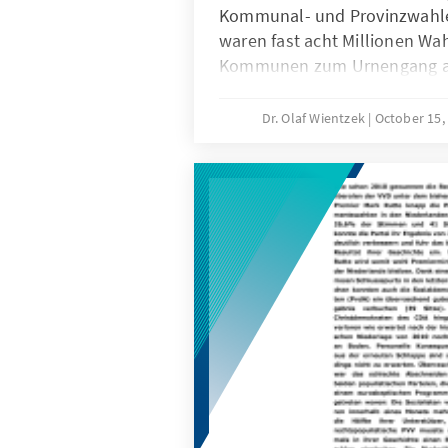
Kommunal- und Provinzwahle
waren fast acht Millionen Wah
Kommunen zum Urnengang au
galt als erste Bewährungspro
2011 gebildete Regierung von 
Dr. Olaf Wientzek
October 15,
Rupo.