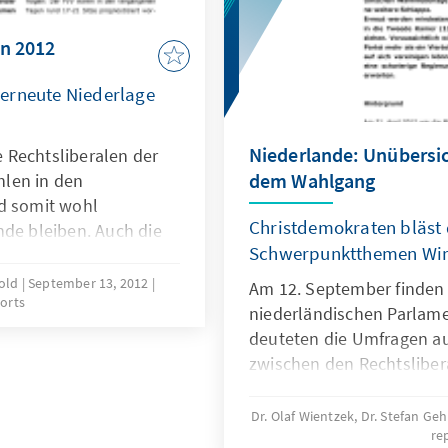
en 2012
- erneute Niederlage
Niederlande: Unübersic
 Rechtsliberalen der
dem Wahlgang
len in den
d somit wohl
Christdemokraten bläst 
nde bleiben. Auch die
Schwerpunktthemen Wirt
nten ein überraschend
ie Christdemokraten
rold
September 13, 2012
Am 12. September finden
orts
ie erwartet nochmals
niederländischen Parlame
das schlechte
deuteten die Umfragen a
und der
zwischen den Rechtslibera
chtsliberale und
Ministerpräsidenten Mark
meinsam eine große
(SP) hin. In den vergan
Dr. Olaf Wientzek, Dr. Stefan Ge
einer linken Koalition
re
jedoch die Sozialdemokra