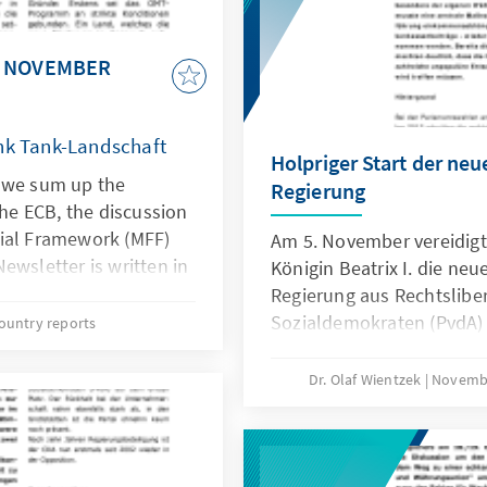
R NOVEMBER
ink Tank-Landschaft
Holpriger Start der ne
r we sum up the
Regierung
the ECB, the discussion
cial Framework (MFF)
Am 5. November vereidigt
ewsletter is written in
Königin Beatrix I. die ne
es are in English.
Regierung aus Rechtslibe
Sozialdemokraten (PvdA)
ountry reports
Ministerpräsidenten Mark 
Herausforderungen der ne
Dr. Olaf Wientzek
Novembe
Umsetzung eines umfass
ebenso wie die Reform de
Wohnungsmarktes sowie 
Die Koalition, mit eineme