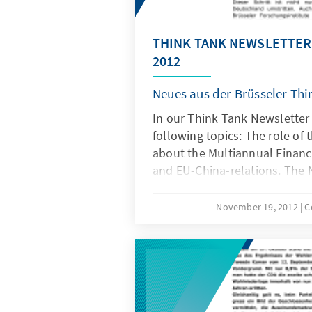
THINK TANK NEWSLETTE
2012
Neues aus der Brüsseler Th
In our Think Tank Newslette
following topics: The role of 
about the Multiannual Finan
and EU-China-relations. The N
German, but most of the sourc
November 19, 2012
C