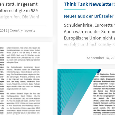
Think Tank Newsletter
n statt. Insgesamt
lberechtigte in 589
Neues aus der Brüsseler
fgerufen. Die Wahl
be für die im Dezember
Schuldenkrise, Eurorettun
Ministerpräsident di
 2012
Country reports
Auch während der Somme
Europäische Union nicht
verfolgt und fachkundig
Geschehen auch von den 
ansässigen Forschungsins
September 14, 2