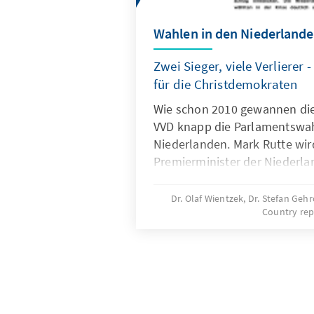
Wahlen in den Niederland
Zwei Sieger, viele Verlierer 
für die Christdemokraten
Wie schon 2010 gewannen die
VVD knapp die Parlamentswah
Niederlanden. Mark Rutte wir
Premierminister der Niederla
Sozialdemokraten (PvdA) kon
gutes Ergebnis verbuchen. D
Dr. Olaf Wientzek, Dr. Stefan Geh
Country rep
des CDA hingegen verloren w
an Boden. Überraschend war 
Abschneiden der Sozialisten 
rechtspopulistischen PVV. Re
Sozialdemokraten können ge
Koalition bilden. Die Bildung 