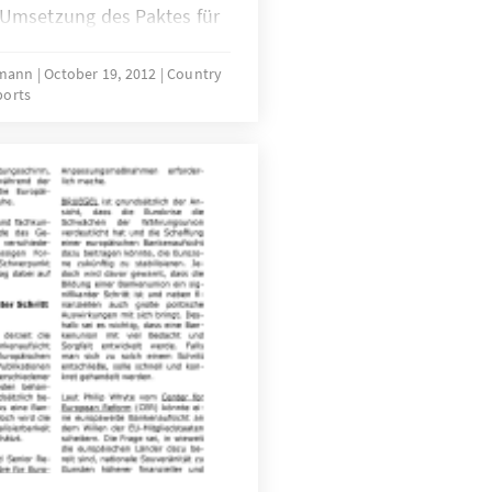
Umsetzung des Paktes für
ungim Vordergrund. Die
h dabei vor allemauf die
rrmann
October 19, 2012
Country
ports
chen Bankenaufsicht.