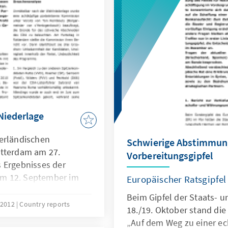
Regierungsprogramm anget
bereits eine erste Niede
Niederlage
erländischen
Schwierige Abstimmun
otterdam am 27.
Vorbereitungsgipfel
 Ergebnisses der
m 12. September im
Europäischer Ratsgipfel
r Stimmen hatte der
Beim Gipfel der Staats- 
niederlage innerhalb
 2012
Country reports
18./19. Oktober stand di
leichzeitig galt es,
„Auf dem Weg zu einer ec