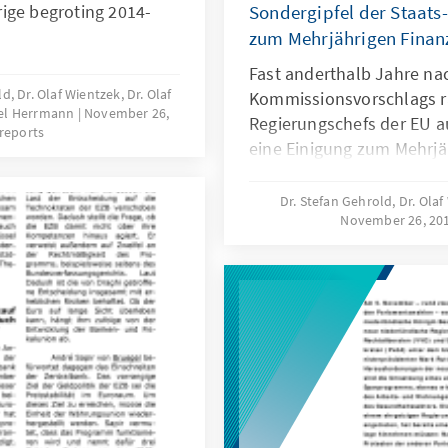
ige begroting 2014-
Sondergipfel der Staats
zum Mehrjährigen Fina
Fast anderthalb Jahre nac
d, Dr. Olaf Wientzek, Dr. Olaf
Kommissionsvorschlags r
ael Herrmann
November 26,
Regierungschefs der EU a
reports
eine Einigung zum Mehrj
2014 bis 2020. Am späten
die Gespräche ergebnisl
Dr. Stefan Gehrold, Dr. Ol
November 26, 20
Anfang 2013 vertagt.