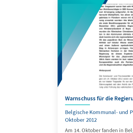
beim Parteikongress ein Bild
vermitteln, die Auseinanders
Vergangenheit hinter sich zu 
die Zukunft zu richten.
Warnschuss für die Regier
Belgische Kommunal- und P
Oktober 2012
Am 14. Oktober fanden in Bel