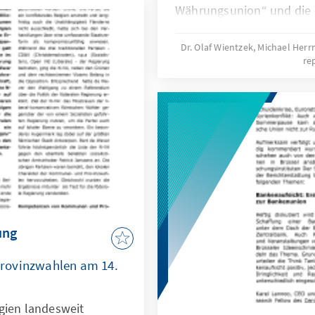
 der Geschlossenheit zu
Währungsunion“ und die 
etzungen der
Wachstum und Beschäftig
lassen und den Blick in
Debatte konzentrierte sic
Dr. Olaf Wientzek, Michael He
re
Schaffung einer europäis
ung
rovinzwahlen am 14.
gien landesweit