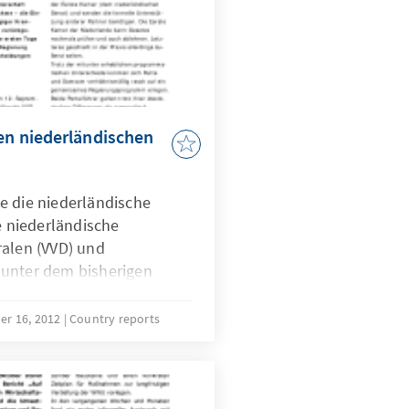
uen niederländischen
e die niederländische
ue niederländische
ralen (VVD) und
 unter dem bisherigen
Rutte.Wichtigste
uen Regierung sind die
r 16, 2012
Country reports
enden Sparprogramms,
s Arbeits- und
des Gesundheitssektors.
hrgeizigen