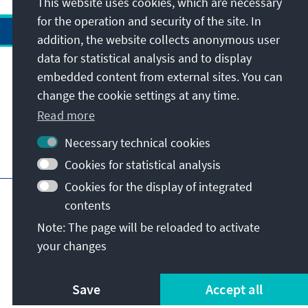
This website uses cookies, which are necessary
for the operation and security of the site. In
addition, the website collects anonymous user
data for statistical analysis and to display
Address
embedded content from external sites. You can
change the cookie settings at any time.
Contact
Read more
Necessary technical cookies
Visit also
Cookies for statistical analysis
Cookies for the display of integrated
Main page of KAS
Imprint
Data protection
contents
Terms of use
Declaration on accessibility
Note: The page will be reloaded to activate
Report an accessibility issue
your changes
© Konrad-Adenauer-Stiftung e.V. 2026
Save
Accept all