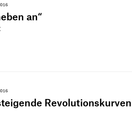
016
heben an“
k
016
teigende Revolutionskurven