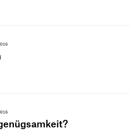
016
n
016
tgenügsamkeit?