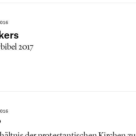
016
kers
bibel 2017
016
?
hältnis der protestantischen Kirchen zu