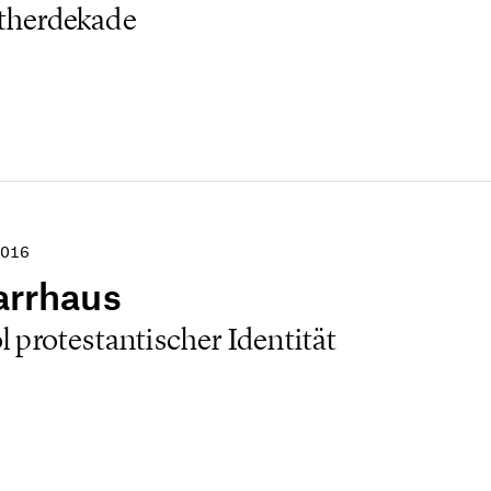
utherdekade
016
arrhaus
protestantischer Identität