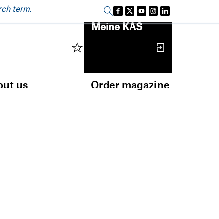
Sign in
Meine KAS
out us
Order magazine