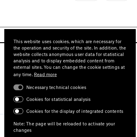
This website uses cookies, which are necessary for
the operation and security of the site. In addition, the
website collects anonymous user data for statistical
analysis and to display embedded content from
external sites. You can change the cookie settings at
any time.
Read more
Necessary technical cookies
Visit also
Cookies for statistical analysis
Cookies for the display of integrated contents
Imprint
Data protection
Terms of use
Note: The page will be reloaded to activate your
Declaration on accessibility
changes
Report an accessibility issue