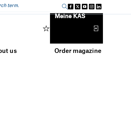
Sign in
Meine KAS
out us
Order magazine