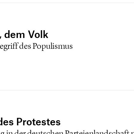
, dem Volk
griff des Populismus
des Protestes
g in der deutschen Parteienlandschaft p