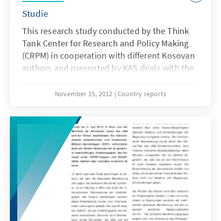
Studie
This research study conducted by the Think
Tank Center for Research and Policy Making
(CRPM) in cooperation with different Kosovan
authors and presented by KAS deals with the
topic of “Internal Party Democracy in Kosovo”.
It examines, describes and compares the
November 15, 2012
Country reports
intra-party democracy in some of the bigger
political parties in Kosovo, in order to provide
a basis for the development and
consolidation of democratic structures and
the possibilities of participation for their
members.