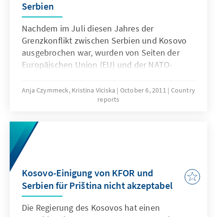
Serbien
Nachdem im Juli diesen Jahres der
Grenzkonflikt zwischen Serbien und Kosovo
ausgebrochen war, wurden von Seiten der
Europäischen Union (EU) und der NATO-
Schutztruppe KFOR zahlreiche Bemühungen
unternommen, um diesen beizulegen. Den
Anja Czymmeck, Kristina Viciska
October 6, 2011
Country
reports
aktuellen Entwicklungen nach jedoch ohne
nachhaltigen Erfolg.
Kosovo-Einigung von KFOR und
Serbien für Priština nicht akzeptabel
Die Regierung des Kosovos hat einen