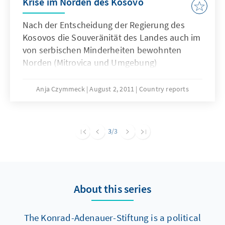
Krise im Norden des Kosovo
Nach der Entscheidung der Regierung des
Kosovos die Souveränität des Landes auch im
von serbischen Minderheiten bewohnten
Norden (Mitrovica und Umgebung)
durchzusetzen, fachte in der letzten Woche
der Konflikt zwischen dem Kosovo und
Anja Czymmeck
August 2, 2011
Country reports
Serbien erneut auf. Die Auseinandersetzungen
entzündeten sich an zwei Grenzübergängen
nach Serbien. Vordergründig geht es um
3
/3
Zollfragen. Der Gewaltausbruch stellt wieder
einmal einen herben Rückschlag im Verhältnis
beider Länder dar, das durch die jüngsten
Dialoge zaghafte Annäherungen vermuten
About this series
ließ.
The Konrad-Adenauer-Stiftung is a political