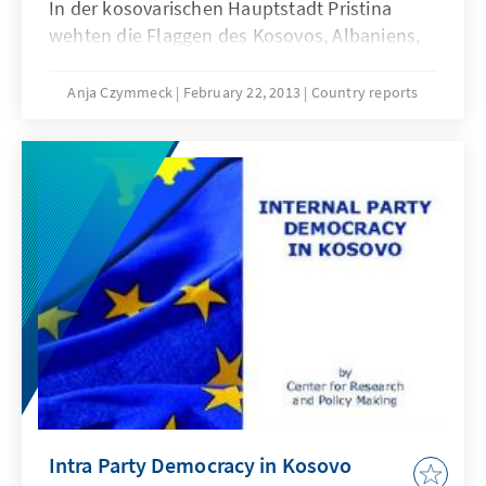
In der kosovarischen Hauptstadt Pristina
wehten die Flaggen des Kosovos, Albaniens,
der USA und Europas. Das vor 5 Jahren aus
Anlass der Unabhängigkeitserklärung
Anja Czymmeck
February 22, 2013
Country reports
aufgestellte NEW-BORN Monument wurde mit
den Fahnen der 99 UNO-Mitglieder (von 193)
bemalt, die das Kosovo bereits anerkannt
haben.
Intra Party Democracy in Kosovo