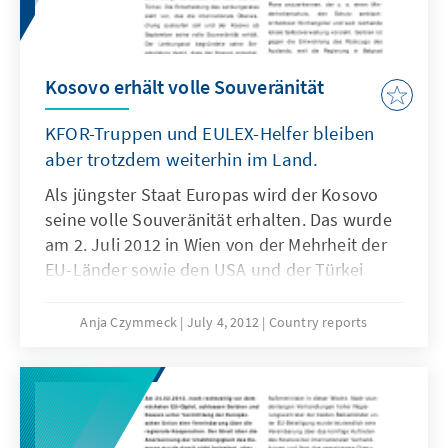
Kosovo erhält volle Souveränität
KFOR-Truppen und EULEX-Helfer bleiben
aber trotzdem weiterhin im Land.
Als jüngster Staat Europas wird der Kosovo
seine volle Souveränität erhalten. Das wurde
am 2. Juli 2012 in Wien von der Mehrheit der
EU-Länder sowie den USA und der Türkei
beschlossen. Der österreichische
Außenminister und Vizekanzler, Michael
Anja Czymmeck
July 4, 2012
Country reports
Spindelegger (ÖVP), verkündete, dass mit
diesem Beschluss die so genannte
beaufsichtigte Unabhängigkeit des Kovosos
ende. KFOR-Truppen und EULEX-Helfer
bleiben aber trotzdem weiterhin im Land.