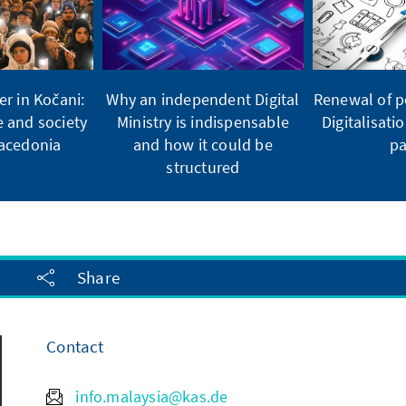
er in Kočani:
Why an independent Digital
Renewal of po
e and society
Ministry is indispensable
Digitalisati
Macedonia
and how it could be
pa
structured
Share
Contact
info.malaysia@kas.de