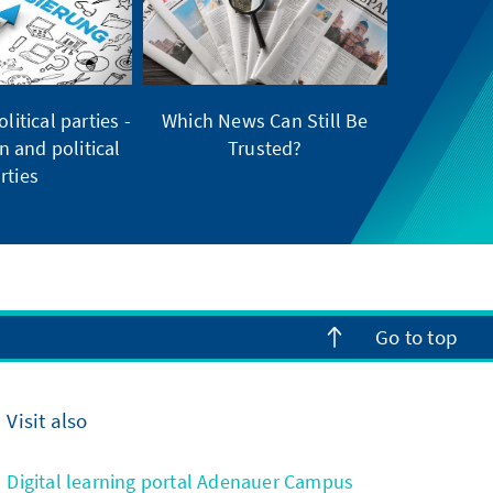
litical parties -
Which News Can Still Be
on and political
Trusted?
rties
Go to top
Visit also
Digital learning portal Adenauer Campus