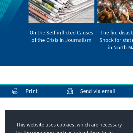
On the Self-inflicted Causes
The fire disast
of the Crisis in Journalism
Shock for stat
in North 
Print
Send via email
Address
This website uses cookies, which are necessary
Foundation Office Malaysia
for the operation and security of the site. In