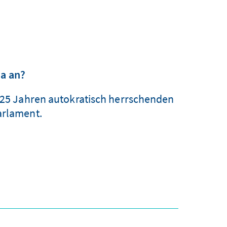
ia an?
t 25 Jahren autokratisch herrschenden
arlament.