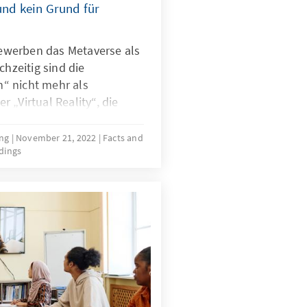
und kein Grund für
werben das Metaverse als
chzeitig sind die
“ nicht mehr als
 „Virtual Reality“, die
für alltägliche Aufgaben
he aufweisen. Der Ist-
ong
November 21, 2022
Facts and
dings
ter Aussagen der Werbung
uss das bedeuten nicht in
ondern sich auf die
olitik zu konzentrieren.