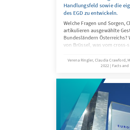
Handlungsfeld sowie die ei
des EGD zu entwickeln.
Welche Fragen und Sorgen, C
artikulieren ausgewählte Gesta
Bundesländern Österreichs? W
von Brüssel, was vom cross-s
Zusammenspiel? 50 österreich
den Bundesländern Tirol, Vor
Verena Ringler, Claudia Crawford, 
2022
Facts and
Niederösterreich nahmen an 
Konrad-Adenauer-Stiftung Mul
Wien und dem Think and Do 
Commons zum European Green 