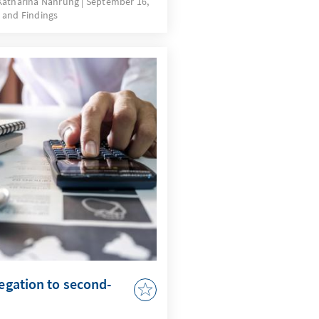
 Katharina Nahrung
September 16,
 and Findings
as macht eine robuste
stemischen Wettbewerb
en müssen die EU und
enziale noch besser
legation to second-