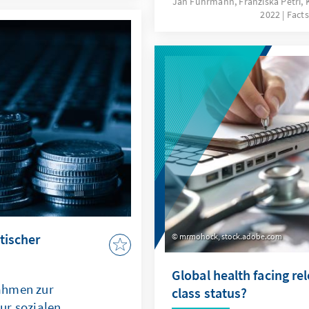
Jan Fuhrmann, Franziska Petri,
strument (TPI)
2022
Facts
Auseinandersetzungen. W
t und unbegrenzt
Klimaaußenpolitik im sy
en können? Gibt es
aus? In welchen Bereich
Deutschland ihre Wirkpot
nutzen?
tischer
mrmohock, stock.adobe.com
Global health facing re
ahmen zur
class status?
ur sozialen