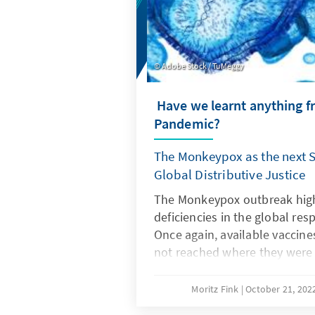
Adobe Stock / TuMeggy
Have we learnt anything f
Pandemic?
The Monkeypox as the next S
Global Distributive Justice
The Monkeypox outbreak hig
deficiencies in the global res
Once again, available vaccin
not reached where they were
stockpiling tendencies by the
have once again become appa
Moritz Fink
October 21, 202
distributive justice, on the o