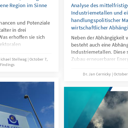
gene Region im Sinne
Analyse des mittelfristi
Industriemetallen und 
handlungspolitischer M
hancen und Potenziale
wirtschaftlicher Abhäng
lter in drei
as erhoffen sie sich
Neben der Abhängigkeit 
ektoralen
besteht auch eine Abhäng
ische Vorreiter aus
Industriemetallen. Diese
arlberg und
Zubau erneuerbarer Energ
Michael Stellwag
October 7,
 Findings
einer Sondierung der
Import russischen Öls u
tilateraler Dialog
soll. Die vorliegende Ana
Dr. Jan Cernicky
October
Tank European
Rohstoffbedarf dieser Au
Deal (EGD) teil.
2022 im „Osterpaket“ defi
nach sich zieht, welche 
daraus entstehen und we
Lösungsmöglichkeiten es 