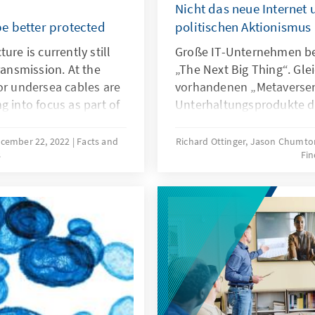
Nicht das neue Internet 
e better protected
politischen Aktionismus
ure is currently still
Große IT-Unternehmen be
ransmission. At the
„The Next Big Thing“. Glei
or undersea cables are
vorhandenen „Metaversen
g into focus as part of
Unterhaltungsprodukte der
current threats and
wenig Anschlussfähigkeit 
critical infrastructure
außerhalb der Spielebranc
cember 22, 2022
Facts and
Richard Ottinger, Jason Chumt
s
Fin
Zustand bleibt somit hin
zurück. Für die Politik m
Aktivismus zu verfallen, s
Kernthemen guter Digitalp