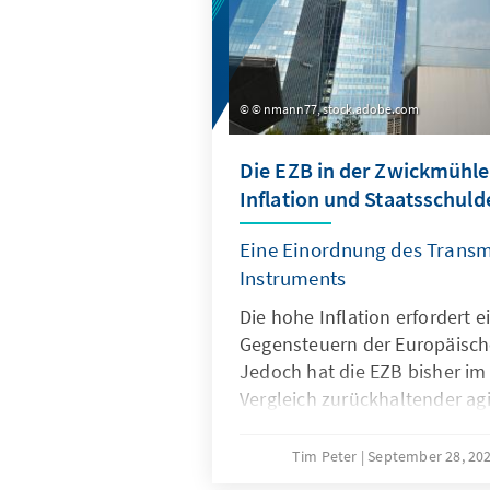
© nmann77, stock.adobe.com
Die EZB in der Zwickmühl
Inflation und Staatsschuld
Eine Einordnung des Transm
Instruments
Die hohe Inflation erfordert 
Gegensteuern der Europäisch
Jedoch hat die EZB bisher im
Vergleich zurückhaltender agi
Gründe dafür? Berücksichtigt 
Inflationsbekämpfung die ho
Tim Peter
September 28, 20
einiger Euro-Länder? Wie ist 