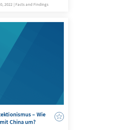
rsen durch den russischen
20, 2022
Facts and Findings
ine, teilweise niedrige
lussprüfungen und
eßungen
ie digitale Transformation
et Lösungsansätze.
ektionismus – Wie
 mit China um?