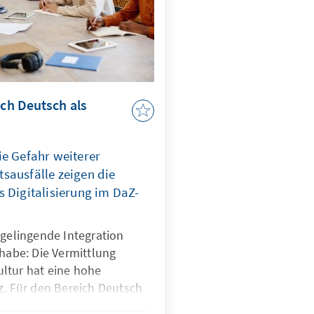
ich Deutsch als
ie Gefahr weiterer
sausfälle zeigen die
 Digitalisierung im DaZ-
 gelingende Integration
lhabe: Die Vermittlung
ltur hat eine hohe
z. Für den Bereich Deutsch
ellen eine erhöhte