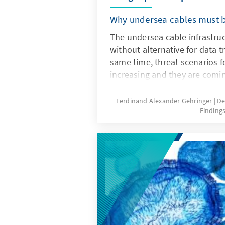
Why undersea cables must b
The undersea cable infrastruct
without alternative for data t
same time, threat scenarios f
increasing and they are comin
hybrid warfare. What are the 
how can we better protect the 
Ferdinand Alexander Gehringer
De
Finding
underwater?