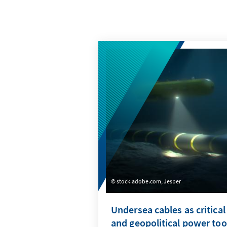
stock.adobe.com, Jesper
Undersea cables as critical
and geopolitical power too