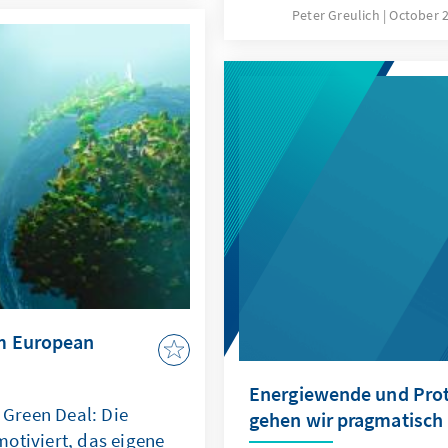
ntinuation of the COVAX
Nachfrage nach Sprachku
Peter Greulich
October 
tumn 2022.
Angriffskrieg auf die Ukra
Erfolgsquoten bei Absch
pandemiebedingte Schli
Herausforderungen dar. D
der DaZ-Sprachkurse biet
m European
Energiewende und Prot
Green Deal: Die
gehen wir pragmatisch
otiviert, das eigene