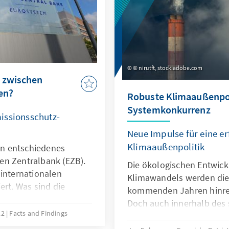
© nirutft, stock.adobe.com
e zwischen
en?
Robuste Klimaaußenpoli
Systemkonkurrenz
issionsschutz-
Neue Impulse für eine er
Klimaaußenpolitik
ein entschiedenes
en Zentralbank (EZB).
Die ökologischen Entwick
 internationalen
Klimawandels werden die
ert. Was sind die
kommenden Jahren hinre
die EZB bei ihrer
Doch auch innerhalb des
hen Staatsschulden
22
Facts and Findings
der Großmächte wird die i
in diesem Kontext das
zum Gegenstand außen- un