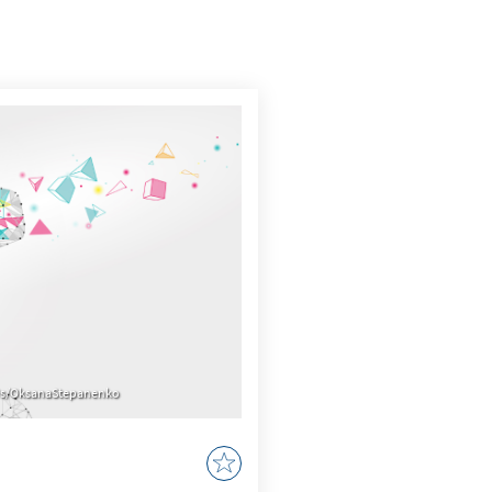
s/OksanaStepanenko