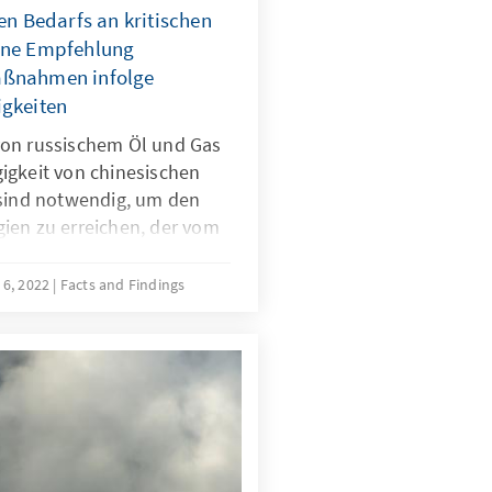
gen Bedarfs an kritischen
eine Empfehlung
aßnahmen infolge
igkeiten
von russischem Öl und Gas
igkeit von chinesischen
 sind notwendig, um den
ien zu erreichen, der vom
nd Gas unabhängig machen
lyse zeigt, welchen
 6, 2022
Facts and Findings
sbau nach den im April
nierten Zielen bis 2030
Abhängigkeiten von China
lche
gibt.