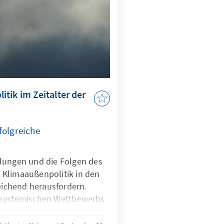
tik im Zeitalter der
folgreiche
lungen und die Folgen des
 Klimaaußenpolitik in den
ichend herausfordern.
 systemischen Wettbewerbs
nternationale Klimapolitik
d sicherheitspolitischer