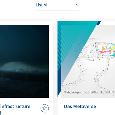
depositphotos.com/GoodLuckWithU
 infrastructure
Das Metaverse
l