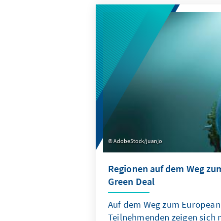
make sense to strive for a co
vaccine initiative beyond au
AdobeStock/juanjo
Regionen auf dem Weg zu
Green Deal
Auf dem Weg zum European 
Teilnehmenden zeigen sich m