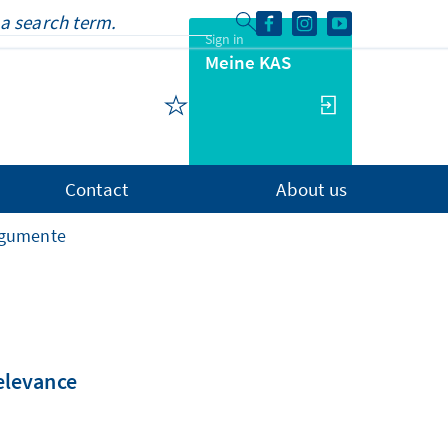
Sign in
Meine KAS
Contact
About us
rgumente
relevance