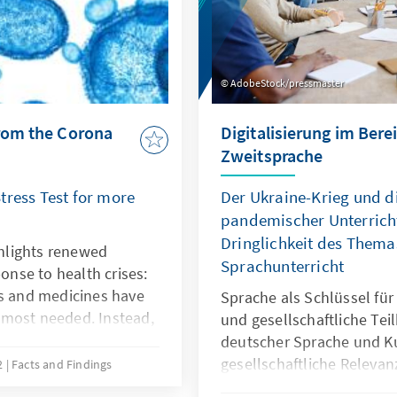
AdobeStock/pressmaster
rom the Corona
Digitalisierung im Bere
Zweitsprache
tress Test for more
Der Ukraine-Krieg und d
pandemischer Unterricht
Dringlichkeit des Themas
hlights renewed
Sprachunterricht
ponse to health crises:
es and medicines have
Sprache als Schlüssel für
 most needed. Instead,
und gesellschaftliche Tei
 few rich countries
deutscher Sprache und Ku
rent. For more
gesellschaftliche Relevan
2
Facts and Findings
ther hand, it would
als Zweitsprache (DaZ) st