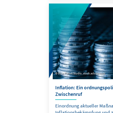
neue Transmissionsschutz-In
einzuordnen, mit dem geziel
Staatsanleihen gekauft werd
zielführendere Instrumente?
Blue Planet Studio, stock.adobe.com
Inflation: Ein ordnungspoli
Zwischenruf
Einordnung aktueller Maßn
Inflationsbekämpfung und z