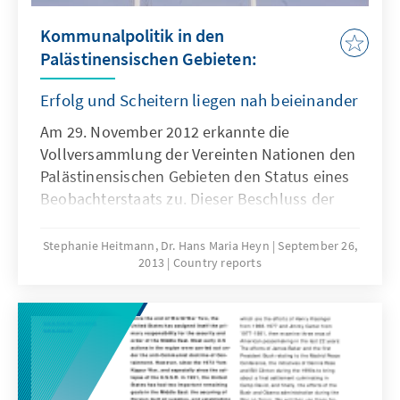
Kommunalpolitik in den
Palästinensischen Gebieten:
Erfolg und Scheitern liegen nah beieinander
Am 29. November 2012 erkannte die
Vollversammlung der Vereinten Nationen den
Palästinensischen Gebieten den Status eines
Beobachterstaats zu. Dieser Beschluss der
internationalen Staaten-emeinschaft ist ein
deutliches Zeichen zu Gunsten des
Stephanie Heitmann, Dr. Hans Maria Heyn
September 26,
2013
Country reports
palästinensischen Staatswerdungsprozesses.
Er bestärkt die Palästinenser darin, die seit
Abschluss der Oslo-Verträge anhaltenden
Bemühungen, staatliche Strukturen in
Westjordanland und Gazastreifen zu
etablieren, weiter voran zu treiben.