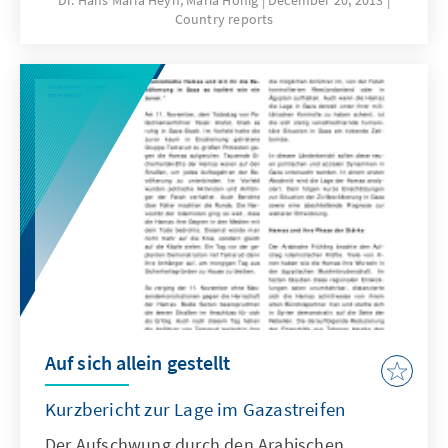
Dr. Hans Maria Heyn, Maria Hönig
December 20, 2013
Country reports
Kernthemen der Friedensverhandlungen –
wie den palästinensischen Gefangenen oder
dem Status Jerusalems – zählt. In diesem
Länderbericht wird die besondere Bedeutung
des C-Gebietes für einen zukünftigen
palästinensischen Staat herausgestellt.
Auf sich allein gestellt
Kurzbericht zur Lage im Gazastreifen
Der Aufschwung durch den Arabischen