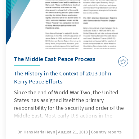
The Middle East Peace Process
The History in the Context of 2013 John
Kerry Peace Efforts
Since the end of World War Two, the United
States has assigned itself the primary
responsibility for the security and order of the
Middle East. Most early U.S actions in the
region were carried out under the anti-
Communist doctrine of Containment.
Dr. Hans Maria Heyn
August 21, 2013
Country reports
However, since the 1973 Yom Kippur War, and