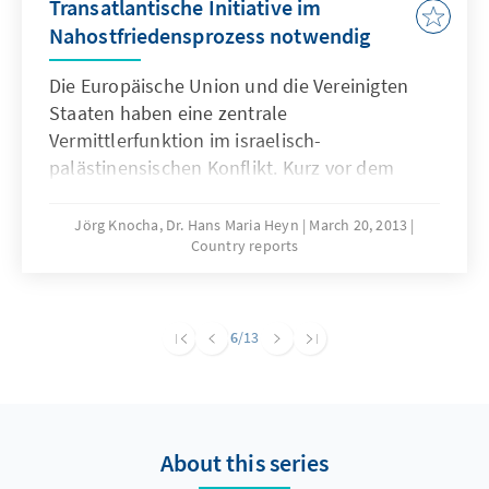
Transatlantische Initiative im
Nahostfriedensprozess notwendig
Die Europäische Union und die Vereinigten
Staaten haben eine zentrale
Vermittlerfunktion im israelisch-
palästinensischen Konflikt. Kurz vor dem
ersten Besuch von US-Präsident Barack
Obama in Israel und den Palästinensischen
Jörg Knocha, Dr. Hans Maria Heyn
March 20, 2013
Country reports
Gebieten soll in diesem Länderbericht ein
kurzes Zwischenfazit gezogen werden. Hierbei
wird sowohl die Nahostpolitik der Obama-
Administration als auch die
6
/13
Herangehensweise der Europäischen Union
beleuchtet.
About this series