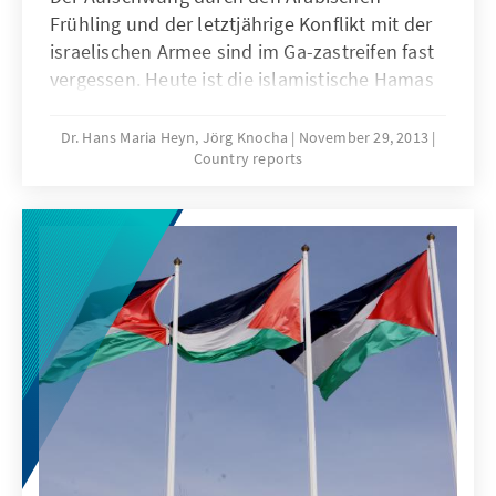
Frühling und der letztjährige Konflikt mit der
israelischen Armee sind im Ga-zastreifen fast
vergessen. Heute ist die islamistische Hamas
und mit ihr die Be-völkerung in Gaza so
isoliert wie nie zuvor.
Dr. Hans Maria Heyn, Jörg Knocha
November 29, 2013
Country reports