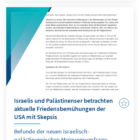
especially since the collapse of the U.S.S.R. in
1991, the United States has had two
important remaining goals in the Middle East:
the securing of Persian Gulf oil supplies, and
establishing peace between Israel and its
neighbors in the Levant.
Israelis und Palästinenser betrachten
aktuelle Friedensbemühungen der
USA mit Skepsis
Befunde der neuen israelisch-
palästinensischen Meinungsumfrage