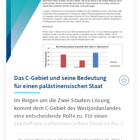
Das C-Gebiet und seine Bedeutung
für einen palästinensischen Staat
Im Ringen um die Zwei-Staaten-Lösung
kommt dem C-Gebiet des Westjordanlandes
eine entscheidende Rolle zu. Für einen
zukünftigen palästinensischen Staat ist das C-
Gebiet von maßgeblicher Bedeutung, auch
wenn es nicht zu den viel diskutierten