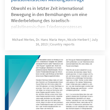
Obwohl es in letzter Zeit international
Bewegung in den Bemühungen um eine
Wiederbelebung des israelisch-
palästinensischen Friedensprozesses
gegeben hat, zeigen sich beide Seiten
pessimistisch. Zwar ist von arabischer Seite
Michael Mertes, Dr. Hans Maria Heyn, Nicole Herbert
July
16, 2013
Country reports
die Bereitschaft signalisiert worden, die
Arabische Friedensinitiative (Arab Peace
Initiative, API) von 2002 zu modifizieren;
dennoch hat die israelische Unterstützung für
die API abgenommen.