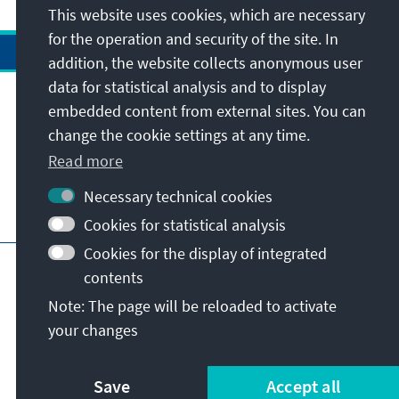
This website uses cookies, which are necessary
for the operation and security of the site. In
addition, the website collects anonymous user
data for statistical analysis and to display
Address
embedded content from external sites. You can
change the cookie settings at any time.
Contact
Read more
Necessary technical cookies
Visit also
Cookies for statistical analysis
Cookies for the display of integrated
Main page of KAS
Imprint
Data protection
contents
Terms of use
Declaration on accessibility
Note: The page will be reloaded to activate
Report an accessibility issue
your changes
© Konrad-Adenauer-Stiftung e.V. 2026
Save
Accept all