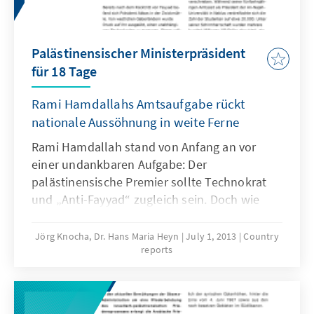
Palästinensischer Ministerpräsident
für 18 Tage
Rami Hamdallahs Amtsaufgabe rückt
nationale Aussöhnung in weite Ferne
Rami Hamdallah stand von Anfang an vor
einer undankbaren Aufgabe: Der
palästinensische Premier sollte Technokrat
und „Anti-Fayyad“ zugleich sein. Doch wie
sein Vorgänger scheiterte er an innner-
palästinensischen Machtkämpfen. Die
Jörg Knocha, Dr. Hans Maria Heyn
July 1, 2013
Country
reports
erneuten Friedensbemühungen der
Amerikaner werden auch Einfluss auf die Wahl
eines neuen Regierungschefs haben.