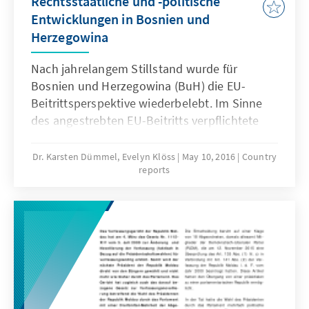
Rechtsstaatliche und -politische
Entwicklungen in Bosnien und
Herzegowina
Nach jahrelangem Stillstand wurde für
Bosnien und Herzegowina (BuH) die EU-
Beitrittsperspektive wiederbelebt. Im Sinne
des angestrebten EU-Beitritts verpflichtete
sich die BuH-Regierung schriftlich zur
Durchführung grundlegender Reformen,
Dr. Karsten Dümmel, Evelyn Klöss
May 10, 2016
Country
reports
einschließlich im Justizbereich. Im Gegenzug
konnte das EU-Stabilisierungs- und
Assoziierungs-abkommen im Juni 2015 in
Kraft treten.