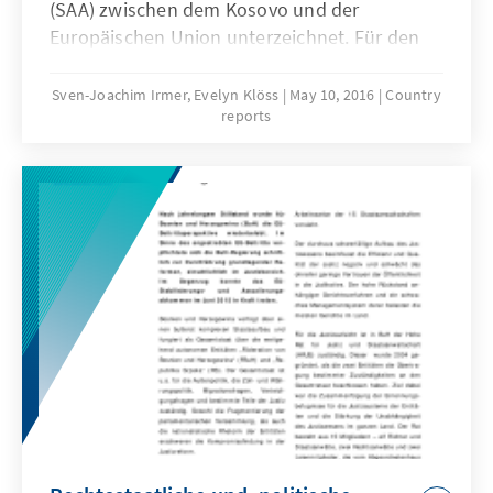
(SAA) zwischen dem Kosovo und der
Europäischen Union unterzeichnet. Für den
Kosovo bedeutet das nicht nur der Start des
EU-Integrationsprozesses, sondern auch die
Sven-Joachim Irmer, Evelyn Klöss
May 10, 2016
Country
reports
Notwendigkeit tiefgreifender Reformen im
Bereich der Rechtsstaatlichkeit.