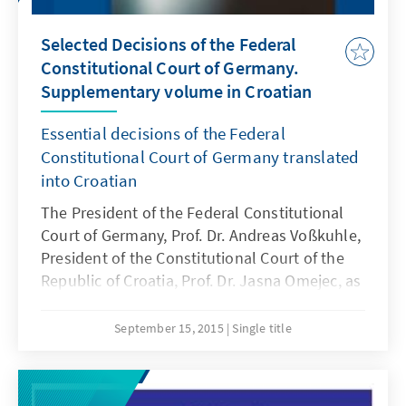
Selected Decisions of the Federal
Constitutional Court of Germany.
Supplementary volume in Croatian
Essential decisions of the Federal
Constitutional Court of Germany translated
into Croatian
The President of the Federal Constitutional
Court of Germany, Prof. Dr. Andreas Voßkuhle,
President of the Constitutional Court of the
Republic of Croatia, Prof. Dr. Jasna Omejec, as
well as the Director of the Rule of Law
Program South-East Europe, Thorsten
September 15, 2015
Single title
Geissler, have written a foreword for the new
volume of decisions.