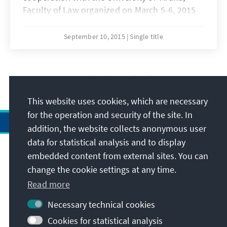
Faculty of Law organized on March 5-6, 2015
in Tirana (Albania) the International Scientific
Symposium dedicated to "Criminal Justice
September 10, 2015
Single title
System and the Social Welfare". All
contributions, speeches and scientific
presentations, were gathered in a valuable
7
/14
publication available here for access and
download.
This website uses cookies, which are necessary
for the operation and security of the site. In
addition, the website collects anonymous user
data for statistical analysis and to display
Address
embedded content from external sites. You can
change the cookie settings at any time.
Contact
Read more
Necessary technical cookies
Visit also
Cookies for statistical analysis