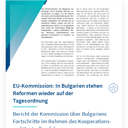
von den Bürgern gewählt und nicht mehr wie
bisher durch das Parlament. Das Gericht hat
zugleich auch das darauf bezogene Gesetz zur
Verfassungsnovellierung betreffend die Wahl
des Präsidenten der Republik Moldau durch
das Parlament mit einer Dreifünftel-Mehrheit
der Abgeordneten für verfassungswidrig
erklärt.
EU-Kommission: In Bulgarien stehen
Reformen wieder auf der
Tagesordnung
Bericht der Kommission über Bulgariens
Fortschritte im Rahmen des Kooperations-