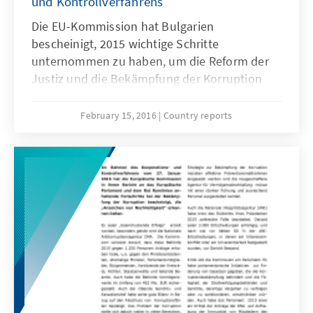
und Kontrollverfahrens
Die EU-Kommission hat Bulgarien
bescheinigt, 2015 wichtige Schritte
unternommen zu haben, um die Reform der
Justiz und die Bekämpfung der Korruption
nach einer Phase, in der die politische
Instabilität die Fortschritte zu blockieren
February 15, 2016
Country reports
schien, wieder auf die Tagesordnung zu
setzen. Im vergangenen Jahr hatte die
Kommission Bulgarien aufgefordert, „seinen
politischen Willen, Reformen herbeizuführen
und spürbare Fortschritte zu erzielen“ zu
konsolidieren.