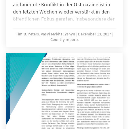
andauernde Konflikt in der Ostukraine ist in
den letzten Wochen wieder verstärkt in den
öffentlichen Fokus geraten. Insbesondere der
Machtwechsel in der sogenannten
„Volksrepublik Lugansk“ lenkte das mediale
Tim B. Peters, Vasyl Mykhailyshyn
December 13, 2017
Country reports
Interesse auf die von Moskau unterstützten
Landesteile im Osten der Ukraine.