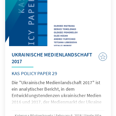
UKRAINISCHE MEDIENLANDSCHAFT
2017
KAS POLICY PAPER 29
Die "Ukrainische Medienlandschaft 2017" ist
ein analytischer Bericht, in dem
Entwicklungstendenzen ukrainischer Medien
2016 und 2017, der Medienmarkt der Ukraine
und die dazugehörigen Strukturen
beschrieben werden.Als Autoren des Berichts
Kateryna Bilotserkovets
February 6, 2018
Single title