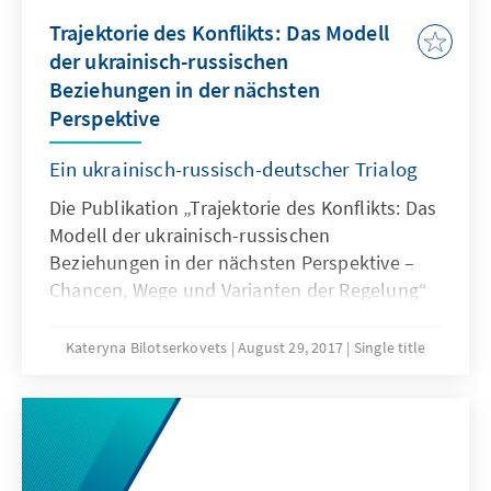
Trajektorie des Konflikts: Das Modell
der ukrainisch-russischen
Beziehungen in der nächsten
Perspektive
Ein ukrainisch-russisch-deutscher Trialog
Die Publikation „Trajektorie des Konflikts: Das
Modell der ukrainisch-russischen
Beziehungen in der nächsten Perspektive –
Chancen, Wege und Varianten der Regelung“
des Rasumkow-Zentrums (ukrainisch: Центр
Разумкова) wurde im Juni 2017 in
Kateryna Bilotserkovets
August 29, 2017
Single title
Zusammenarbeit mit dem Auslandsbüro
Ukraine der Konrad-Adenauer-Stiftung (KAS)
ausgearbeitet und während des erneuten
trilateralen Expertentreffens vorgestellt, das
vom 20.- 23. August 2017 im KAS-