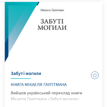
Woche Zusammenarbeit für Geschichten
finden, gibt es bald im gedruckten Heft "50
Grad - Geschichten aus der Ostukraine" zu
lesen. Eine kleine Auswahl gibt es hier online
unter www.jonamag.de/projekte/ukraine/ .
Забуті могили
КНИГА МІКАЕЛЯ ГАУПТМАНА
Вийшов український переклад книги
Мікаеля Гауптмана «Забуті могили».