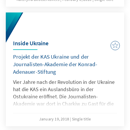
traten führende Medienexperten der Ukraine
auf, und zwar Olexij Mazuka, Serhij
Tomilenko, Olexij Pohorelow, Oles Hojan,
Andrij Jurytschko, Tetjana Lebedjewa und
Vitali Moros auf. Als Herausgeber fungierte
Prof. Valeri Iwanow, Präsident der Akademie
Inside Ukraine
der Ukrainischen Presse.
Projekt der KAS Ukraine und der
Journalisten-Akademie der Konrad-
Adenauer-Stiftung
Vier Jahre nach der Revolution in der Ukraine
hat die KAS ein Auslandsbüro in der
Ostukraine eröffnet. Die Journalisten-
Akademie war dort in Charkiw zu Gast für die
1. Deutsch-Ukrainische
Journalistenakademie. Was acht deutsche
January 19, 2018
Single title
und acht ukrainische Journalisten in einer