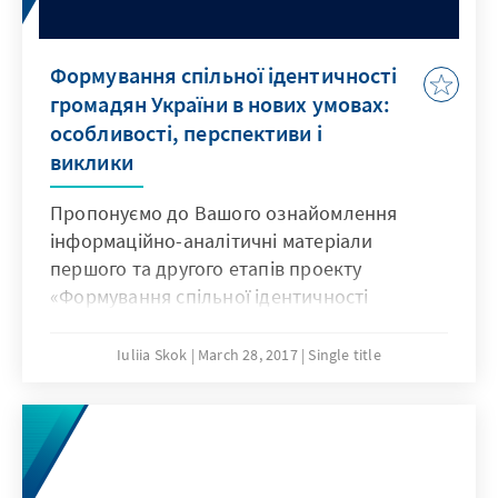
Формування спільної ідентичності
громадян України в нових умовах:
особливості, перспективи і
виклики
Пропонуємо до Вашого ознайомлення
інформаційно-аналітичні матеріали
першого та другого етапів проекту
«Формування спільної ідентичності
громадян України в нових умовах:
особливості, перспективи і виклики», що
Iuliia Skok
March 28, 2017
Single title
реалізується Центром Разумкова за
підтримки Представництва Фонду Конрада
Аденауера в Україні, програми «Matra» МЗС
Нідерландів, SIDA МЗС Швеції.