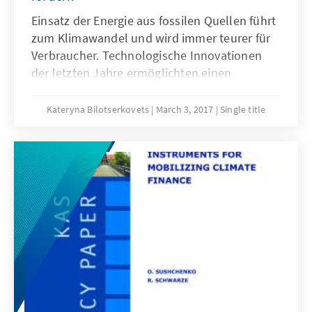
Einsatz der Energie aus fossilen Quellen führt
zum Klimawandel und wird immer teurer für
Verbraucher. Technologische Innovationen
der letzten Jahre ermöglichten einen
erfolgreichen Wettbewerb zwischen
erneuerbaren und konventionellen Energien.
Kateryna Bilotserkovets
March 3, 2017
Single title
In der Publikation geht es nicht um Vorteile
alternativer Energiequellen, sondern um
Arten deren Erschließung, die sich in den USA
und Europa bereits gut bewährt haben, für die
Ukraine aber immer noch eine neue
Erscheinung sind.