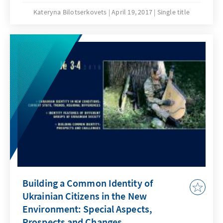
євроінтеграції. Останнім часом наша
Kateryna Bilotserkovets
April 19, 2017
Single title
робота зфокусована навколо Угоди про
асоціацію України з ЄС, яка є найбільшим
міжнародно-правовим документом за всю
історію України, містить зобов'язання щодо
життєво необхідних Україні реформ і
створює необхідну мотивацію в умовах
дефіциту внутрішньої політичної волі та
організаційної здатності до здійснення
політики в інтересах усього суспільства, а
не окремих груп.
Building a Common Identity of
Ukrainian Citizens in the New
Environment: Special Aspects,
Prospects and Changes