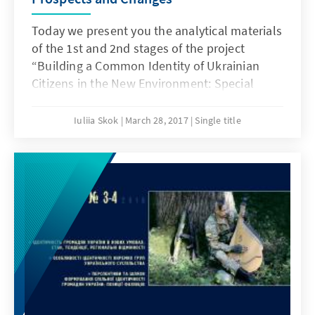
Today we present you the analytical materials
of the 1st and 2nd stages of the project
“Building a Common Identity of Ukrainian
Citizens in the New Environment: Special
Aspects, Prospects and Changes” which is
conducted by Razumkov Centre under the
Iuliia Skok
March 28, 2017
Single title
support of the Konrad Adenauer Foundation
Office in Ukraine, Matra Programme of the
Ministry of Foreign Affairs of the Netherlands,
SIDA Programme of the Ministry of Foreign
Affairs of Sweden.