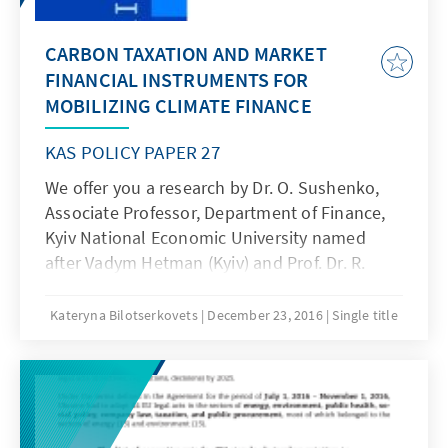
CARBON TAXATION AND MARKET
FINANCIAL INSTRUMENTS FOR
MOBILIZING CLIMATE FINANCE
KAS POLICY PAPER 27
We offer you a research by Dr. O. Sushenko,
Associate Professor, Department of Finance,
Kyiv National Economic University named
after Vadym Hetman (Kyiv) and Prof. Dr. R.
Schwarze, Professor, Chair in International
Enviromental Economics, European University
Kateryna Bilotserkovets
December 23, 2016
Single title
Viadrina (Frankfurt, Oder, Germany).