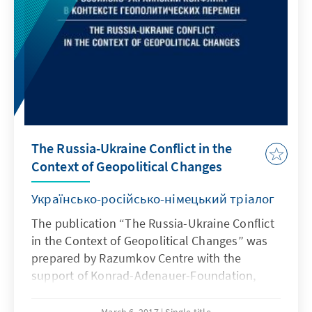
der Berichterstattung der politischen Parteien
über deren Finanzwesen sowie die
Funktionen der Kontrollbehörden und Bürger
zur Ausübung der Kontrolle über die
Parteikassen.
The Russia-Ukraine Conflict in the
Context of Geopolitical Changes
Українсько-російсько-німецький тріалог
The publication “The Russia-Ukraine Conflict
in the Context of Geopolitical Changes” was
prepared by Razumkov Centre with the
support of Konrad-Adenauer-Foundation,
Ukraine Office .