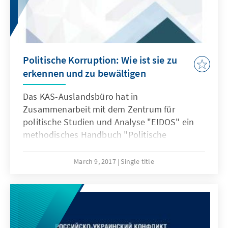
Politische Korruption: Wie ist sie zu
erkennen und zu bewältigen
Das KAS-Auslandsbüro hat in
Zusammenarbeit mit dem Zentrum für
politische Studien und Analyse "EIDOS" ein
methodisches Handbuch "Politische
Korruption: Wie ist sie zu erkennen und zu
bewältigen" herausgegeben. Die Publikation
March 9, 2017
Single title
geht auf das Wesen der politischen
Korruption ein, beschreibt internationale
Erfahrungen in der Bekämpfung ihrer Gründe,
den Mechanismus der öffentlichen
Finanzierung der Parteien und den Prozess