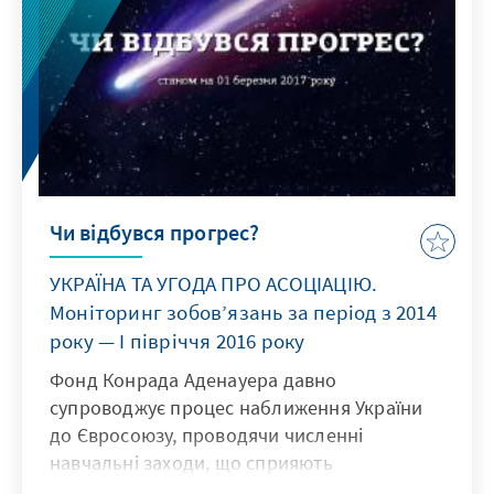
Чи відбувся прогрес?
УКРАЇНА ТА УГОДА ПРО АСОЦІАЦІЮ.
Моніторинг зобов’язань за період з 2014
року — І півріччя 2016 року
Фонд Конрада Аденауера давно
супроводжує процес наближення України
до Євросоюзу, проводячи численні
навчальні заходи, що сприяють
формуванню громадської думки на користь