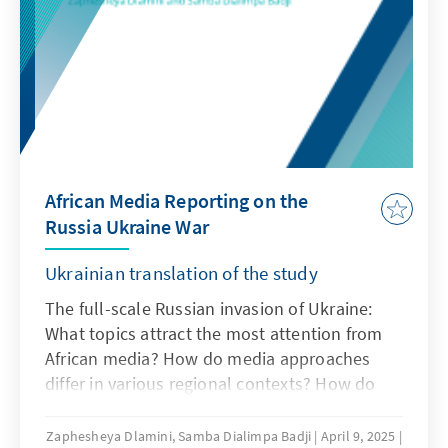
минуло ще понад чотири роки до мирної
революції в НДР, яка була б неможливою
без змін в інших країнах Східної Європи.
Поразка чи визволення — два ключові
поняття в німецькій культурі пам’яті про
завершення війни — й досі відіграють
важливу роль і в інших країнах, а також
залишаються об'єктом зловживань і
African Media Reporting on the
маніпуляцій, зокрема з боку росії. Саме
Russia Ukraine War
тому ми вперше публікуємо оригінальний
текст важливої промови тодішнього
Ukrainian translation of the study
Федерального президента в українському
перекладі.
The full-scale Russian invasion of Ukraine:
What topics attract the most attention from
African media? How do media approaches
differ in various regional contexts? How do
economic interests, foreign policy orientation,
and regional priorities influence the
Zaphesheya Dlamini, Samba Dialimpa Badji
April 9, 2025