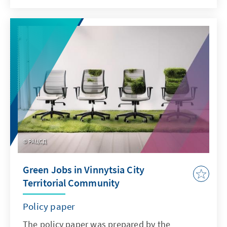
Ukraine into the European internal market
and promote its own production of military
technologies. However, it is crucial to
minimize political challenges to enable
necessary investments and not to lose the
raw material reserves to Russia.
РАЦСД
Green Jobs in Vinnytsia City
Territorial Community
Policy paper
The policy paper was prepared by the