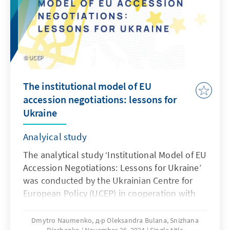
UCEP
The institutional model of EU
accession negotiations: lessons for
Ukraine
Analyical study
The analytical study ‘Institutional Model of EU
Accession Negotiations: Lessons for Ukraine’
was conducted by the Ukrainian Centre for
European Policy (UCEP) in cooperation with
the Centre of Policy and Legal Reform (CPLR)
with the support of the Konrad Adenauer
Dmytro Naumenko, д-р Oleksandra Bulana, Snizhana