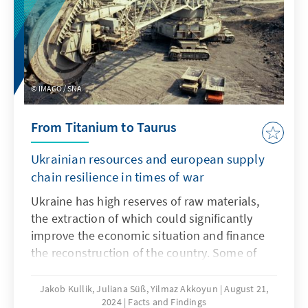
зростання цін, нестача електричної енергії
чи корупція) залишаються ключовими
факторами, що гальмують
обороноздатність, економічне відновлення
і післявоєнну відбудову України.
IMAGO / SNA
From Titanium to Taurus
Ukrainian resources and european supply
chain resilience in times of war
Ukraine has high reserves of raw materials,
the extraction of which could significantly
improve the economic situation and finance
the reconstruction of the country. Some of
these raw materials are essential for the
production of weapon systems. Increased
Jakob Kullik, Juliana Süß, Yilmaz Akkoyun
August 21,
2024
Facts and Findings
cooperation with the EU could integrate