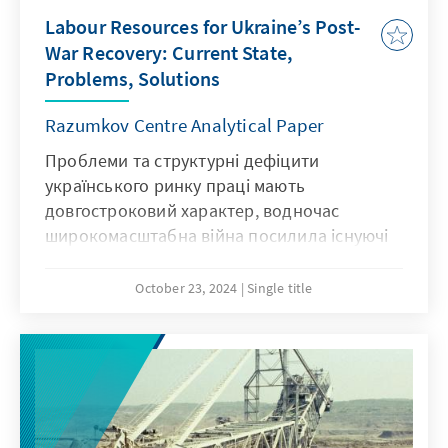
Labour Resources for Ukraine’s Post-
War Recovery: Current State,
Problems, Solutions
Razumkov Centre Analytical Paper
Проблеми та структурні дефіцити
українського ринку праці мають
довгостроковий характер, водночас
широкомасштабна війна посилила існуючі
диспропорції, змінила умови та принципи,
за якими функціонував ринок праці,
October 23, 2024
Single title
перевівши його в більш невизначену та
небезпечну фазу. Попри поступову
адаптацію українського ринку праці до
умов війни протягом 2023-2024 рр., саме
дефіцит кваліфікованих кадрів та
складність найму персоналу (а не