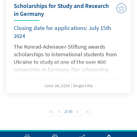
Scholarships for Study and Research
in Germany
Closing date for applications: July 15th
2024
The Konrad-Adenauer-Stiftung awards
scholarships to international students from
Ukraine to study at one of the over 400
universities in Germany. Our scholarship
program aims at international students and
graduates who have acquired a university
June 24, 2024
Single title
degree and who intend to complete
postgraduate or master studies, doctoral
studies or a research fellowship of at least
2
/36
four semesters at a university in Germany.