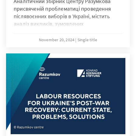
Аналітичний збірник Центру Разумкова
присвяченій проблематиці проведення
післявоєнних виборів в Україні, містить
аналіз викликів, зумовлених
повномасштабною війною і пропозицій
щодо їх подолання, висновки експертів
November 20, 2024
Single title
Центру Разумкова та залучених до проєкту
провідних українських фахівців з
конституційного права, а також оцінку
результатів соціологічних досліджень,
проведених Центром Разумкова, як на рівні
експертів, так і громадян Україні
Razumkov centre