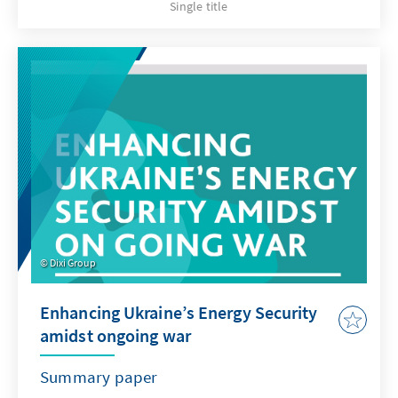
Single title
interpretation of Russia's armed aggression
against Ukraine?
Dixi Group
Enhancing Ukraine’s Energy Security
amidst ongoing war
Summary paper