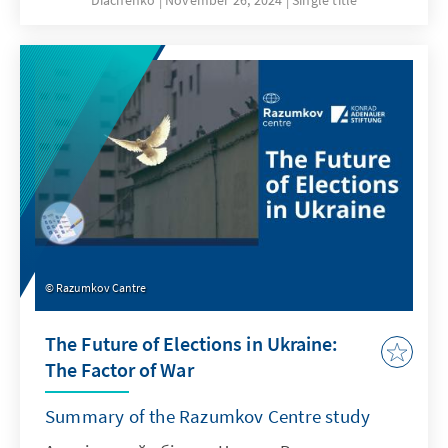
Diachenko
November 26, 2024
Single title
Stiftung in Ukraine. After studying the
experiences of former and current EU
accession negotiators, the authors offer their
vision of how to build an optimal institutional
structure for successful negotiations with the
EU, with a particular focus on public
administration reform.
Razumkov Cantre
The Future of Elections in Ukraine:
The Factor of War
Summary of the Razumkov Centre study