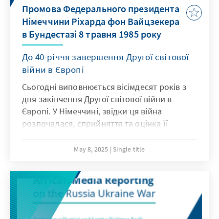
Промова Федерального президента
Німеччини Ріхарда фон Вайцзекера
в Бундестазі 8 травня 1985 року
До 40-річчя завершення Другої світової
війни в Європі
Сьогодні виповнюється вісімдесят років з
дня закінчення Другої світової війни в
Європі. У Німеччині, звідки ця війна
розпочалася, сприйняття та оцінка її
завершення постійно змінювалися
протягом цих 80 років. Важливою віхою в
May 8, 2025
Single title
цьому розвитку стала - рівно на півдорозі
цих 80 років - промова тодішнього
Федерального президента Ріхарда фон
Вайцзеккера з нагоди сорокової річниці
закінчення війни 8 травня 1985 р. Відтоді