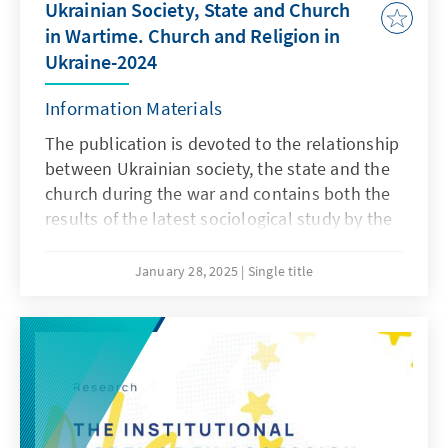
Ukrainian Society, State and Church
in Wartime. Church and Religion in
Ukraine-2024
Information Materials
The publication is devoted to the relationship
between Ukrainian society, the state and the
church during the war and contains both the
results of the latest sociological study by the
Razumkov Centre on «Religion and the
Church in Ukrainian Society» and an analysis
January 28, 2025
Single title
of trends in church and religious life in
Ukraine over almost a quarter of a century.
The materials were prepared within the
framework of a project supported by the
Konrad Adenauer Foundation in Ukraine since
2000