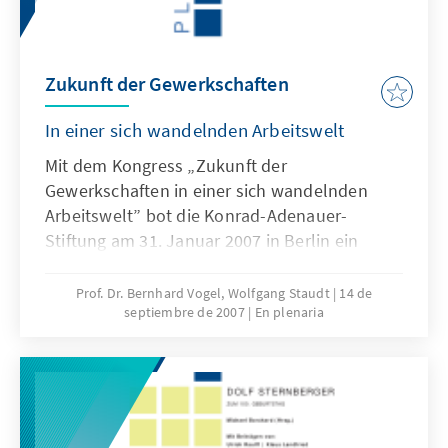
Zukunft der Gewerkschaften
In einer sich wandelnden Arbeitswelt
Mit dem Kongress „Zukunft der
Gewerkschaften in einer sich wandelnden
Arbeitswelt” bot die Konrad-Adenauer-
Stiftung am 31. Januar 2007 in Berlin ein
Forum des kritischen Dialogs zwischen
Arbeitergeber- und Arbeitnehmervertretern,
Prof. Dr. Bernhard Vogel, Wolfgang Staudt
14 de
septiembre de 2007
En plenaria
mit Wissenschaft und Politik. In
Streitgesprächen und Dialogen zu Themen
wie „Gewerkschaften und Reformen in
Deutschland“, „Behindert Mitbestimmung
Innovationen?“, „Zukunft der
Tarifautonomie“, „Passen Gewerkschaften in