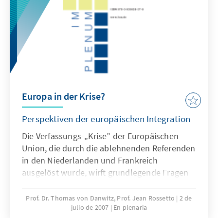
Podiumsdiskussion.
Europa in der Krise?
Perspektiven der europäischen Integration
Die Verfassungs-„Krise” der Europäischen
Union, die durch die ablehnenden Referenden
in den Niederlanden und Frankreich
ausgelöst wurde, wirft grundlegende Fragen
einer Reorientierung der
Integrationsentwicklung auf. Ihre
Prof. Dr. Thomas von Danwitz, Prof. Jean Rossetto
2 de
julio de 2007
En plenaria
Beantwortung ist Voraussetzung für jede