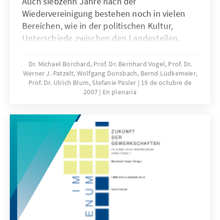
Auch siebzehn Jahre nach der
Wiedervereinigung bestehen noch in vielen
Bereichen, wie in der politischen Kultur,
Unterschiede zwischen den Landesteilen.
Nach vierzig Jahren der zwangsweisen
Trennung müssen sich die Menschen erst
Dr. Michael Borchard, Prof. Dr. Bernhard Vogel, Prof. Dr.
Werner J. Patzelt, Wolfgang Donsbach, Bernd Lüdkemeier,
wieder kennenlernen und miteinander ins
Prof. Dr. Ulrich Blum, Stefanie Pasler
19 de octubre de
Gespräch kommen. Der Gesprächskreis "Neue
2007
En plenaria
Länder" der Konrad-Adenauer-Stiftung hat
sich auf einer Tagung mit den Fragen der
inneren Einheit beschäftigt. Diese Publikation
dokumentiert ihre Ergebnisse.