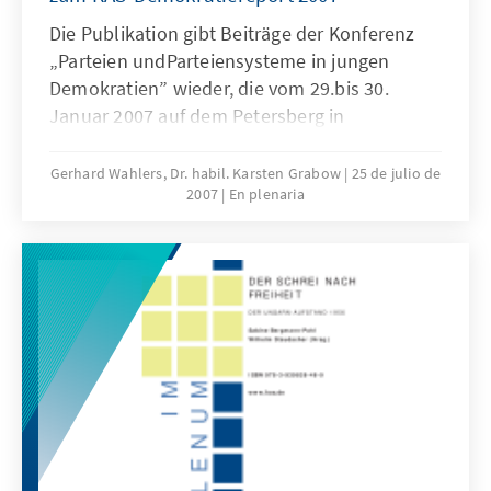
Die Publikation gibt Beiträge der Konferenz
„Parteien undParteiensysteme in jungen
Demokratien” wieder, die vom 29.bis 30.
Januar 2007 auf dem Petersberg in
Königswinter bei Bonn stattfand. Die
Veranstaltung diente der Vorbereitung des
Gerhard Wahlers, Dr. habil. Karsten Grabow
25 de julio de
2007
En plenaria
Demokratiereports 2007 der Konrad-
Adenauer-Stiftung. Weitere Einzelheiten im
Vorwort.