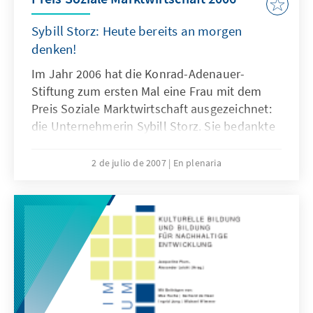
Sybill Storz: Heute bereits an morgen
denken!
Im Jahr 2006 hat die Konrad-Adenauer-
Stiftung zum ersten Mal eine Frau mit dem
Preis Soziale Marktwirtschaft ausgezeichnet:
die Unternehmerin Sybill Storz. Sie bedankte
sich mit einem eindrucksvollen Vortrag über
die soziale Verantwortung
2 de julio de 2007
En plenaria
unternehmerischen Handelns in einem
globalen Wirtschaftsraum – getreu der Vision
ihres Familienunternehmens: Heute bereits
an morgen denken! Diese Broschüre gibt die
Reden in redaktionell leicht überarbeiteter
Form wieder.