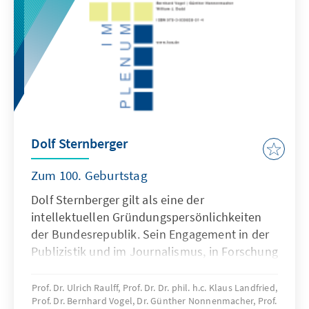
eine globalisierte Welt?“ oder „Die
Gewerkschaften der Zukunft“ wurde die
Situation der Gewerkschaften einer kritischen
Bestandsaufnahme unterzogen und
Zukunftsfelder einer aktiven inhaltlichen wie
organisatorischen Gewerkschaftspolitik
eruiert. Dafür waren führende Vertreter des
Deutschen Gewerkschaftsbundes, des
Dolf Sternberger
europäischen Dachverbandes der
Gewerkschaften und von
Zum 100. Geburtstag
Einzelgewerkschaften aus dem In- und
Dolf Sternberger gilt als eine der
Ausland sowie Repräsentanten der deutschen
intellektuellen Gründungspersönlichkeiten
und europäischen Unternehmerschaft
der Bundesrepublik. Sein Engagement in der
eingeladen. Der vorliegende Band
Publizistik und im Journalismus, in Forschung
dokumentiert herausragende
und Lehre ist über seinen Tod hinaus prägend
Programmschwerpunkte und fasst die
für die Politische Wissenschaft und den
inhaltlichen Kernaussagen aller Themenforen
Prof. Dr. Ulrich Raulff, Prof. Dr. Dr. phil. h.c. Klaus Landfried,
Prof. Dr. Bernhard Vogel, Dr. Günther Nonnenmacher, Prof.
öffentlichen Diskurs in Deutschland. Man
des Kongresses zusammen und gibt damit