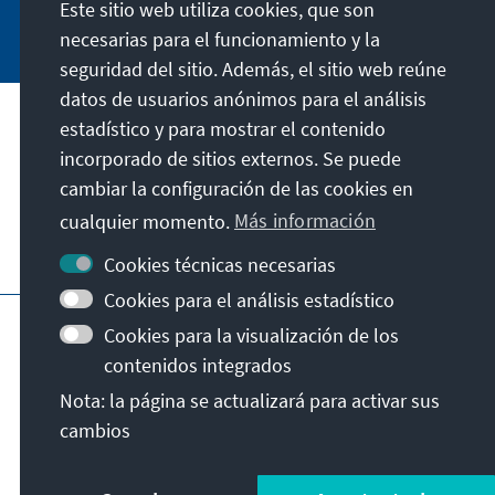
Este sitio web utiliza cookies, que son
Jetzt abonnieren
necesarias para el funcionamiento y la
seguridad del sitio. Además, el sitio web reúne
datos de usuarios anónimos para el análisis
estadístico y para mostrar el contenido
Nuestra misión
incorporado de sitios externos. Se puede
cambiar la configuración de las cookies en
Contacto
cualquier momento.
Más información
Otras ofertas de la fundación
Cookies técnicas necesarias
Cookies para el análisis estadístico
Pie de imprenta
Protección de datos
Cookies para la visualización de los
Condiciones de uso
contenidos integrados
Declaración sobre accesibilidad
Nota: la página se actualizará para activar sus
Barriere melden
Mapa del sitio
cambios
© Konrad-Adenauer-Stiftung e.V. 2026