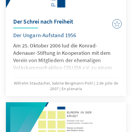
Der Schrei nach Freiheit
Der Ungarn-Aufstand 1956
Am 25. Oktober 2006 lud die Konrad-
Adenauer-Stiftung in Kooperation mit dem
Verein von Mitgliedern der ehemaligen
Volkskammerfraktion CDU/DA e.V. zu einem
Rückblick aus Anlass des 50jährigen
Jubiläums des Ungarn-Aufstands von 1956.
Wilhelm Staudacher, Sabine Bergmann-Pohl
2 de julio de
2007
En plenaria
Im Mittelpunkt dieses Forums standen die
Bedeutung des Volksaufstands für die
friedliche Revolution 1989 in Ungarn und
dessen Auswirkungen auf die DDR. Dieser
Band dokumentiert die Vorträge des Abends
und Auszüge aus der anschließenden