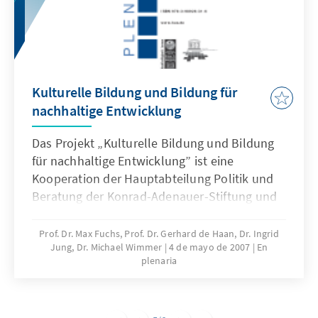
Kulturelle Bildung und Bildung für
nachhaltige Entwicklung
Das Projekt „Kulturelle Bildung und Bildung
für nachhaltige Entwicklung” ist eine
Kooperation der Hauptabteilung Politik und
Beratung der Konrad-Adenauer-Stiftung und
der Deutschen UNESCO-Kommission. Die
Publikation gibt die Ergebnisse der
Prof. Dr. Max Fuchs, Prof. Dr. Gerhard de Haan, Dr. Ingrid
Jung, Dr. Michael Wimmer
4 de mayo de 2007
En
Fachkonferenz vom 22. Juni 2006 in Berlin
plenaria
wieder.