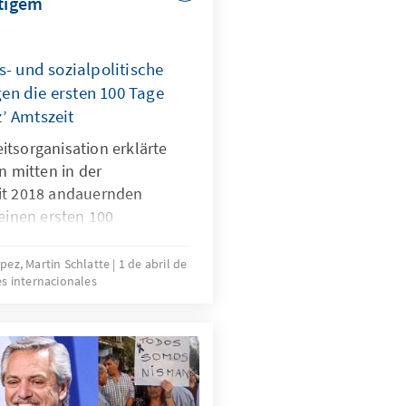
itigem
s- und sozialpolitische
n die ersten 100 Tage
’ Amtszeit
itsorganisation erklärte
n mitten in der
eit 2018 andauernden
seinen ersten 100
 amtierende Präsident
 de Todos), ein Peronist
pez, Martin Schlatte
1 de abril de
s internacionales
er nicht nur den
ialen Herausforderungen,
fektiven
 Gesundheitspolitik
s- und Sterberate so gering
 die wirtschaftlichen