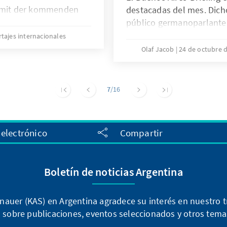
h mit der kommenden
destacadas del mes. Dich
stimmen. Dies wird
público germanoparlante
dass sich die Regierung
tajes internacionales
es politischen
Olaf Jacob
24 de octubre 
dings wird erst, wenn
t vorstellt, Klarheit
ung des neugewählten
7
/16
 electrónico
Compartir
Boletín de noticias Argentina
auer (KAS) en Argentina agradece su interés en nuestro tr
sobre publicaciones, eventos seleccionados y otros temas