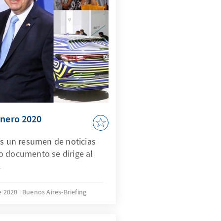
nternationalen Vergleich
erbei frühzeitig.
Enero 2020
es un resumen de noticias
o documento se dirige al
.
de 2020
Buenos Aires-Briefing