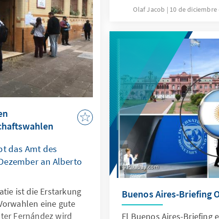
Olaf Jacob
10 de diciembre
en
chaftswahlen
bt das Amt des
Dezember an Alberto
Pixabay.com
tie ist die Erstarkung
Buenos Aires-Briefing 
Vorwahlen eine gute
ter Fernández wird
El Buenos Aires-Briefing 