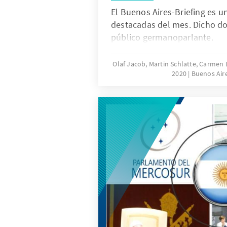
El Buenos Aires-Briefing es u
destacadas del mes. Dicho do
público germanoparlante.
Olaf Jacob, Martin Schlatte, Carme
2020
Buenos Aire