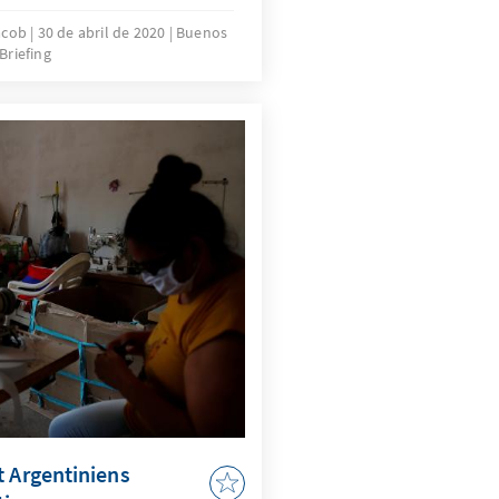
acob
30 de abril de 2020
Buenos
Briefing
t Argentiniens