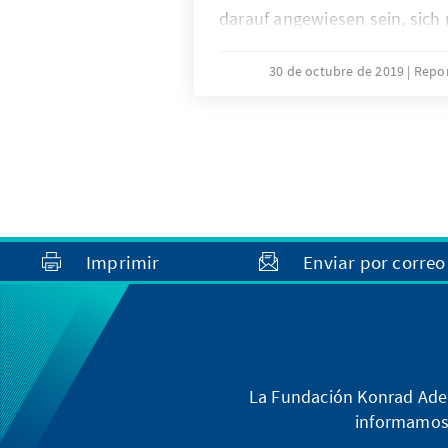
darauf angewiesen sein, sic
Opposition im Kongress abzu
voraussichtlich dazu führen, 
30 de octubre de 2019
Repor
Fernández eher in der Mitte d
Spektrums positioniert. Aller
Alberto Fernández sein Kabinet
über die politische Ausricht
Präsidenten herrschen.
Imprimir
Enviar por correo
La Fundación Konrad Aden
informamos 