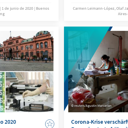
1 de junio de 2020
Buenos
Carmen Leimann-López, Olaf J
ing
Aires-
reuters/Agustin Marcarian
zo 2020
Corona-Krise verschärf