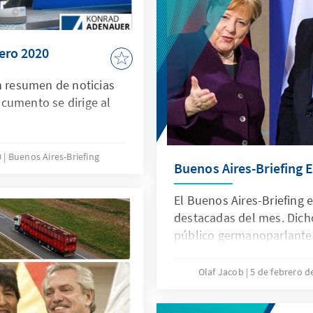
Folgen abzumildern. Im i
handelt seine Regierung hi
ero 2020
n resumen de noticias
cumento se dirige al
0
Buenos Aires-Briefing
Buenos Aires-Briefing 
El Buenos Aires-Briefing 
destacadas del mes. Dich
público germanoparlante
Olaf Jacob
5 de febrero 