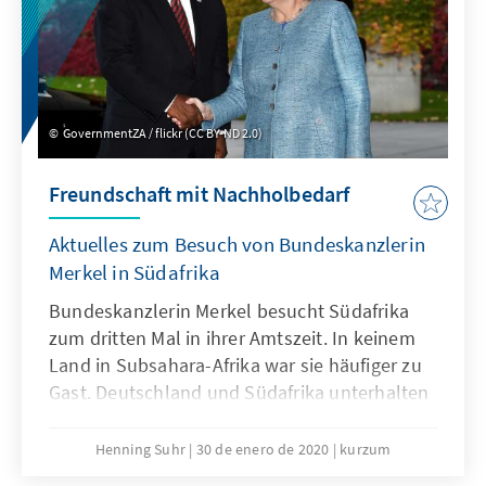
GovernmentZA / flickr (CC BY-ND 2.0)
Freundschaft mit Nachholbedarf
Aktuelles zum Besuch von Bundeskanzlerin
Merkel in Südafrika
Bundeskanzlerin Merkel besucht Südafrika
zum dritten Mal in ihrer Amtszeit. In keinem
Land in Subsahara-Afrika war sie häufiger zu
Gast. Deutschland und Südafrika unterhalten
gute, partnerschaftliche Beziehungen, die seit
längerem an Dynamik verloren haben. Seit
Henning Suhr
30 de enero de 2020
kurzum
2018 besteht mit Präsident Ramaphosa das