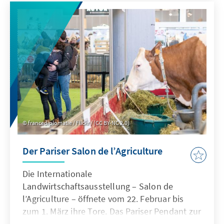
Um einen substantiellen Beitrag zum von den
Vereinten Nationen geführten
Friedensprozess zu leisten, muss IRINI jedoch
mit weiteren politischen Maßnahmen ergänzt
werden.
francediplomatie / Flickr / (CC BY-NC 2.0)
Der Pariser Salon de l’Agriculture
Die Internationale
Landwirtschaftsausstellung – Salon de
l’Agriculture – öffnete vom 22. Februar bis
zum 1. März ihre Tore. Das Pariser Pendant zur
Berliner „Grünen Woche“ ist ein Schaufenster