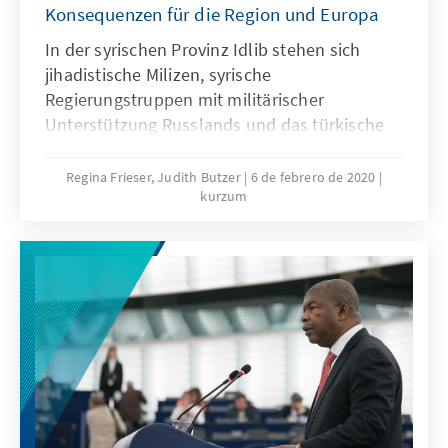
Konsequenzen für die Region und Europa
In der syrischen Provinz Idlib stehen sich
jihadistische Milizen, syrische
Regierungstruppen mit militärischer
Unterstützung Russlands und das türkische
Militär gegenüber. Zwischen die Fronten
geraten rund drei Millionen Menschen,
Regina Frieser, Judith Butzer
6 de febrero de 2020
kurzum
darunter 1,5 Millionen Binnenflüchtlinge aus
anderen Regionen Syriens. Die blutigen
Kämpfe um die Vorherrschaft in der Region
wurden seit Dezember 2019 nochmals
deutlich intensiver; allein in der zweiten
Januarwoche 2020 soll es zu rund 4.000 Luft­
angriffen rund um die Städte Idlib und Aleppo
gekommen sein. Viele Menschen flüchten
weiter in den Norden, wo sie ohne Zugang zu
grundlegender Versorgung zwischen Front