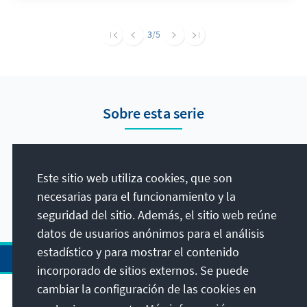
Potenzial zur Wiederbelebung der bilateralen
Kontakte. Dies ist wünschenswert, denn trotz
3
/5
des außenpolitischen Bedeutungsverlusts
bleibt Südafrika unerlässlicher Faktor für
Stabilität und Prosperität in Afrika.
Sobre esta serie
Conciso, reducido a lo esencial, pero siempre de
gran actualidad. En la serie "en breve", nuestros
Este sitio web utiliza cookies, que son
expertos resumen un tema o problema en un
necesarias para el funcionamiento y la
máximo de dos páginas.
seguridad del sitio. Además, el sitio web reúne
datos de usuarios anónimos para el análisis
estadístico y para mostrar el contenido
incorporado de sitios externos. Se puede
cambiar la configuración de las cookies en