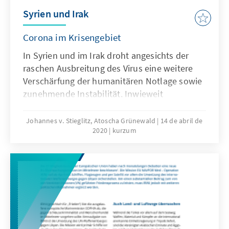
Syrien und Irak
Corona im Krisengebiet
In Syrien und im Irak droht angesichts der
raschen Ausbreitung des Virus eine weitere
Verschärfung der humanitären Notlage sowie
zunehmende Instabilität. Inwieweit
Einreisestopps und Ausgangssperren Abhilfe
schaffen können, bleibt abzuwarten.
Johannes v. Stieglitz, Atoscha Grünewald
14 de abril de
2020
kurzum