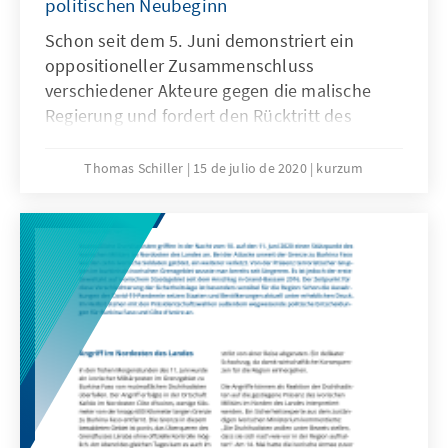
politischen Neubeginn
Schon seit dem 5. Juni demonstriert ein
oppositioneller Zusammenschluss
verschiedener Akteure gegen die malische
Regierung und fordert den Rücktritt des
Staatspräsidenten Ibrahim Boubacar Keita
und einen politischen Neubeginn im
Thomas Schiller
15 de julio de 2020
kurzum
Krisenland Mali. Der zentrale Auslöser der
Proteste waren die jüngsten Parlaments­
wahlen im April, deren Ergebnisse als
hochgradig manipuliert wahrgenommen
wurden. Die Unzufriedenheit mit der
Regierung wächst allerdings bereits seit
Jahren.