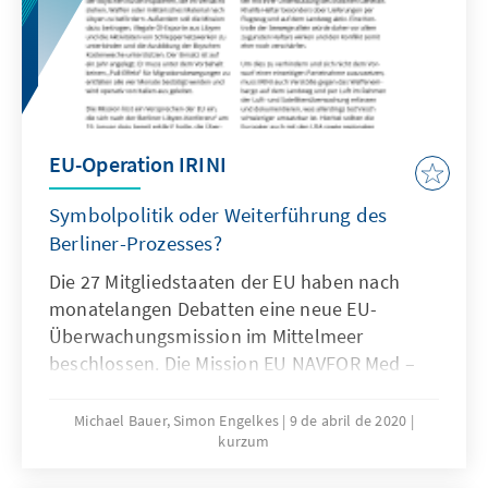
EU-Operation IRINI
Symbolpolitik oder Weiterführung des
Berliner-Prozesses?
Die 27 Mitgliedstaaten der EU haben nach
monatelangen Debatten eine neue EU-
Überwachungsmission im Mittelmeer
beschlossen. Die Mission EU NAVFOR Med –
Operation IRINI soll ab April mit Schiffen,
Flugzeugen und per Satellit vor allem die
Michael Bauer, Simon Engelkes
9 de abril de 2020
kurzum
Umsetzung des internationalen
Waffenembargos gegen Libyen sicherstellen.