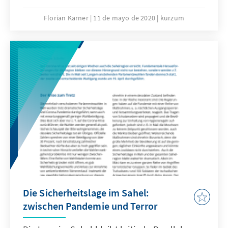
Menschenrechtsgerichtshof zurück. Die
Erklärung ermöglichte bis dato Individuen
Florian Karner
11 de mayo de 2020
kurzum
und Nichtregierungsorganisationen den
Zugang zum Gerichtshof in Form einer
Individualbeschwerde. Die beiden
westafrikanischen Staaten beschneiden damit
wertvolle Rechte ihrer Bürger und schwächen
sowohl ihr nationales als auch das
gesamtafrikanische Menschenrechtssystem.
Die Sicherheitslage im Sahel:
zwischen Pandemie und Terror