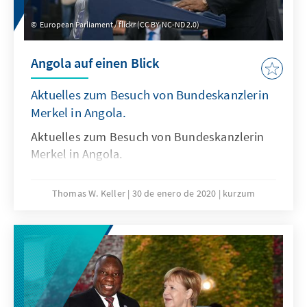
und türkischen Grenzanlagen eingepfercht
sind. Eine weitere Verschärfung der
European Parliament / flickr (CC BY-NC-ND 2.0)
humanitären Katastrophe erscheint derzeit
unausweichlich.
Angola auf einen Blick
Aktuelles zum Besuch von Bundeskanzlerin
Merkel in Angola.
Aktuelles zum Besuch von Bundeskanzlerin
Merkel in Angola.
Thomas W. Keller
30 de enero de 2020
kurzum