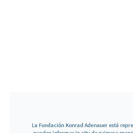
La Fundación Konrad Adenauer está repres
pueden informar in situ de primera mano 