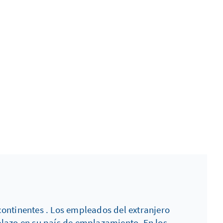
ontinentes . Los empleados del extranjero
plazo en su país de emplazamiento. En los