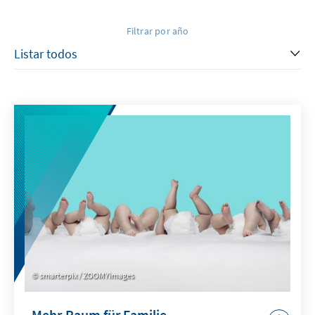
Filtrar por año
smarterpix / ZOOMYimages
Mehr Raum für Familie