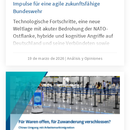
Impulse für eine agile zukunftsfähige
Bundeswehr
Technologische Fortschritte, eine neue
Weltlage mit akuter Bedrohung der NATO-
Ostflanke, hybride und kognitive Angriffe auf
Deutschland und seine Verbündeten sowie
veränderte Kommunikationsbedingungen
stellen die Bundeswehr vor neue
19 de marzo de 2026
Análisis y Opiniones
Herausforderungen. Künstliche Intelligenz ist
aber nicht nur Treiber bei diesen
Entwicklungen, sondern zugleich eine
Antwort. Dafür bedarf es einer KI-Strategie,
die wesentliche Herausforderungen gezielt
adressiert und die Möglichkeiten von KI nach
ethischen Richtlinien aktiv nutzt, um effizient
abschrecken zu können.