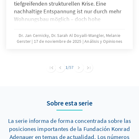
tiefgreifenden strukturellen Krise. Eine
nachhaltige Entspannung ist nur durch mehr
Wohnungsbau möglich – doch hohe
Baukosten und komplexe regulatorische
Vorgaben bremsen die Bautätigkeit erheblich.
Dr. Jan Cernicky, Dr. Sarah Al Doyaili-Wangler, Melanie
Gerster
17 de noviembre de 2025
Análisis y Opiniones
Zur Lösung des Problems bedarf es einer
dringenden Reduktion regulatorischer
Komplexität.
1
/57
Sobre esta serie
La serie informa de forma concentrada sobre las
posiciones importantes de la Fundación Konrad
Adenauer en temas de actualidad. Los números