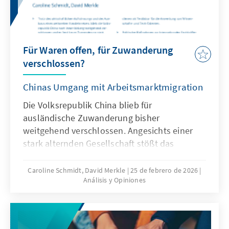
Für Waren offen, für Zuwanderung
verschlossen?
Chinas Umgang mit Arbeitsmarktmigration
Die Volksrepublik China blieb für
ausländische Zuwanderung bisher
weitgehend verschlossen. Angesichts einer
stark alternden Gesellschaft stößt das
Wirtschaftsmodell Chinas zunehmend an
seine Grenzen, was die gezielte Anwerbung
Caroline Schmidt, David Merkle
25 de febrero de 2026
Análisis y Opiniones
ausländischer Fach- und Arbeitskräfte auf
absehbare Zeit erfordern könnte. Für
Deutschland und Europa könnte mit China ein
neuer Wettbewerber im globalen Wettbewerb