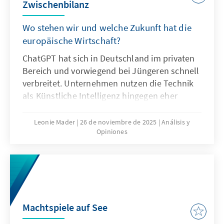
Zwischenbilanz
Wo stehen wir und welche Zukunft hat die
europäische Wirtschaft?
ChatGPT hat sich in Deutschland im privaten
Bereich und vorwiegend bei Jüngeren schnell
verbreitet. Unternehmen nutzen die Technik
als Künstliche Intelligenz hingegen eher
zögerlich und explorativ. Ausschlaggebend
hierfür sind nicht nur technische
Leonie Mader
26 de noviembre de 2025
Análisis y
Opiniones
Eigenschaften von ChatGPT, sondern auch
Produkteigenschaften wie die Transparenz
oder die Spezifikation. Für Europa geht es
deshalb nicht darum, ChatGPT mit
Verzögerung nachzubauen. Vielmehr gilt es
eigene Modelle zu entwickeln oder
Machtspiele auf See
außereuropäische so anzupassen, dass sie als
Produkte besser zu den institutionalisierten