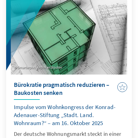
Planungsinstanz weiterentwickelt, die OECD
als Quasi-Sekretariat institutionell stärkt und
ihre Arbeitsweise stärker auf umsetzbare
Ergebnisse ausrichtet.
Smarterpix / ArchManStocker
Bürokratie pragmatisch reduzieren –
Baukosten senken
Impulse vom Wohnkongress der Konrad-
Adenauer-Stiftung „Stadt. Land.
Wohnraum?“ – am 16. Oktober 2025
Der deutsche Wohnungsmarkt steckt in einer