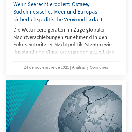
Wenn Seerecht erodiert: Ostsee,
Strukturen passen.
Südchinesisches Meer und Europas
sicherheitspolitische Verwundbarkeit
Die Weltmeere geraten im Zuge globaler
Machtverschiebungen zunehmend in den
Fokus autoritärer Machtpolitik. Staaten wie
Russland und China untergraben gezielt das
Seerecht, um maritime Räume strategisch zu
formen – eine Praxis, die als „Lawfare“
24 de noviembre de 2025
Análisis y Opiniones
bekannt ist. In der Ostsee zeigen
Sabotageakte Europas Verwundbarkeit, im
Südchinesischen Meer demonstriert China,
wie Recht zur Machtfrage wird. Beide Fälle
verdeutlichen: Wo das Seerecht unterwandert
wird, geraten Europas Sicherheit,
Handlungsfähigkeit und die regelbasierte
Ordnung ins Wanken.