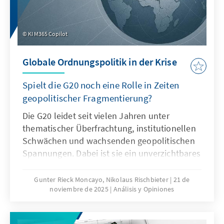
KI M365 Copilot
Globale Ordnungspolitik in der Krise
Spielt die G20 noch eine Rolle in Zeiten
geopolitischer Fragmentierung?
Die G20 leidet seit vielen Jahren unter
thematischer Überfrachtung, institutionellen
Schwächen und wachsenden geopolitischen
Spannungen. Dabei ist sie ein unverzichtbares
Format für die globale Ordnungspolitik und
muss daher ihre Legitimität und Wirksamkeit
Gunter Rieck Moncayo, Nikolaus Rischbieter
21 de
noviembre de 2025
Análisis y Opiniones
zurückgewinnen. Dies kann nur gelingen,
wenn die G20 sich auf ihr Kernmandat
konzentriert, die Troika zu einer mehrjährigen