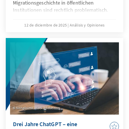
Migrationsgeschichte in öffentlichen
Institutionen sind rechtlich problematisch.
Das Grundgesetz verbietet Differenzierungen
nach Herkunft. Für Quoten zugunsten von
12 de diciembre de 2025
Análisis y Opiniones
Menschen mit Migrationsgeschichte fehlt eine
verfassungsrechtliche Grundlage. Das Papier
zeigt: Sonderregelungen für neu
eingewanderte Menschen sind nur zu Beginn
sinnvoll. Später besteht die herausfordernde
Aufgabe der Abgrenzung der Gruppe.
NongAsimo, stock.adobe.com
Drei Jahre ChatGPT – eine