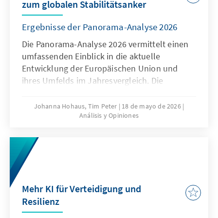
zum globalen Stabilitätsanker
Ergebnisse der Panorama-Analyse 2026
Die Panorama-Analyse 2026 vermittelt einen
umfassenden Einblick in die aktuelle
Entwicklung der Europäischen Union und
ihres Umfelds im Jahresvergleich. Die
jährliche Analyse liefert eine
multithematische Standortbestimmung in
Johanna Hohaus, Tim Peter
18 de mayo de 2026
Análisis y Opiniones
den Bereichen Innovation und
Wettbewerbsfähigkeit, Europapolitische
Ausrichtung der Mitgliedstaaten und Globales
Umfeld. Durch die Verwendung qualitativer
und quantitativer Indikatoren gibt sie
fundierte Einblicke in aktuelle Trends und
Mehr KI für Verteidigung und
Entwicklungen.
Resilienz