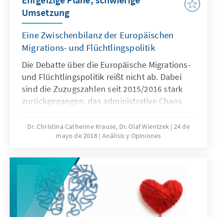
Umsetzung
Eine Zwischenbilanz der Europäischen
Migrations- und Flüchtlingspolitik
Die Debatte über die Europäische Migrations-
und Flüchtlingspolitik reißt nicht ab. Dabei
sind die Zuzugszahlen seit 2015/2016 stark
zurückgegangen, das administrative Chaos
bewältigt und die humanitäre Krise
überwunden. Wie ist die Europäische Union
Dr. Christina Catherine Krause, Dr. Olaf Wientzek
24 de
mayo de 2018
Análisis y Opiniones
drei Jahre nach dem Beginn der Migrations-
und Flüchtlingskrise aufgestellt? Wo liegen
die aktuellen und zukünftigen
Herausforderungen und ist die EU hierfür
gewappnet? Das vorliegende Papier
beschreibt den globalen Kontext, stellt die
Herausforderungen der EU dar und entwickelt