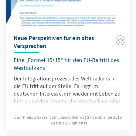
Neue Perspektiven für ein altes
Versprechen
Eine „Formel 15+15“ für den EU-Beitritt des
Westbalkans
Der Integrationsprozess des Weltbalkans in
die EU tritt auf der Stelle. Es liegt im
deutschen Interesse, ihn wieder mit Leben zu
füllen und den Staaten des Westbalkans eine
glaubwürdige Perspektive aufzuzeigen, die
auch den Bedürfnissen der EU gerecht wird.
Carl-Philipp Sassenrath, Jacob Schrot
27 de abril de 2018
Análisis y Opiniones
Dafür sollte Berlin die Formel „15+15“ nutzen:
Sie unterstreicht, was in den vergangenen 15