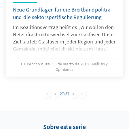
Neue Grundlagen für die Breitbandpolitik
und die sektorspezifische Regulierung
Im Koalitionsvertrag heißt es „Wir wollen den
Netzinfrastrukturwechsel zur Glasfaser. Unser
Ziel lautet: Glasfaser in jeder Region und jeder
Gemeinde, möglichst direkt bis zum Haus.“
Man kann daher sagen: Der Glasfaserausbau
ist das wichtigste Infrastrukturprojekt der
Dr. Pencho Kuzev
5 de marzo de 2018
Análisis y
Opiniones
Legislaturperiode. Die Publikation „Digitale
Infrastruktur für den Wohlstand von morgen“
widmet sich den Kernaspekten der
Breitbandpolitik. Das Analysepapier empfiehlt
27
/57
die Liberalisierung im
Telekommunikationsbereich zu vollenden
und bietet Handlungsoptionen für eine
sinnvolle Ergänzung der Breitbandpolitik in
Sobre esta serie
der kommenden Zeit.