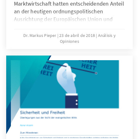
Marktwirtschaft hatten entscheidenden Anteil
an der heutigen ordnungspolitischen
Ausrichtung der Europäischen Union und
schufen so die Grundlagen für die sozialen
Errungenschaften des europäischen
Dr. Markus Pieper
23 de abril de 2018
Análisis y
Opiniones
Binnenmarktes. Einige aktuelle Vorschläge
der Europäischen Kommission für ein
„Europäisches Sozialmodell“ stehen jedoch
im Widerspruch zum durch die EU-Verträge
garantierten Subsidiaritätsprinzip. Dr. Markus
Pieper argumentiert in diesem Papier, dass die
Einhaltung des Subsidiaritätsprinzips
Grundvoraussetzung für eine funktionsfähige
Sozialpolitik ist. +++ NUR ONLINE