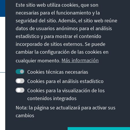
Este sitio web utiliza cookies, que son
necesarias para el funcionamiento y la
seguridad del sitio. Además, el sitio web reúne
datos de usuarios anónimos para el análisis
Dirección
estadístico y para mostrar el contenido
incorporado de sitios externos. Se puede
Contacto
cambiar la configuración de las cookies en
cualquier momento.
Más información
Visita también
Cookies técnicas necesarias
Página principal de la KAS
Pie de imprenta
Cookies para el análisis estadístico
Protección de datos
Condiciones de uso
Cookies para la visualización de los
Declaración sobre accesibilidad
contenidos integrados
Notificar barrera
Nota: la página se actualizará para activar sus
Términos y condiciones generales
cambios
© Konrad-Adenauer-Stiftung e.V. 2026