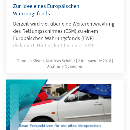
Zur Idee eines Europäischen
Währungsfonds
Derzeit wird viel über eine Weiterentwicklung
des Rettungsschirmes (ESM) zu einem
Europäischen Währungsfonds (EWF)
diskutiert. Hinter der Idee eines EWF
versammeln sich jedoch völlig
unterschiedliche Vorstellungen. Ein
Thomas Köster, Matthias Schäfer
2 de mayo de 2018
Análisis y Opiniones
Europäischer Währungsfonds sollte den
Moral-Hazard der derzeitigen Euro-Architektur
überwinden. Wichtige Reformschritte und
Kompetenzen eines möglichen EWFs
skizzieren wir in der beigefügten Publikation:
„Vom Rettungsschirm zum Währungsfonds? -
Zur Idee eines Europäischen Währungsfonds“