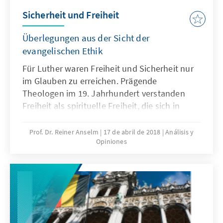
Sicherheit und Freiheit
Überlegungen aus der Sicht der
evangelischen Ethik
Für Luther waren Freiheit und Sicherheit nur
im Glauben zu erreichen. Prägende
Theologen im 19. Jahrhundert verstanden
Freiheit als spirituelle Freiheit, die sich in
vorgegebenen politischen Strukturen
verwirklichen konnte. Die Nachwirkungen
Prof. Dr. Reiner Anselm
17 de abril de 2018
Análisis y
Opiniones
zeigen sich noch heute in Bestrebungen, dem
Staat Instrumente einzuräumen, um die
öffentliche Ordnung zu garantieren oder um
soziale Ungleichheiten zum mildern. Beide
bergen freiheitsgefährdende Züge. Christliche
Entscheidungsträger müssen immer wieder
nach der Rechtfertigung von Einschränkungen