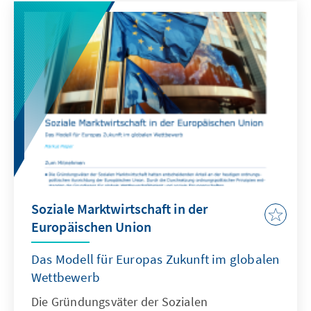
Jahren erreicht wurde, und nennt zugleich
einen Zeitraum von weiteren 15 Jahren, in
denen der Integrationsprozess abgeschlossen
sein soll. Welche Sofort- und
Langzeitmaßnahmen das erfordert, zeigt
diese Analyse.
Soziale Marktwirtschaft in der
Europäischen Union
Das Modell für Europas Zukunft im globalen
Wettbewerb
Die Gründungsväter der Sozialen