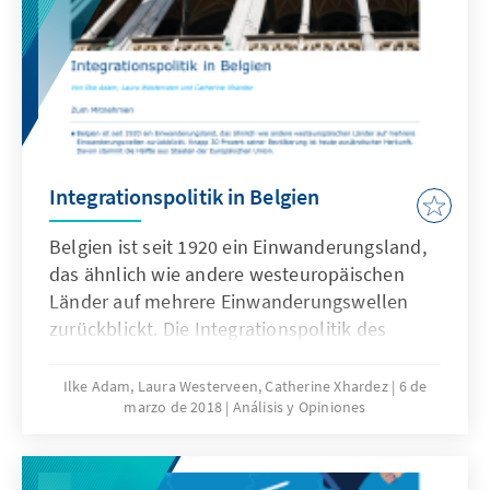
der Freiheit zugunsten von Sicherheit fragen.
+++ NUR ONLINE
Integrationspolitik in Belgien
Belgien ist seit 1920 ein Einwanderungsland,
das ähnlich wie andere westeuropäischen
Länder auf mehrere Einwanderungswellen
zurückblickt. Die Integrationspolitik des
Landes muss hingegen im Lichte seiner
besonderen föderalen Struktur betrachtet
Ilke Adam, Laura Westerveen, Catherine Xhardez
6 de
marzo de 2018
Análisis y Opiniones
werden. In Flandern, Wallonien und Brüssel
haben sich unterschiedliche
Integrationsansätze entwickelt, die erst in