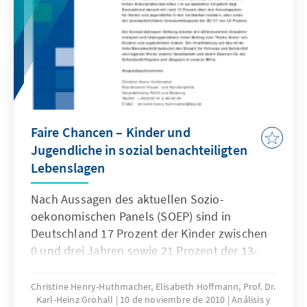
Meinungsbildung zu diesem schwierigen
Thema zu unterstützen.
Faire Chancen – Kinder und
Jugendliche in sozial benachteiligten
Lebenslagen
Nach Aussagen des aktuellen Sozio-
oekonomischen Panels (SOEP) sind in
Deutschland 17 Prozent der Kinder zwischen
0 und drei Jahren sowie 21 Prozent der 13-
bis 18-jährigen Jugendlichen von einem
hohen Armutsrisiko betroffen. Im
Christine Henry-Huthmacher, Elisabeth Hoffmann, Prof. Dr.
Karl-Heinz Grohall
10 de noviembre de 2010
Análisis y
europäischen Vergleich liegt Deutschland