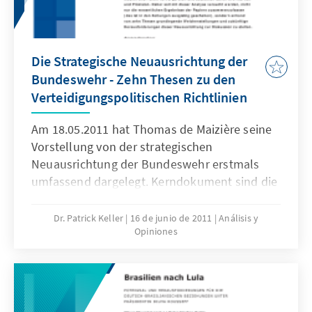
Die Strategische Neuausrichtung der
Bundeswehr - Zehn Thesen zu den
Verteidigungspolitischen Richtlinien
Am 18.05.2011 hat Thomas de Maizière seine
Vorstellung von der strategischen
Neuausrichtung der Bundeswehr erstmals
umfassend dargelegt. Kerndokument sind die
Verteidigungspolitischen Richtlinien zur
Absteckung des strategischen Rahmens
Dr. Patrick Keller
16 de junio de 2011
Análisis y
Opiniones
deutscher Sicherheitspolitik, begleitet vom
„Eckpunkte-Papier für die Neuausrichtung der
Bundeswehr“ und einer Rede des Ministers zu
den wichtigsten Prinzipien für die Umsetzung
strategischer Überlegungen in die konkrete