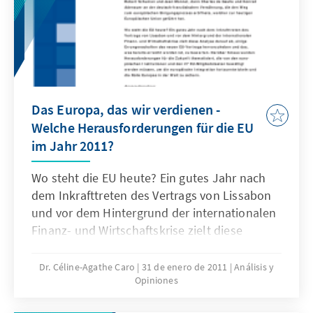
gestalten?
Das Europa, das wir verdienen -
Welche Herausforderungen für die EU
im Jahr 2011?
Wo steht die EU heute? Ein gutes Jahr nach
dem Inkrafttreten des Vertrags von Lissabon
und vor dem Hintergrund der internationalen
Finanz- und Wirtschaftskrise zielt diese
Analyse darauf ab, einige Errungenschaften
des neuen EU-Vertrags hervorzuheben und
Dr. Céline-Agathe Caro
31 de enero de 2011
Análisis y
Opiniones
das, was bereits erreicht worden ist, zu
bewerten. Darüber hinaus werden