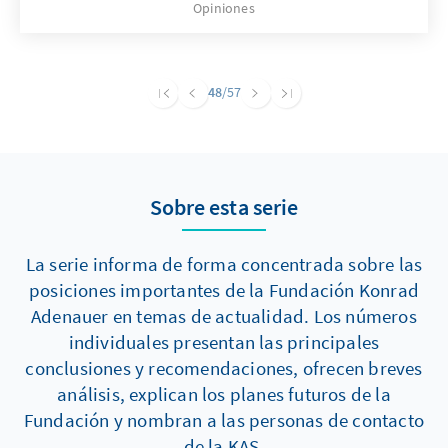
Opiniones
danach mit rund 15 Prozent über den
Armutsquoten für Kinder und Jugendliche in
den nordischen Ländern, aber unter der
durchschnittlichen Armutsrisikoquote der EU-
48
/57
27 von 20 Prozent. Die KAS möchte mit
differenzierten Ursachenanalysen sowie
Lösungsansätzen einen Beitrag zum Thema
Armut von Kindern und Jugendlichen leisten.
Sobre esta serie
La serie informa de forma concentrada sobre las
posiciones importantes de la Fundación Konrad
Adenauer en temas de actualidad. Los números
individuales presentan las principales
conclusiones y recomendaciones, ofrecen breves
análisis, explican los planes futuros de la
Fundación y nombran a las personas de contacto
de la KAS.