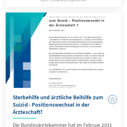
unbekannte Stabschefin Rousseff
systematisch aufgebaut und sie unermüdlich
während der Kampagne unterstützt. Die Wahl
wurde zu einem Plebiszit über Lulas acht
Amtsjahre, in denen Brasilien historische
Wachstumsraten und ungekannte
ökonomische und politische Stabilität erfuhr.
Sterbehilfe und ärztliche Beihilfe zum
Suizid - Positionswechsel in der
Ärzteschaft?
Die Bundesärztekammer hat im Februar 2011