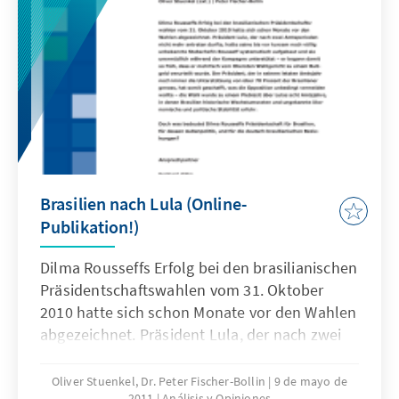
Planung der Bundeswehr. Eine Analyse der
Ergebnisse dieser Papiere und Vorstellung der
künftigen Herausforderungen der
Neuausrichtung.
Brasilien nach Lula (Online-
Publikation!)
Dilma Rousseffs Erfolg bei den brasilianischen
Präsidentschaftswahlen vom 31. Oktober
2010 hatte sich schon Monate vor den Wahlen
abgezeichnet. Präsident Lula, der nach zwei
Amtsperioden nicht mehr antreten durfte,
hatte seine bis vor kurzem noch völlig
Oliver Stuenkel, Dr. Peter Fischer-Bollin
9 de mayo de
2011
Análisis y Opiniones