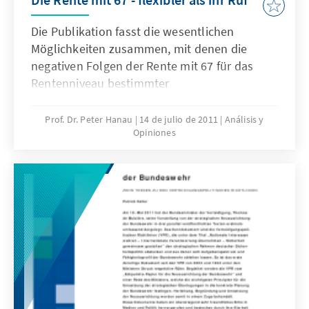
Die Publikation fasst die wesentlichen
Möglichkeiten zusammen, mit denen die
negativen Folgen der Rente mit 67 für das
Rentenniveau bestimmter
Arbeitnehmergruppen mindestens teilweise
ausgeglichen werden können. Dabei werden
Prof. Dr. Peter Hanau
14 de julio de 2011
Análisis y
Opiniones
auch bestehende Schwachstellen erörtert
und Reformansätze unterbreitet. Das Papier
dient der Versachlichung der Debatte um die
Rente mit 67 und die Verlängerung der
Lebensarbeitszeit, die durch das jüngste
Gutachten des Sachverständigenrates zur
Begutachtung der gesamtwirtschaftlichen
Entwicklung wieder neue Nahrung erhalten
hat.