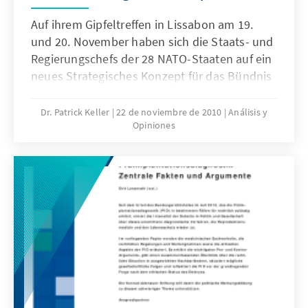
Auf ihrem Gipfeltreffen in Lissabon am 19.
und 20. November haben sich die Staats- und
Regierungschefs der 28 NATO-Staaten auf ein
neues Strategisches Konzept für das Bündnis
geeinigt. Das Dokument soll den politischen
und strategischen Konsens der Allianz
Dr. Patrick Keller
22 de noviembre de 2010
Análisis y
Opiniones
abbilden und zugleich stärken. Darüber
hinaus soll es mit Blick auf die zukünftigen
Aufgaben der NATO Orientierung verschaffen.
Diese Analyse stellt die wichtigsten Elemente
des Strategischen Konzeptes vor und
bewertet ihre politische
Bedeutung.Printversion ab 29. November
2010 verfügbar!