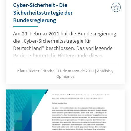
Cyber-Sicherheit - Die
Sicherheitsstrategie der
Bundesregierung
Am 23. Februar 2011 hat die Bundesregierung
die „Cyber-Sicherheitsstrategie für
Deutschland” beschlossen. Das vorliegende
Papier erläutert die Hintergründe dieser
Strategie: Welche Gefahrenpotentiale birgt
der Cyberspace und warum nimmt die
Klaus-Dieter Fritsche
11 de marzo de 2011
Análisis y
Opiniones
Bedeutung der Cyber-Sicherheit für
Deutschland immer stärker zu? Welche
Maßnahmen hat die Bundesregierung
ergriffen und wie sehen die nächsten Schritte
in der internationalen Zusammenarbeit aus?
Und wie lässt sich im Umgang mit den Cyber-
Risiken das Verhältnis zwischen zivilen und
militärischen Instrumenten sinnvoll