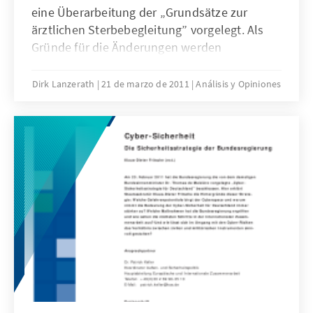
eine Überarbeitung der „Grundsätze zur
ärztlichen Sterbebegleitung” vorgelegt. Als
Gründe für die Änderungen werden
notwendige Anpassungen an neue
gesetzliche Regelungen sowie die
Dirk Lanzerath
21 de marzo de 2011
Análisis y Opiniones
Anerkennung der „verschiedenen und
differenzierten individuellen
Moralvorstellungen von Ärzten in einer
pluralen Gesellschaft” genannt. Im
vorliegenden Text werden Fragen der
ärztlichen Beihilfe zum Suizid analysiert und
bewertet.