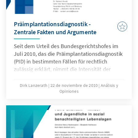
Präimplantationsdiagnostik -
Zentrale Fakten und Argumente
Seit dem Urteil des Bundesgerichtshofes im
Juli 2010, das die Präimplantationsdiagnostik
(PID) in bestimmten Fällen für rechtlich
zulässig erklärt, nimmt die Intensität der
Debatte in Politik und Gesellschaft über
dieses umstrittene diagnostische Verfahren,
Dirk Lanzerath
22 de noviembre de 2010
Análisis y
Opiniones
die Reproduktionsmedizin und den
Lebensschutz wieder zu. Im vorliegenden
Papier werden die medizinischen
Sachverhalte, die rechtlichen Regelungen und
Stellungnahmen sowie die ethischen Aspekte
der PID erläutert, um die politische