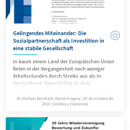
Gelingendes Miteinander: Die
Sozialpartnerschaft als Investition in
eine stabile Gesellschaft
In kaum einem Land der Europäischen Union
fielen in der Vergangenheit noch weniger
Arbeitsstunden durch Streiks aus als in
Deutschland. Dieser Erfolg ist dem
überwiegend konstruktiven Dialog der
Sozialpartner, also Gewerkschaften und
Dr. Michael Borchard, David Gregosz
26 de octubre de
2010
Análisis y Opiniones
Arbeitgeberverbände, zu verdanken. Ihr
Zusammenwirken stellt einen unmittelbaren
ökonomischen Nutzen für die deutsche
Gesellschaft dar. Was sind die Besonderheiten