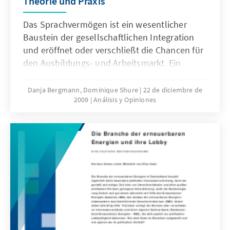
Theorie und Praxis
Das Sprachvermögen ist ein wesentlicher
Baustein der gesellschaftlichen Integration
und eröffnet oder verschließt die Chancen für
den Ausbildungs- und Arbeitsmarkt. Ein
Drittel aller Kinder in Deutschland stammt
aus Familien mit Migrationsgeschichte. Viele
Danja Bergmann, Dominique Shure
22 de diciembre de
2009
Análisis y Opiniones
dieser Kinder lernen Deutsch nicht als ihre
Muttersprache, sondern als Zweitsprache. In
der gezielten Sprachförderung liegt daher ein
enormes Potenzial für diese Kinder, und der
Politik stellt sich eine Zukunftsaufgabe.