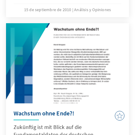
Wie sehen die Bürgerinnen und Bürger in
Deutschland die Ereignisse des Jahres
15 de septiembre de 2010
Análisis y Opiniones
1990aus der zeitlichen Distanz? Wie wird das
Zusammenwachsen der beiden Teile des
wiedervereinigten Deutschland heute
bewertet? Wie groß ist die Zufriedenheit mit
dem politischen und sozialen System der
Bundesrepublik? Welche
Zukunftserwartungen habendie Menschen?
Wachstum ohne Ende?!
Zukünftig ist mit Blick auf die
Fundamentaldaten der deutschen