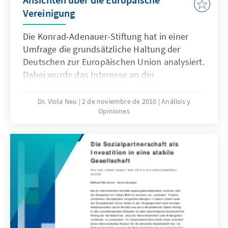
Vereinigung
Die Konrad-Adenauer-Stiftung hat in einer
Umfrage die grundsätzliche Haltung der
Deutschen zur Europäischen Union analysiert.
Dabei wurde das Interesse an der
Europapolitik und den Nachbarländern, die
prinzipielle Bewertung der EU-Mitgliedschaft
Dr. Viola Neu
2 de noviembre de 2010
Análisis y
Opiniones
sowie die Wahrnehmung der deutschen
Parteien in der Europapolitik untersucht. In
der Umfrage wurde der Vergleich zu früheren
Studien der Konrad-Adenauer-Stiftung
hergestellt und Trends ermittelt. Die Befunde
überraschen: Statt Europaskepsis und -
müdigkeit sind die Deutschen mit der
Mitgliedschaft recht zufrieden.