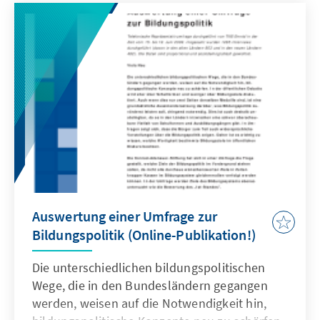
Strategische Konzept muss sich die NATO mit
allen drei Fragen erneut auseinandersetzen.
Dieses Papier führt einige Überlegungen ins
Feld, warum die NATO auf die nukleare
Abschreckung nicht verzichten sollte und wie
dies im neuen Strategischen Konzept
reflektiert werden kann.
Auswertung einer Umfrage zur
Bildungspolitik (Online-Publikation!)
Die unterschiedlichen bildungspolitischen
Wege, die in den Bundesländern gegangen
werden, weisen auf die Notwendigkeit hin,