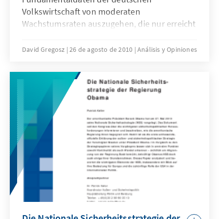
Volkswirtschaft von moderaten
Wachstumsraten auszugehen, die nur erreicht
werden können, wenn die deutsche
Innovationskultur weiter gefördert, das
David Gregosz
26 de agosto de 2010
Análisis y Opiniones
Erwerbspersonenpotential genutzt und
Investitionsbedingungen gestärkt werden.
Dementsprechend ist Wachstum das Ergebnis
anreizkompatibler Ordnungspolitik auf
nationaler Ebene. Plädoyer für eine
differenzierte Betrachtung einer
ökonomischen Kategorie.
Die Nationale Sicherheitsstrategie der