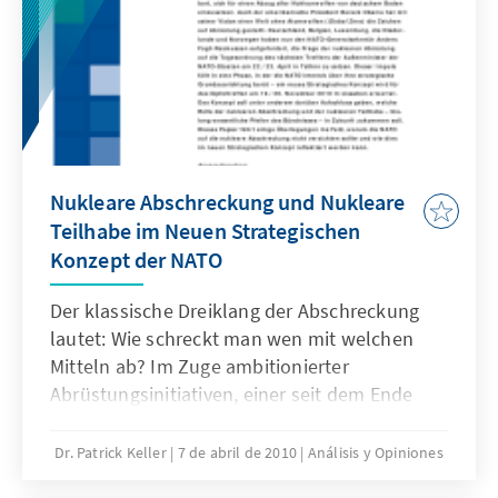
vermutlichen Stand des Nuklearprogramms
und den innenpolitischen Rissen der
iranischen Opposition.
Nukleare Abschreckung und Nukleare
Teilhabe im Neuen Strategischen
Konzept der NATO
Der klassische Dreiklang der Abschreckung
lautet: Wie schreckt man wen mit welchen
Mitteln ab? Im Zuge ambitionierter
Abrüstungsinitiativen, einer seit dem Ende
des Kalten Krieges stark veränderten
sicherheitspolitischen Landschaft und der
Dr. Patrick Keller
7 de abril de 2010
Análisis y Opiniones
laufenden Beratungen über das neue