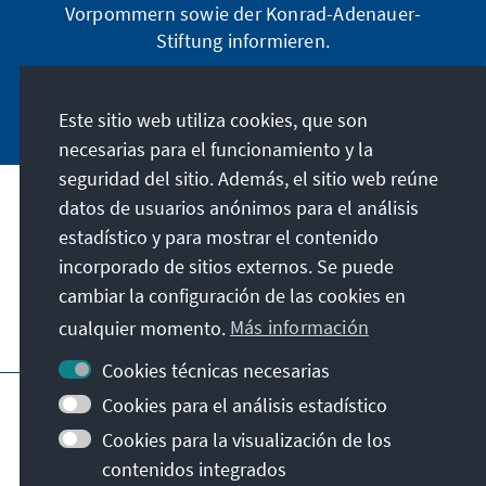
Vorpommern sowie der Konrad-Adenauer-
Stiftung informieren.
Jetzt abonnieren
Este sitio web utiliza cookies, que son
necesarias para el funcionamiento y la
seguridad del sitio. Además, el sitio web reúne
datos de usuarios anónimos para el análisis
Dirección
estadístico y para mostrar el contenido
incorporado de sitios externos. Se puede
Contacto
cambiar la configuración de las cookies en
cualquier momento.
Más información
Visita también
Cookies técnicas necesarias
Página principal de la KAS
Pie de imprenta
Cookies para el análisis estadístico
Protección de datos
Condiciones de uso
Cookies para la visualización de los
Declaración sobre accesibilidad
contenidos integrados
Notificar barrera