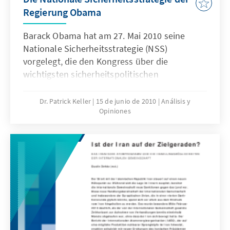
Regierung Obama
Barack Obama hat am 27. Mai 2010 seine
Nationale Sicherheitsstrategie (NSS)
vorgelegt, die den Kongress über die
wichtigsten sicherheitspolitischen
Herausforderungen informiert und beschreibt,
wie die amerikanische Regierung ihnen
Dr. Patrick Keller
15 de junio de 2010
Análisis y
Opiniones
begegnen will. Im Vergleich zu den
Strategiepapieren seines Vorgängers lassen
sich in zentralen Punkten sowohl Kontinuität
als auch Wandel erkennen. Eine Analyse und
Bewertung der wichtigsten Elemente der NSS,
insbesondere mit Blick auf ihre Bedeutung für
Europa und die zukünftige Rolle der USA in
der internationalen Politik.