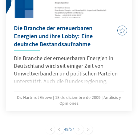
Die Branche der erneuerbaren
Energien und ihre Lobby: Eine
deutsche Bestandsaufnahme
Die Branche der erneuerbaren Energien in
Deutschland wird seit einiger Zeit von
Umweltverbänden und politischen Parteien
unterstützt. Auch die Bundesregierung,
insbesondere das Umweltministerium, fördert
mit dem Erneuerbaren-Energien-Gesetz (EEG)
Dr. Hartmut Grewe
18 de diciembre de 2009
Análisis y
Opiniones
den Ausbau der erneuerbaren Energien.
Trotzdem verfügt die Branche über
verschiedene Interessenverbände und einen
eigenen Dachverband (Bundesverband
49
/57
Erneuerbarer Energien – BEE), die sich explizit