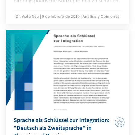
bildungspolitische Konzepte neu zu schärfen.
Die Konrad-Adenauer-Stiftung hat sich in
einer Umfrage die Frage gestellt, welche Ziele
Dr. Viola Neu
9 de febrero de 2010
Análisis y Opiniones
der Bildungspolitik im Vordergrund stehen
sollen, da nicht alle wünschenswerten Ziele
in Zeiten knapper Kassen im Bildungssystem
gleichermaßen verfolgt werden können.
Sprache als Schlüssel zur Integration:
"Deutsch als Zweitsprache" in