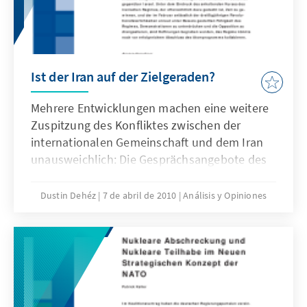
Ist der Iran auf der Zielgeraden?
Mehrere Entwicklungen machen eine weitere
Zuspitzung des Konfliktes zwischen der
internationalen Gemeinschaft und dem Iran
unausweichlich: Die Gesprächsangebote des
Westens, einschließlich der USA, wurde
seitens des Iran bislang ausgeschlagen.
Dustin Dehéz
7 de abril de 2010
Análisis y Opiniones
Maßnahmen der internationalen
Gemeinschaft müssen nun so tariert werden,
dass sie das Regime zur Kooperation
bewegen, dürfen aber die Bemühungen der
Opposition im Iran um einen politischen
Neuanfang nicht zurückwerfen. Zum