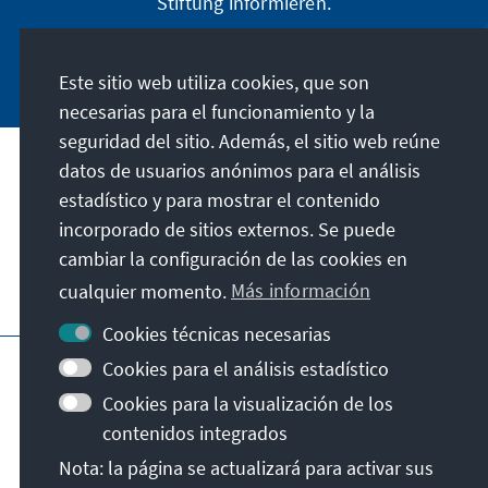
Stiftung informieren.
Jetzt abonnieren
Este sitio web utiliza cookies, que son
necesarias para el funcionamiento y la
seguridad del sitio. Además, el sitio web reúne
datos de usuarios anónimos para el análisis
Dirección
estadístico y para mostrar el contenido
incorporado de sitios externos. Se puede
Contacto
cambiar la configuración de las cookies en
cualquier momento.
Más información
Visita también
Cookies técnicas necesarias
Página principal de la KAS
Pie de imprenta
Cookies para el análisis estadístico
Protección de datos
Condiciones de uso
Cookies para la visualización de los
Declaración sobre accesibilidad
contenidos integrados
Notificar barrera
Nota: la página se actualizará para activar sus
Términos y condiciones generales