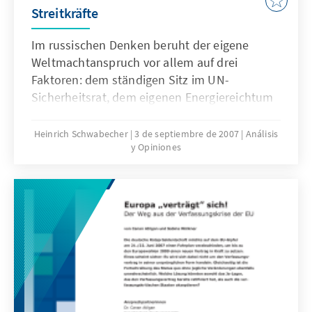
Streitkräfte
Im russischen Denken beruht der eigene
Weltmachtanspruch vor allem auf drei
Faktoren: dem ständigen Sitz im UN-
Sicherheitsrat, dem eigenen Energiereichtum
und auf der Stärke der eigenen Streitkräfte
(insbesondere den strategischen
Heinrich Schwabecher
3 de septiembre de 2007
Análisis
y Opiniones
Nuklearwaffen). Diese drei Säulen sind jedoch
zunehmend brüchig. Die vorliegende Studie
befasst sich mit dem gegenwärtigen Zustand
der russischen Streitkräfte und erarbeitet
Empfehlungen für die deutsche und
europäische Politik.