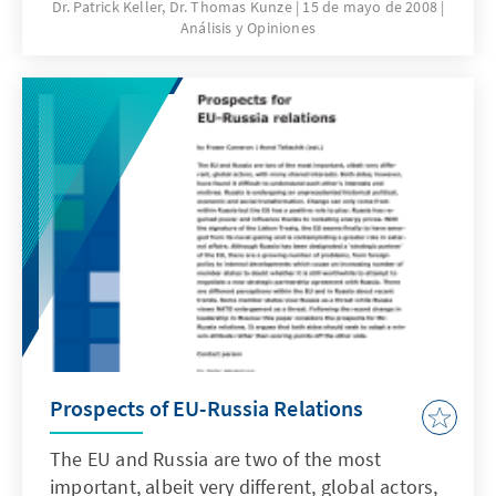
Selbstverständnis der NATO heute sowie die
Dr. Patrick Keller, Dr. Thomas Kunze
15 de mayo de 2008
Análisis y Opiniones
Definition ihrer Rolle in der Welt von morgen.
Ferner behandelt sie die Grenzen der
Erweiterungspolitik der NATO. Welche
Strategie empfiehlt sich gegenüber den
osteuropäischen Beitrittsaspiranten, welche
gegenüber den Partnern in anderen
Weltregionen?
Prospects of EU-Russia Relations
The EU and Russia are two of the most
important, albeit very different, global actors,