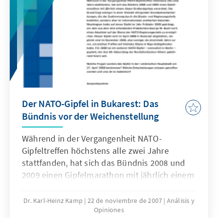
Der NATO-Gipfel in Bukarest: Das
Bündnis vor der Weichenstellung
Während in der Vergangenheit NATO-
Gipfeltreffen höchstens alle zwei Jahre
stattfanden, hat sich das Bündnis 2008 und
2009 einen Gipfelmarathon mit jährlich einem
dieser Großereignisse verordnet. Welche
Fragen werden den Gipfel in Bukarest am 27.
Dr. Karl-Heinz Kamp
22 de noviembre de 2007
Análisis y
Opiniones
April 2008 bestimmen? Welche