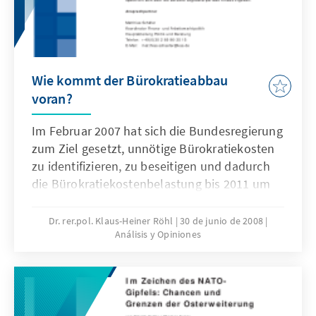
der möglichen Rolle Europas bzw.
Deutschlands in diesem Prozess.
Wie kommt der Bürokratieabbau
voran?
Im Februar 2007 hat sich die Bundesregierung
zum Ziel gesetzt, unnötige Bürokratiekosten
zu identifizieren, zu beseitigen und dadurch
die Bürokratiekostenbelastung bis 2011 um
25 Prozent zu reduzieren. Die weitere
Umsetzung erfordert Zwischenetappen, um
Dr. rer.pol. Klaus-Heiner Röhl
30 de junio de 2008
Análisis y Opiniones
bis Ende 2009 etwa die Hälfte des
angestrebten Ziels zu erreichen. Die
vorliegende Online-Publikation beschreibt,
wie der Bürokratieabbau vorankommt und
welche Perspektiven sich über die aktuelle