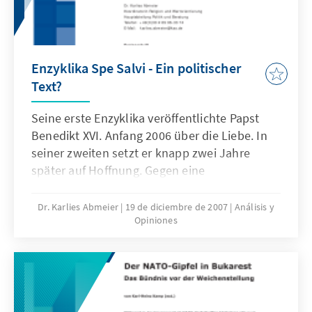
Enzyklika Spe Salvi - Ein politischer
Text?
Seine erste Enzyklika veröffentlichte Papst
Benedikt XVI. Anfang 2006 über die Liebe. In
seiner zweiten setzt er knapp zwei Jahre
später auf Hoffnung. Gegen eine
Privatisierung des Glaubens ermutigt die
Hoffnung die Menschen, sich aktiv an der
Dr. Karlies Abmeier
19 de diciembre de 2007
Análisis y
Opiniones
Gestaltung der Gesellschaft zu beteiligen.
Darin liegt der politische Gehalt der Enzyklika.