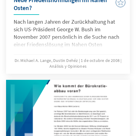
Osten?
Nach langen Jahren der Zurückhaltung hat
sich US-Präsident George W. Bush im
November 2007 persönlich in die Suche nach
einer Friedenslösung im Nahen Osten
eingeschaltet. Trotz enttäuschender
Erfahrungen des Vorgängers Bill Clinton,
Dr. Michael A. Lange, Dustin Dehéz
1 de octubre de 2008
Análisis y Opiniones
ebenfalls gegen Ende der Amtszeit, lud Bush
zum Nahost-Treffen von Annapolis und
besuchte anschließend zum ersten Mal Israel
und die palästinensischen Gebiete. Welche
politischen Entwicklungen einen Erfolg des
Annapolis-Prozesses begünstigen und welche
Umstände diesen Prozess auch weiterhin
belasten, erörtert das vorliegende Papier
ebenso wie die Frage nach den Grundzügen
einer möglichen Friedensvereinbarung und