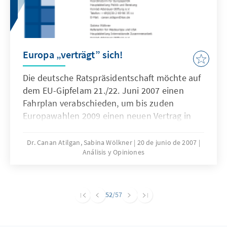
Europa „verträgt” sich!
Die deutsche Ratspräsidentschaft möchte auf
dem EU-Gipfelam 21./22. Juni 2007 einen
Fahrplan verabschieden, um bis zuden
Europawahlen 2009 einen neuen Vertrag in
Kraft zu setzen.Eines scheint sicher: Es wird
sich dabei nicht um den Verfassungsvertragin
Dr. Canan Atilgan, Sabina Wölkner
20 de junio de 2007
Análisis y Opiniones
seiner ursprünglichen Form handeln.
Gleichzeitig ist dieFortschreibung des Status
quo ohne jegliche Veränderungen
ebenfallsunwahrscheinlich. Welche Lösung
52
/57
könnten sowohl das Ja-Lager,das den
Verfassungsvertrag bereits ratifiziert hat, als