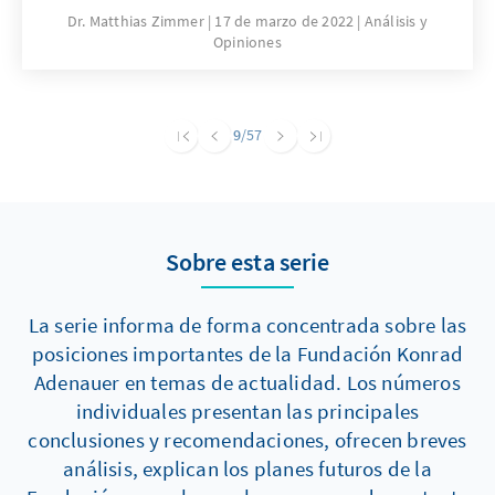
Innovation, die häufig mit rastlosem
Dr. Matthias Zimmer
17 de marzo de 2022
Análisis y
Opiniones
Fortschritt und Konsumismus verbunden ist,
auch so gestaltet sein, dass sie die Grenzen
der Schöpfung anerkennt und mit der Würde
des Menschen vereinbar bleibt.
9
/57
Sobre esta serie
La serie informa de forma concentrada sobre las
posiciones importantes de la Fundación Konrad
Adenauer en temas de actualidad. Los números
individuales presentan las principales
conclusiones y recomendaciones, ofrecen breves
análisis, explican los planes futuros de la