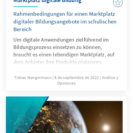
Rahmenbedingungen für einen Marktplatz
digitaler Bildungsangebote im schulischen
Bereich
Um digitale Anwendungen zielführend im
Bildungsprozess einsetzen zu können,
braucht es einen lebendigen Marktplatz, auf
dem Anbieter ihre Produkte platzieren,
Nachfrager ihre Bedarfe decken und
Innovationen skalieren können. Die
Tobias Wangermann
8 de septiembre de 2022
Análisis y
Opiniones
Rahmenbedingungen dafür werden von
verschiedenen Faktoren bestimmt. Die
Erfahrungen in der Praxis zeigen: es gibt an
unterschiedlichen Stellen Handlungsbedarf,
um notwendige Voraussetzungen zu schaffen,
Prozesse anzupassen, Verantwortungen und
Standards zu definieren.