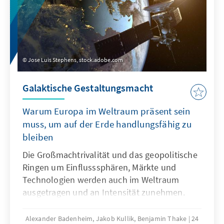
Jose Luis Stephens, stock.adobe.com
Galaktische Gestaltungsmacht
Warum Europa im Weltraum präsent sein
muss, um auf der Erde handlungsfähig zu
bleiben
Die Großmachtrivalität und das geopolitische
Ringen um Einflusssphären, Märkte und
Technologien werden auch im Weltraum
ausgetragen und an Intensität zunehmen.
Daher ist es unerlässlich, das All als
extraterrestrische Einfluss- und Frontzone zu
Alexander Badenheim, Jakob Kullik, Benjamin Thake
24