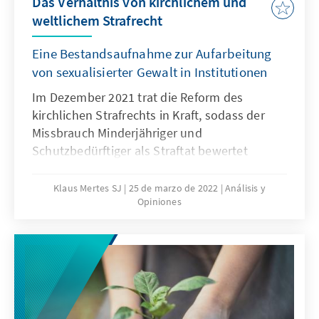
Das Verhältnis von kirchlichem und
weltlichem Strafrecht
Eine Bestandsaufnahme zur Aufarbeitung
von sexualisierter Gewalt in Institutionen
Im Dezember 2021 trat die Reform des
kirchlichen Strafrechts in Kraft, sodass der
Missbrauch Minderjähriger und
Schutzbedürftiger als Straftat bewertet
werden konnte. Klerikale Straftäter müssen
aber von staatlichen Gerichten belangt
Klaus Mertes SJ
25 de marzo de 2022
Análisis y
Opiniones
werden, da das kirchliche Strafrecht nur
Straftatbestände bewerten kann, die nicht in
die Zuständigkeit staatlicher Gerichte fallen.
Aktuell gibt es kein Verfahren, das eine
unabhängige Aufarbeitung jenseits einer
strafrechtlichen Aufarbeitung regelt.