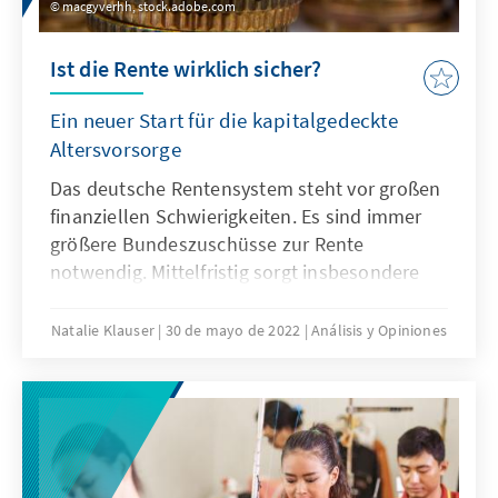
macgyverhh, stock.adobe.com
Ist die Rente wirklich sicher?
Ein neuer Start für die kapitalgedeckte
Altersvorsorge
Das deutsche Rentensystem steht vor großen
finanziellen Schwierigkeiten. Es sind immer
größere Bundeszuschüsse zur Rente
notwendig. Mittelfristig sorgt insbesondere
der demografische Wandel für
Finanzierungsprobleme. Unsere Analyse
Natalie Klauser
30 de mayo de 2022
Análisis y Opiniones
identifiziert wirksame Reformansätze, um die
Debatte um eine kapitalgedeckte
Altersvorsorge neu anzustoßen.