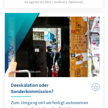
de agosto de 2022
Análisis y Opiniones
begreifen, in der Europa als politischer,
wirtschaftlicher und militärischer Akteur
präsent und handlungsfähig sein muss. Wie
kann das gelingen und welche Schwerpunkte
sollte Europa hierbei setzen?
Tim, stock.adobe.com
Deeskalation oder
Sonderkommission?
Zum Umgang mit verfestigt autonomen