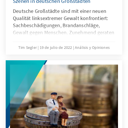
Szenen in deutschen Großstädten
Deutsche Großstädte sind mit einer neuen
Qualität linksextremer Gewalt konfrontiert:
Sachbeschädigungen, Brandanschläge,
Gewalt gegen Menschen. Zunehmend geraten
unbeteiligte Personen, politisch
„Andersdenkende“ oder nichtstaatliche
Tim Segler
19 de julio de 2022
Análisis y Opiniones
Berufsgruppen wie Bauarbeiterinnen und
Bauarbeiter, Rechtsanwältinnen und -
anwälte, Journalistinnen und Journalisten
oder Anwohnerinnen und Anwohner ins Visier.
Hat sich die Szene verändert? Wie sollten
Staat und Zivilgesellschaft auf die
Gewalteskalation reagieren?