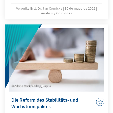
Menschenrechten in ihren Lieferketten
verpflichtet. Eine von der Konrad-Adenauer-
Veronika Ertl, Dr. Jan Cernicky
10 de mayo de 2022
Análisis y Opiniones
Stiftung in Auftrag gegebene Studie
beschäftigt sich damit, was sich mit dem
Gesetz für deutsche Unternehmen verändert,
die in Asien tätig sind. Welche
Herausforderungen sehen sie, wie wurden
menschenrechtliche Sorgfaltspflichten von
Unternehmen bisher umgesetzt?
Adobe Stock/Andrey_Popov
Die Reform des Stabilitäts- und
Wachstumspaktes