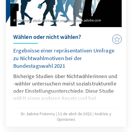
Creatopic, stock.adobe.com; nosyrevy, stock.adobe.com
Wählen oder nicht wählen?
Ergebnisse einer repräsentativen Umfrage
zu Nichtwahlmotiven bei der
Bundestagswahl 2021
Bisherige Studien über Nichtwählerinnen und
-wähler untersuchen meist sozialstrukturelle
oder Einstellungsunterschiede. Diese Studie
wählt einen anderen Ansatz und hat
Nichtwahlmotive abgefragt. Wir können mit
dieser Studie eine Entwicklung nachzeichnen,
Dr. Sabine Pokorny
11 de abril de 2022
Análisis y
Opiniones
da ein Teil dieser Motive bereits in einer
früheren Umfrage erhoben wurden.