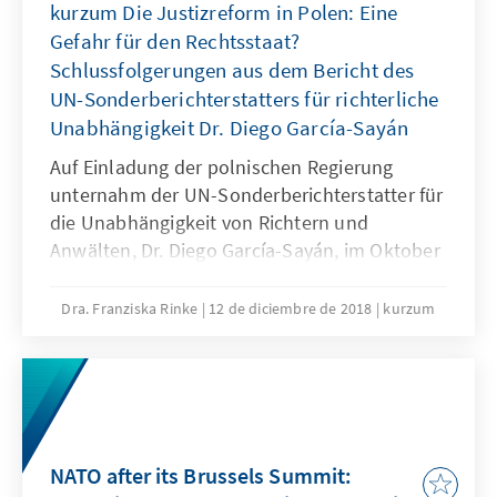
kurzum Die Justizreform in Polen: Eine
Gefahr für den Rechtsstaat?
Schlussfolgerungen aus dem Bericht des
UN-Sonderberichterstatters für richterliche
Unabhängigkeit Dr. Diego García-Sayán
Auf Einladung der polnischen Regierung
unternahm der UN-Sonderberichterstatter für
die Unabhängigkeit von Richtern und
Anwälten, Dr. Diego García-Sayán, im Oktober
2017 einen Länderbesuch, um sich ein Bild
von der polnischen Justizreform zu machen.
Dra. Franziska Rinke
12 de diciembre de 2018
kurzum
Sein im April 2018 veröffentlichter Bericht
kommt zu dem Ergebnis, dass durch die
Justizreform die Unabhängigkeit der Justiz
und die Gewaltenteilung in Polen gefährdet
sind. Das KURZUM fasst sechs Kernaussagen
seines Berichts zusammen.
NATO after its Brussels Summit: