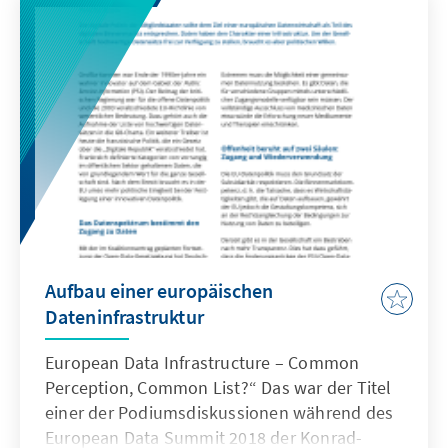
Hintergrund wird im vorliegenden Papier
analysiert, welche militärpolitischen
Implikationen die russischen
Vertragsverletzungen sowie eine (beidseitige)
Aufkündigung des INF haben könnten.
Außerdem werden Handlungsoptionen
Deutschlands und der Europäer innerhalb der
NATO beleuchtet.
Aufbau einer europäischen
Dateninfrastruktur
European Data Infrastructure – Common
Perception, Common List?“ Das war der Titel
einer der Podiumsdiskussionen während des
European Data Summit 2018 der Konrad-