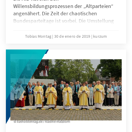
Willensbildungsprozessen der „Altparteien“
angenähert. Die Zeit der chaotischen
Bundesparteitage ist vorbei. Die Umstellung
auf das Delegiertenprinzip führt zu einer
spürbaren Professionalisierung der AfD und
Tobias Montag
30 de enero de 2019
kurzum
zur Herausbildung einer Funktionärselite.
katholikentag.de / Nadine Malzkorn