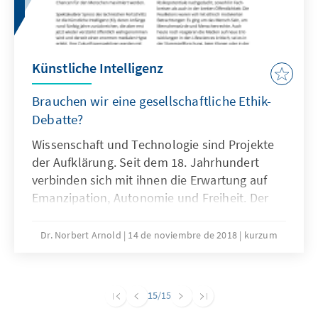
Künstliche Intelligenz
Brauchen wir eine gesellschaftliche Ethik-
Debatte?
Wissenschaft und Technologie sind Projekte
der Aufklärung. Seit dem 18. Jahrhundert
verbinden sich mit ihnen die Erwartung auf
Emanzipation, Autonomie und Freiheit. Der
Leitgedanke der Aufklärung „sapere aude“
findet in den Natur- und
Dr. Norbert Arnold
14 de noviembre de 2018
kurzum
Technikwissenschaften seine Materialisierung.
15
/15