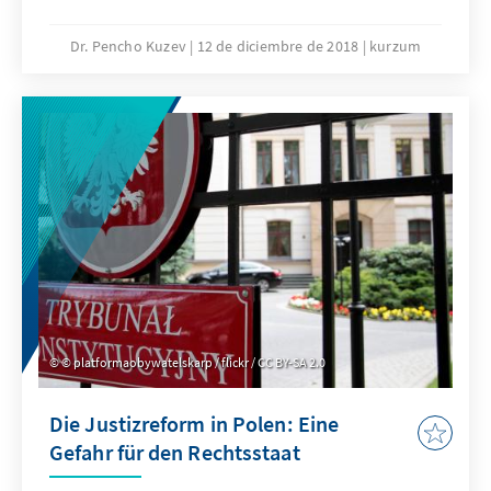
Adenauer-Stiftung. Diese Zusammenfassung
veröffentlichen wir zeitgleich mit der
Dr. Pencho Kuzev
12 de diciembre de 2018
kurzum
Neufassung der Public Sector Information-
Richtlinie. Durch Steuermittel finanzierte
Daten haben oft einen infrastrukturellen
Charakter. Der freie Zugang zu dieser
Ressource stärkt die Wettbewerbsfähigkeit
Europas. Die Aufnahme von offenen Daten in
den Titel der Richtlinie (einer unserer
Empfehlungen) spiegelt eine strategische
politische Zielsetzung wider, öffentlich
finanzierte Daten konsequent der ganzen
Gesellschaft zugänglich zu machen.
© platformaobywatelskarp / flickr / CC BY-SA 2.0
Die Justizreform in Polen: Eine
Gefahr für den Rechtsstaat