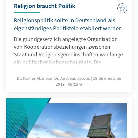
Religion braucht Politik
Religionspolitik sollte in Deutschland als
eigenständiges Politikfeld etabliert werden
Die grundgesetzlich angelegte Organisation
von Kooperationsbeziehungen zwischen
Staat und Religionsgemeinschaften war lange
ein politischer Nebenschauplatz. Die
religiösen Verhältnisse in Deutschland waren
stabil und die weitergeltenden
Dr. Karlies Abmeier, Dr. Andreas Jacobs
18 de enero de
2019
kurzum
staatskirchenrechtlichen Bestimmungen der
Weimarer Reichsverfassung wurden kaum
thematisiert. Ohnehin galt die
Säkularisierungsvermutung, nach der Religion
insgesamt und damit auch die Organisation
von Kooperationsbeziehungen zwischen den
Religionsgemeinschaften und dem Staat an