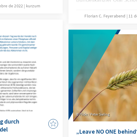
gar einen
mbre de 2022
kurzum
eine Wiederbelebung und 
ienst an. Zuvor hatte
Partnerschaft. Neben der 
Florian C. Feyerabend
11 d
parteitag im
Wirtschaftsbeziehungen 
für die Einführung
zu Klimaschutz und Energ
schaftsjahres”
großen Fragen der Politik
es Projekts einer
und Gesellschaft stößt
wänden und Bedenken.
Nutzen und Chancen für
bilisierung des
schaffen.
Flickr / Peter Sieling
ng durch
del
„Leave NO ONE behind“