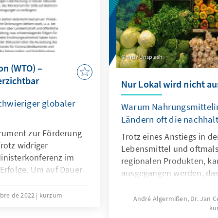
nrd / Unsplash
on (WTO) –
erzichtbar
Nur Lokal wird nicht a
hwieriger globaler
Warum Nahrungsmitteli
Ländern oft die nachhal
strument zur Förderung
Trotz eines Anstiegs in d
rotz widriger
Lebensmittel und oftmals
inisterkonferenz im
regionalen Produkten, ka
 Erfolge. Um auf Dauer
ausgegangen werden, das
e Rolle bei der
sind, wenn sie außerhalb
derungen zu spielen,
ubre de 2022
kurzum
produziert werden. Bei vi
André Algermißen, Dr. Jan C
ssenden Reform. Der EU
ku
Importen nach Deutschlan