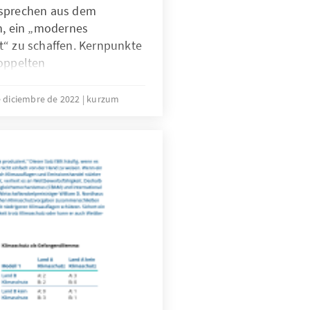
rsprechen aus dem
n, ein „modernes
t“ zu schaffen. Kernpunkte
doppelten
e Verkürzung der für die
en Fristen: Diese soll
e diciembre de 2022
kurzum
 möglich sein, bei
istung bereits nach drei
läge für die Einbürgerung,
lein gehen wird, sind nur
esetzespakete in Sachen
 strikt von Fragen zu
.