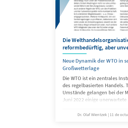
Die Welthandelsorganisati
reformbedürftig, aber unv
Neue Dynamik der WTO in sc
Großwetterlage
Die WTO ist ein zentrales In
des regelbasierten Handels. T
Umstände gelangen bei der M
Juni 2022 einige unerwartete
zukunftsfähig zu sein und ein
Bewältigung neuer Herausfor
Dr. Olaf Wientzek
11 de oct
bedarf sie jedoch einer umfa