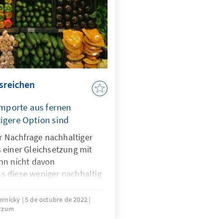
usreichen
mporte aus fernen
tigere Option sind
er Nachfrage nachhaltiger
 einer Gleichsetzung mit
nn nicht davon
s diese weniger nachhaltig
 Deutschlands oder der EU
elen Lebensmittel-
ernicky
5 de octubre de 2022
rzum
d wäre es für die EU sogar