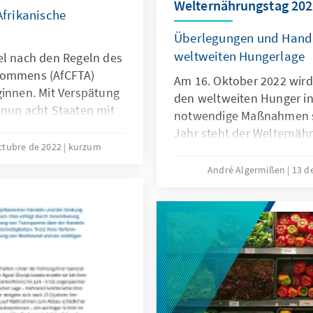
Welternährungstag 202
Afrikanische
Überlegungen und Hand
weltweiten Hungerlage
el nach den Regeln des
kommens (AfCFTA)
Am 16. Oktober 2022 wird 
ginnen. Mit Verspätung
den weltweiten Hunger in
 nun acht Staaten mit
notwendige Maßnahmen sen
Jahr steht der Welternäh
schimmer für die
ctubre de 2022
kurzum
„Leave NO ONE behind“, 
einer Stärkung des
Agenda 2030. Er kann als
André Algermißen
13 d
tieren würde. Dafür
diejenigen Staaten nicht 
tliche Institutionen
besonders stark vom Hung
 eine stärkere
Kurzum beleuchtet, waru
 Kontinents einsetzen.
besonderen Vorzeichen st
langfristige Lösungen auf