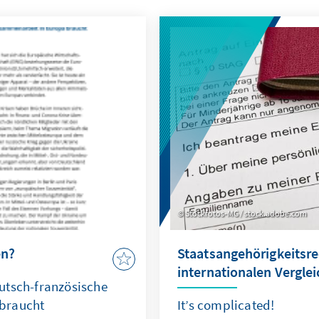
Stockfotos-MG / stock.adobe.com
en?
Staatsangehörigkeitsre
internationalen Verglei
utsch-französische
braucht
It’s complicated!