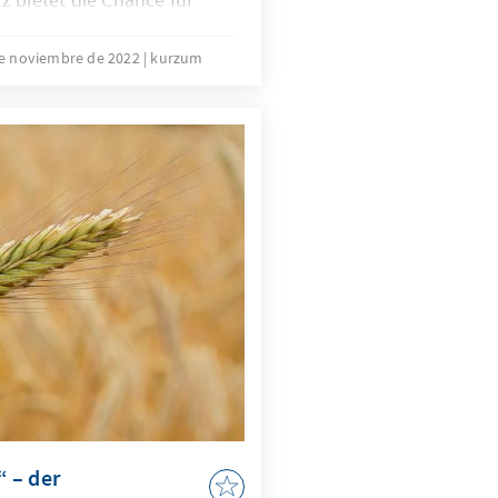
Vertiefung der
Diversifizierung der
e noviembre de 2022
kurzum
und der Zusammenarbeit
ie wird es auch um die
 gehen.
 – der