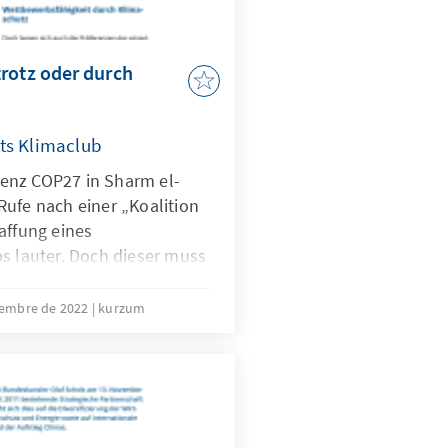
rotz oder durch
ts Klimaclub
enz COP27 in Sharm el-
Rufe nach einer „Koalition
affung eines
s lauter. Doch dieser muss
en, um international eine
den zu können. Damit kann
iembre de 2022
kurzum
gkeit trotz Klimaschutz,
z erreicht werden.