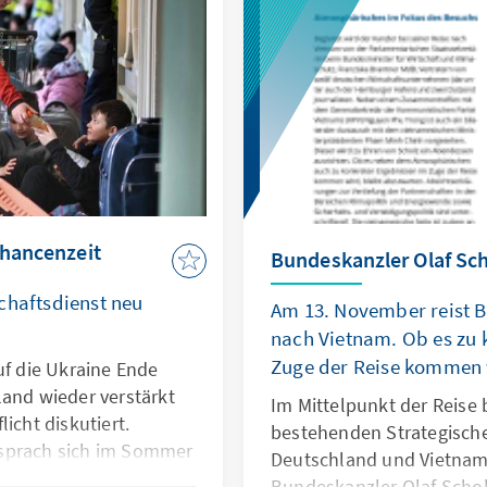
Chancenzeit
Bundeskanzler Olaf Sch
chaftsdienst neu
Am 13. November reist B
nach Vietnam. Ob es zu 
Zuge der Reise kommen 
uf die Ukraine Ende
land wieder verstärkt
Im Mittelpunkt der Reise b
icht diskutiert.
bestehenden Strategische
sprach sich im Sommer
Deutschland und Vietnam
alen Pflichtzeit” aus.
Bundeskanzler Olaf Scholz