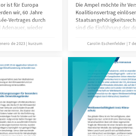
r ist für Europa
Die Ampel möchte ihr Ve
erden wir, 60 Jahre
Koalitionsvertrag einlöse
sée-Vertrages durch
Staatsangehörigkeitsrech
d Adenauer, wieder
sind die Einführung der 
häupter legten 1963
Staatsbürgerschaft und di
äische Verständigung,
Einbürgerung zu erfüllend
 enero de 2023
kurzum
Carolin Eschenfelder
7 d
 einer Europäischen
nunmehr nach fünf Jahren
erstaaten. Militärisch
besonderer Integrationsle
Kalten Krieg gegen die
Jahren. Die Reformvorsch
um die es im Folgenden al
ein Teil der geplanten G
Migration/Integration und
Einwanderung zu trennen