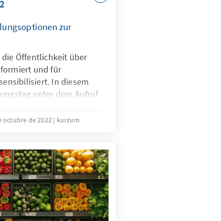
2
lungsoptionen zur
die Öffentlichkeit über
formiert und für
sibilisiert. In diesem
rungstag unter dem Aufruf
dem Leitgedanken der
 Appell verstanden werden,
e octubre de 2022
kurzum
zurückzulassen, die
er betroffen sind. Unser
m dieser Gedenktag unter
eht und zeigt kurz- und
.