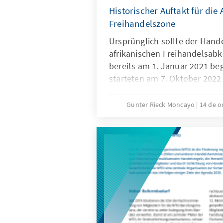
Historischer Auftakt für die 
Freihandelszone
Ursprünglich sollte der Hand
afrikanischen Freihandelsab
bereits am 1. Januar 2021 be
starteten am 7. Oktober 2022
ausgewählten
Warengruppen. Ein Hoffnungs
Gunter Rieck Moncayo
14 de o
Bevölkerung vor Ort, die von 
intraregionalen Handels profi
müssen aber auch gesellschaf
gefördert werden, die sich für
Integration des afrikanischen