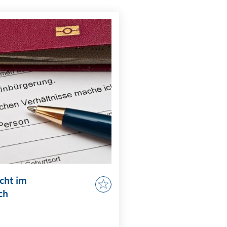
cht im
ch