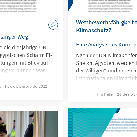
Wettbewerbsfähigkeit t
Klimaschutz?
n langer Weg
Eine Analyse des Konzep
 die diesjährige UN-
gyptischen Scharm El-
Nach der UN-Klimakonfer
tungen mit Blick auf
Sheikh, Ägypten, werden 
rung verbunden war.
der Willigen“ und der Sch
internationalen Klimaclub
einen offenen Ansatz hab
pp
1 de diciembre de 2022
kritische Marktmacht bil
Tim Peter
28 de nov
nicht nur Wettbewerbsfähi
sondern durch Klimaschut