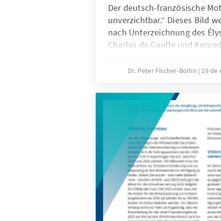
Der deutsch-französische Moto
unverzichtbar.“ Dieses Bild w
nach Unterzeichnung des Ély
Charles de Gaulle und Konra
sehen. Die beiden Staatsober
den Grundstein für die europ
Dr. Peter Fischer-Bollin
19 de
für Frieden und Wohlstand in
Gemeinschaft der sechs Gründ
beschützt durch die USA, im 
Sowjetunion.