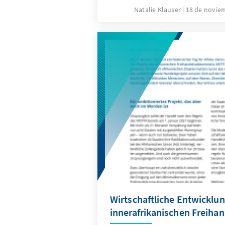
Anfang November regte er so
Natalie Klauser
18 de novie
altersübergreifenden Pflichtd
die CDU auf ihrem 35. Bundes
September beschlossen, sich 
eines verpflichtenden „Gesell
einzusetzen. Die Umsetzung d
solchen Pflichtzeit für Staat 
aber auf eine Reihe von Ein
Eine stärkere Betonung von 
das Individuum und eine Flexi
Zeitrahmens könnten Abhilfe 
Wirtschaftliche Entwicklu
innerafrikanischen Freihan