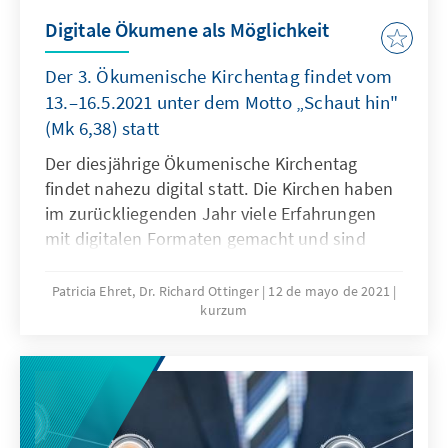
Digitale Ökumene als Möglichkeit
Der 3. Ökumenische Kirchentag findet vom
13.–16.5.2021 unter dem Motto „Schaut hin"
(Mk 6,38) statt
Der diesjährige Ökumenische Kirchentag
findet nahezu digital statt. Die Kirchen haben
im zurückliegenden Jahr viele Erfahrungen
mit digitalen Formaten gemacht und sind
hierbei vielfach neue Wege gegangen. Einen
Kirchentag über den Bildschirm aber gab es
Patricia Ehret, Dr. Richard Ottinger
12 de mayo de 2021
kurzum
noch nicht.