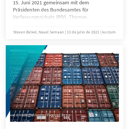
15. Juni 2021 gemeinsam mit dem
Präsidenten des Bundesamtes für
Verfassungsschutz (BfV), Thomas
Haldenwang, den Verfassungsschutzbericht
für 2020 vorgestellt. Rechtsextremismus und -
Steven Bickel, Nauel Semaan
13 de julio de 2021
kurzum
terrorismus bilden weiterhin ein großes
Bedrohungspotenzial. Auch
Linksextremismus und Islamismus
entwickeln sich dynamisch. Die Covid-19-
Pandemie verstärkt dabei bestehende Trends.
© Håkan Dahlström / Flickr / CC BY 2.0