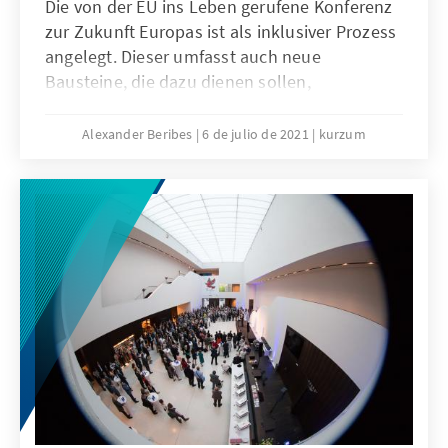
Die von der EU ins Leben gerufene Konferenz
zur Zukunft Europas ist als inklusiver Prozess
angelegt. Dieser umfasst auch neue
Bausteine, die dazu dienen sollen,
Bürgerinnen und Bürger aus allen Teilen der
EU in die Diskussion zur Zukunft Europas
Alexander Beribes
6 de julio de 2021
kurzum
einzubeziehen. Dass am Ende die Spitzen der
Europäischen Kommission, des Europäischen
Parlaments und des Rates der Europäischen
Union über den Umgang mit den Ergebnissen
entscheiden werden, entspricht den
Grundsätzen der repräsentativen Demokratie.