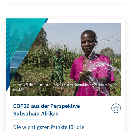
IWMI / flickr / CC BY-NC-ND 2.0 / creativecommons.org/licenses/by-nc-
nd/2.0/
COP26 aus der Perspektive
Subsahara-Afrikas
Die wichtigsten Punkte für die