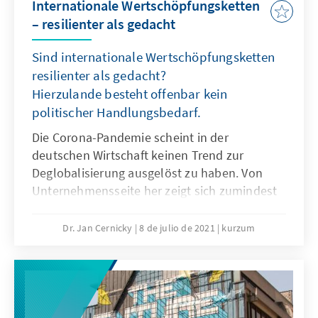
Internationale Wertschöpfungsketten
– resilienter als gedacht
Sind internationale Wertschöpfungsketten
resilienter als gedacht?
Hierzulande besteht offenbar kein
politischer Handlungsbedarf.
Die Corona-Pandemie scheint in der
deutschen Wirtschaft keinen Trend zur
Deglobalisierung ausgelöst zu haben. Von
Unternehmensseite her zeigt sich zumindest
wenig Notwendigkeit an einer umfassenden
Strategie, globale Produktionsprozesse
Dr. Jan Cernicky
8 de julio de 2021
kurzum
verstärkt in die deutsche oder europäische
Heimat zu verlagern.