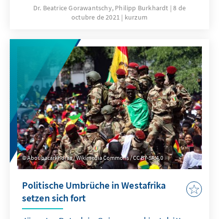
Spannungen.
Dr. Beatrice Gorawantschy, Philipp Burkhardt
8 de
octubre de 2021
kurzum
Aboubacarkhoraa / Wikimedia Commons / CC BY-SA 4.0
Politische Umbrüche in Westafrika
setzen sich fort