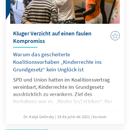
Kluger Verzicht auf einen faulen
Kompromiss
Warum das gescheiterte
Koalitionsvorhaben „Kinderrechte ins
Grundgesetz“ kein Unglück ist
SPD und Union hatten im Koalitionsvertrag
vereinbart, Kinderrechte im Grundgesetz
ausdrücklich zu verankern. Ziel des
Vorhabens war es, „Kinder [zu] stärken“. Der
Koalitionsvertrag ließ jedoch
Interpretationsspielraum, was genau
Dr. Katja Gelinsky
19 de julio de 2021
kurzum
beabsichtigt war: Sollten die Grundrechte, die