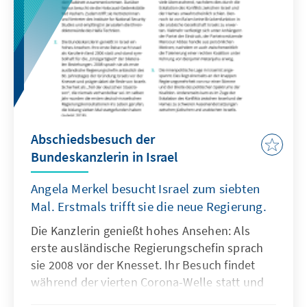
Renaissance. Für den anstehenden
Klimagipfel (COP26) der Vereinten Nationen
(VN) in Glasgow sind das denkbar schlechte
Vorzeichen. Es drängt sich die Frage auf, ob
die Energiekrise die Bekämpfung der
Klimakrise vertagt. Vor allem die großen CO2-
Emittenten China und Indien stehen im
Fokus.
Abschiedsbesuch der
Bundeskanzlerin in Israel
Angela Merkel besucht Israel zum siebten
Mal. Erstmals trifft sie die neue Regierung.
Die Kanzlerin genießt hohes Ansehen: Als
erste ausländische Regierungschefin sprach
sie 2008 vor der Knesset. Ihr Besuch findet
während der vierten Corona-Welle statt und
fällt in eine Zeit hoher politischer