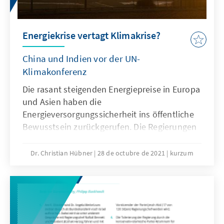
Energiekrise vertagt Klimakrise?
China und Indien vor der UN-
Klimakonferenz
Die rasant steigenden Energiepreise in Europa
und Asien haben die
Energieversorgungssicherheit ins öffentliche
Bewusstsein zurückgerufen. Die Regierungen
der betroffenen Länder bemühen sich, die
steigenden Energiekosten durch zusätzliche
Dr. Christian Hübner
28 de octubre de 2021
kurzum
Energieimporte und finanzielle Entlastungen
für Energiekonsumentinnen und -
konsumenten auszugleichen. Kurzfristig
erleben die fossilen Energieträger Öl, Gas und
Kohle dadurch eine ökonomische