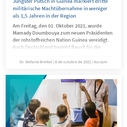
Jüngster Putsch in Guinea markiert dritte
militärische Machtübernahme in weniger
als 1,5 Jahren in der Region
Am Freitag, den 01. Oktober 2021, wurde
Mamady Doumbouya zum neuen Präsidenten
der rohstoffreichen Nation Guinea vereidigt.
Auch Deutschland bezieht Bauxit für die
Aluminiumproduktion aus Guinea. Mit dem
Putsch schnellte der Preis für Aluminium in
Dr. Stefanie Brinkel
8 de octubre de 2021
kurzum
die Höhe. Implikationen für die Lieferkette
sind bislang noch schwer abschätzbar. Die
möglichen Auswirkungen politischer
Instabilität sind komplex. Was ist in dem
westafrikanischen Küstenstaat passiert und
was bedeutet der politische Umbruch für die
Region?