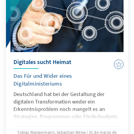
pixabay/Geralt
Digitales sucht Heimat
Das Für und Wider eines
Digitalministeriums
Deutschland hat bei der Gestaltung der
digitalen Transformation weder ein
Erkenntnisproblem noch mangelt es an
Strategien, Programmen oder Förderbudgets.
Trotz alledem hakt es in vielen Bereichen.
Angesichts dessen werden die Rufe aus Politik
Tobias Wangermann, Sebastian Weise
31 de marzo de