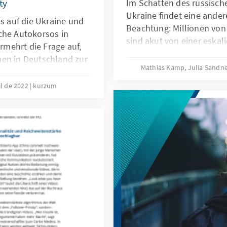
ty
Im Schatten des russische
Ukraine findet eine ander
es auf die Ukraine und
Beachtung: Millionen von
che Autokorsos in
sind akut von einer eska
mehrt die Frage auf,
bedroht. Dürre und weite
hen in Deutschland zur
haben zu einer katastrop
Mathias Kamp, Julia Sandn
 stehen? Es ist die
Auswirkungen des Ukrain
durch russlanddeutsche
il de 2022
kurzum
in der Region noch versch
ltere Generation eher
s Politik äußere, zeige
e kritische Einstellung.
ationenkonflikt?