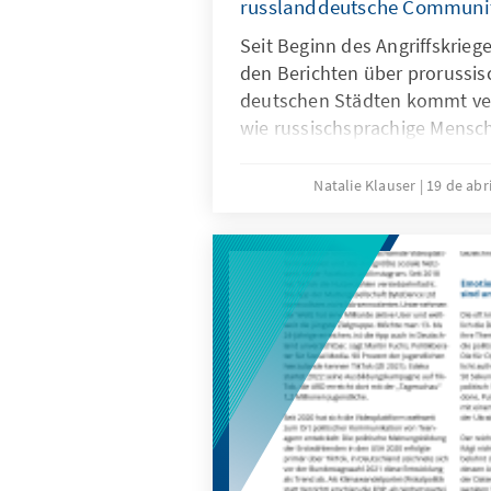
russlanddeutsche Communi
Seit Beginn des Angriffskrieg
den Berichten über prorussis
deutschen Städten kommt ver
wie russischsprachige Mensc
aggressiven Politik Russlands
Rede von einem „Riss“, der 
Natalie Klauser
19 de abr
Familien gehe. Während die ä
Verständnis für Wladimir Putin
sich bei Jüngeren häufiger ein
Was ist dran an diesem Gener