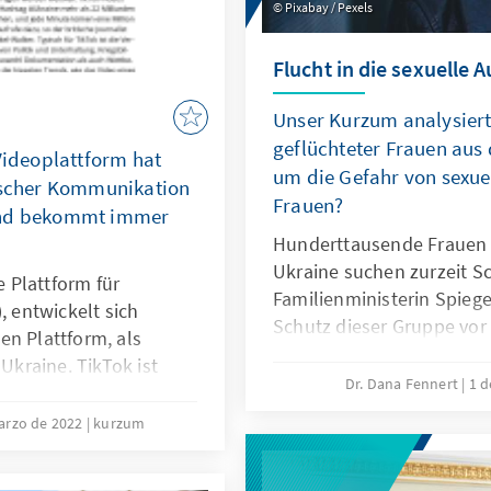
Pixabay / Pexels
Flucht in die sexuelle
Unser Kurzum analysiert
geflüchteter Frauen aus 
Videoplattform hat
um die Gefahr von sexuel
tischer Kommunikation
Frauen?
und bekommt immer
Hunderttausende Frauen 
Ukraine suchen zurzeit S
e Plattform für
Familienministerin Spiege
, entwickelt sich
Schutz dieser Gruppe vor 
en Plattform, als
Tatsächlich berichten He
 Ukraine. TikTok ist
wieder von dubiosen Ans
Dr. Dana Fennert
1 d
Kriegsberichterstattung
Menschenhändlern, Sexu
r russische Propaganda
arzo de 2022
kurzum
organisierten Zuhälterrin
Es gibt gute Gründe,
litik in Deutschland