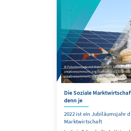
genauer anzuschauen.
Fotomontage mit Material von kurmanphotos 
creativecommons.org/licenses/by/2.0/ und bby_
creativecommons.org/licenses/by-nc/2.0/
Die Soziale Marktwirtschaft
denn je
2022 ist ein Jubiläumsjahr d
Marktwirtschaft