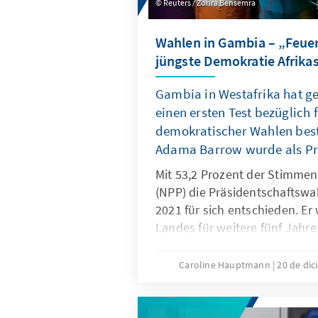
Reuters / Zohra Bensemra
Wahlen in Gambia – „Feuer
jüngste Demokratie Afrika
Gambia in Westafrika hat g
einen ersten Test bezüglich 
demokratischer Wahlen bes
Adama Barrow wurde als Prä
Mit 53,2 Prozent der Stimme
(NPP) die Präsidentschaftsw
2021 für sich entschieden. Er
Landes für weitere fünf Jahre
Konkurrenten Ousainou Dar
Kandeh wurden mit 27,7 Proz
Caroline Hauptmann
20 de di
Platz 2 beziehungsweise mit 
Stimmen auf Platz 3 verwie
hieß es allerdings bereits, d