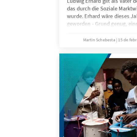
Ludwig Erhard gilt als Vater 
das durch die Soziale Marktw
wurde. Erhard wäre dieses Ja
geworden - Grund genug, ein
Soziale Marktwirtschaft zu bl
heutigen Zeit abzugleichen. Is
Martin Schebesta
15 de feb
Marktwirtschaft anpassungsf
Bietet sie Antworten und Lös
Herausforderungen unserer Z
geht diesen Fragen nach.