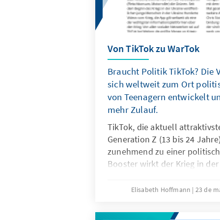
Von TikTok zu WarTok
Braucht Politik TikTok? Die 
sich weltweit zum Ort poli
von Teenagern entwickelt 
mehr Zulauf.
TikTok, die aktuell attraktivst
Generation Z (13 bis 24 Jahre)
zunehmend zu einer politisch
Booster wirkt der Krieg in der
weltweit zum Live-Kanal der 
geworden, wird aber auch fü
Elisabeth Hoffmann
23 de m
und Desinformation genutzt. 
sich die Plattform auch für Po