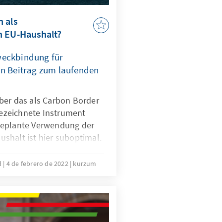
 als
n EU-Haushalt?
weckbindung für
in Beitrag zum laufenden
ber das als Carbon Border
zeichnete Instrument
geplante Verwendung der
shalt ist hier suboptimal.
des Gesetzesvorhabens zu
roffener Drittstaaten
ld
4 de febrero de 2022
kurzum
achen sowie einen aktiven
u leisten, sollten die
M für Maßnahmen zur
chutzes in Entwicklungs-