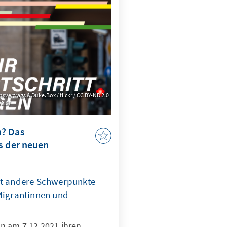
weckgebunden werden.
svertrags & Duke.Box / flickr / CC BY-ND 2.0
2.0/
n? Das
s der neuen
zt andere Schwerpunkte
 Migrantinnen und
n am 7.12.2021 ihren