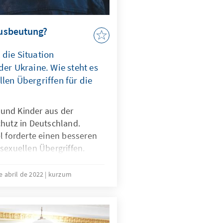
 Ausbeutung?
 die Situation
der Ukraine. Wie steht es
len Übergriffen für die
und Kinder aus der
chutz in Deutschland.
l forderte einen besseren
sexuellen Übergriffen.
lferinnen und Helfer immer
prachen und warnen vor
e abril de 2022
kurzum
alverbrechern und
gen.