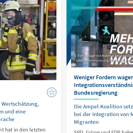
und Schwellenländern z
l nicht anerkennen
eihe von Problemen im
den seien.
en sollen durchgeführt
Fotocollage mit Material des Koalition
/ creativecommons.org/licenses/by-nd/
Weniger Fordern wage
Integrationsverständni
Bundesregierung
 Wertschätzung,
Die Ampel-Koalition set
n und eine
bei der Integration von
prache
Migranten
t hat in den letzten
SPD, Grüne und FDP habe