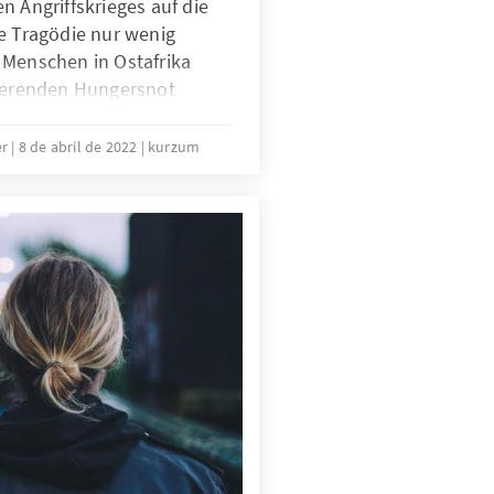
n Angriffskrieges auf die
e Tragödie nur wenig
 Menschen in Ostafrika
lierenden Hungersnot
re verschärfende Faktoren
halen Lage beigetragen. Die
er
8 de abril de 2022
kurzum
e-Krieges werden die Lage
ärfen.