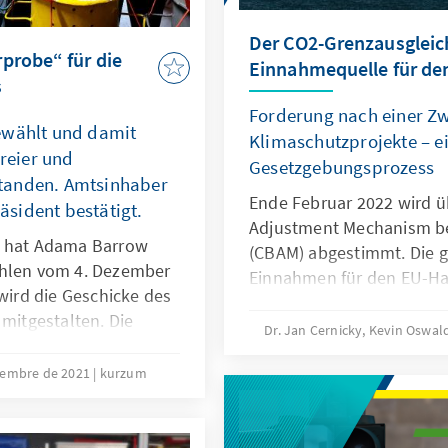
Der CO2-Grenzausgleich
probe“ für die
Einnahmequelle für de
s
Forderung nach einer Z
ewählt und damit
Klimaschutzprojekte – e
freier und
Gesetzgebungsprozess
tanden. Amtsinhaber
Ende Februar 2022 wird ü
sident bestätigt.
Adjustment Mechanism be
n hat Adama Barrow
(CBAM) abgestimmt. Die 
ahlen vom 4. Dezember
Einnahmen für den EU-Hau
 wird die Geschicke des
Um die WTO-Konformität 
 mitgestalten. Die
gewährleisten, Klagen bet
Dr. Jan Cernicky, Kevin Oswa
boe (UDP) und Mama
unwahrscheinlicher zu m
ent der Stimmen auf
ciembre de 2021
kurzum
Beitrag zum Klimaschutz z
12,3 Prozent der
Einnahmen aus dem CBA
sen. Am Sonntagabend
Unterstützung des Klimas
ass Darboe, Kandeh und