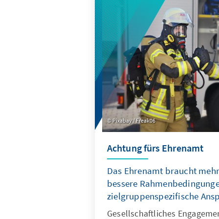
Mitkonkurrent Sallah die Wah
würden, da angeblich eine R
Wahlprozess festgestellt wor
Entsprechende Untersuchung
werden.
Pixabay / Freak06
Achtung fürs Ehrenamt
Das Ehrenamt braucht mehr
bessere Rahmenbedingunge
zielgruppenspezifische Ans
Gesellschaftliches Engagemen