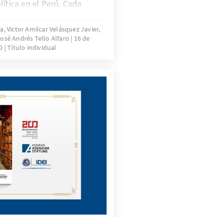
lítica en el Perú. Cada
apas del proceso electoral
o. Finalmente, concluye
 Victor Amilcar Velásquez Javier,
 José Andrés Tello Alfaro
16 de
ntas frecuentes y
20
Título individual