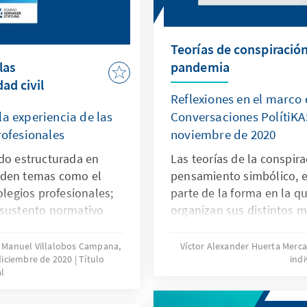
Teorías de conspiració
las
pandemia
ad civil
Reflexiones en el marco
la experiencia de las
Conversaciones PolítiKAS
rofesionales
noviembre de 2020
ido estructurada en
Las teorías de la conspir
nden temas como el
pensamiento simbólico, e
olegios profesionales;
parte de la forma en la 
 sustento normativo
organizan sus distintos 
tendimiento de lo que
mo el mismo se
sé Manuel Villalobos Campana,
Víctor Alexander Huerta Merc
diciembre de 2020
Título
indi
 una de estas
l
 finalidad de renovar
alizar con el