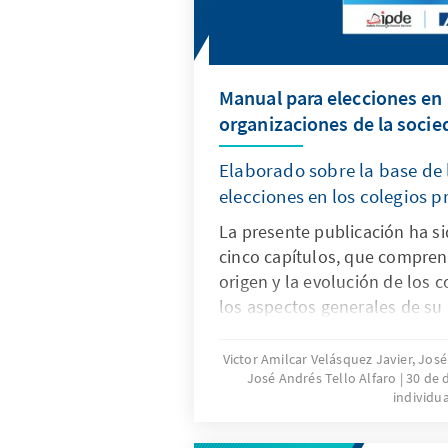
Manual para elecciones en 
organizaciones de la socied
Elaborado sobre la base de 
elecciones en los colegios p
La presente publicación ha s
cinco capítulos, que compre
origen y la evolución de los c
los aspectos generales de su
constitucional y legal; un en
es un proceso electoral y co
Victor Amilcar Velásquez Javier, Jo
José Andrés Tello Alfaro
30 de 
desarrolla en el seno de cada
individua
sociedades intermedias con la
sus juntas directivas; para fin