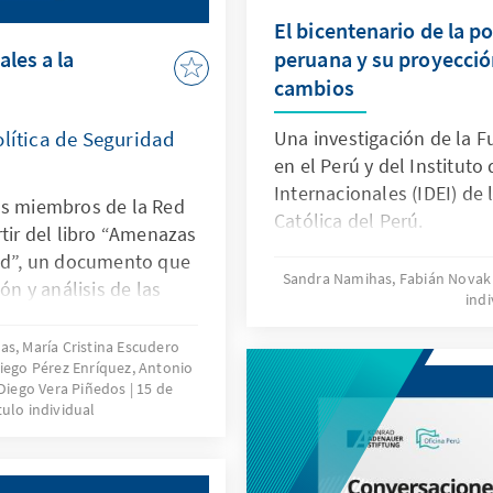
El bicentenario de la po
les a la
peruana y su proyecci
cambios
olítica de Seguridad
Una investigación de la 
en el Perú y del Instituto
Internacionales (IDEI) de 
os miembros de la Red
Católica del Perú.
rtir del libro “Amenazas
dad”, un documento que
Sandra Namihas, Fabián Nova
ón y análisis de las
indi
ilidades
 el Perú y sus países
as, María Cristina Escudero
Diego Pérez Enríquez, Antonio
Diego Vera Piñedos
15 de
tulo individual