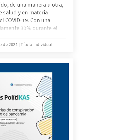
ido, de una manera u otra,
e salud y en materia
el COVID-19. Con una
damente 30% durante el
20, la economía peruana
 de la región
ro de 2021
Título individual