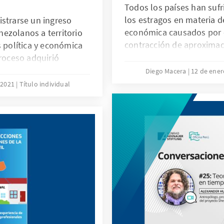
Todos los países han sufr
los estragos en materia d
istrarse un ingreso
económica causados por 
ezolanos a territorio
contracción de aproxima
s política y económica
segundo trimestre del 20
proceso adquirió
fue la de mayor reducción
migrantes en los
Diego Macera
12 de ene
ma en aproximadamente
 2021
Título individual
anos en Perú