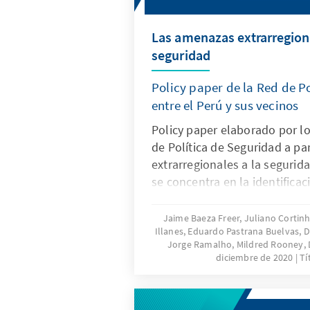
Las amenazas extrarregiona
seguridad
Policy paper de la Red de P
entre el Perú y sus vecinos
Policy paper elaborado por l
de Política de Seguridad a pa
extrarregionales a la seguri
se concentra en la identificaci
amenazas, riesgos y vulnerab
extraregionales que enfrentan
Jaime Baeza Freer, Juliano Cortinh
Illanes, Eduardo Pastrana Buelvas, 
vecinos.
Jorge Ramalho, Mildred Rooney, 
diciembre de 2020
Tí