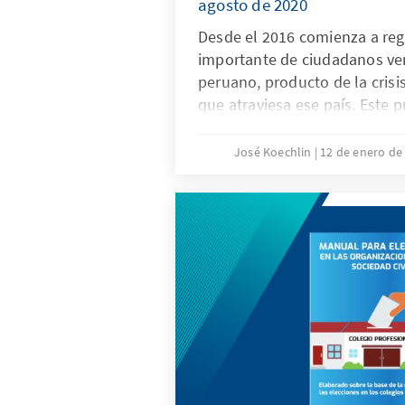
agosto de 2020
Desde el 2016 comienza a reg
importante de ciudadanos ven
peruano, producto de la crisi
que atraviesa ese país. Este 
volúmenes importantes de in
últimos años donde se esti
José Koechlin
12 de enero de
un millón el número venezol