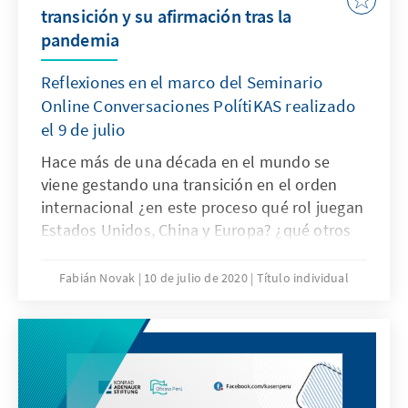
transición y su afirmación tras la
pandemia
Reflexiones en el marco del Seminario
Online Conversaciones PolítiKAS realizado
el 9 de julio
Hace más de una década en el mundo se
viene gestando una transición en el orden
internacional ¿en este proceso qué rol juegan
Estados Unidos, China y Europa? ¿qué otros
actores: países u organizaciones
internacionales han venido ganando o
Fabián Novak
10 de julio de 2020
Título individual
perdiendo poder en los últimos años? ¿este
nuevo orden de transición sufrirá alguna
alteración a raíz de la pandemia del COVID-
19?