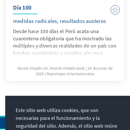
Día 100
medidas radicales, resultados austeros
Desde hace 100 días el Perú acata una
cuarentena obligatoria que ha mostrado las
múltiples y diversas realidades de un país con
brechas económicas y sociales aún muy
grandes, así como sus complejidades
geográficas y culturales. A pesar de los
Nicole Stopfer, Dr. Andrés Hildebrandt
24 de junio de
2020
Reportajes internacionales
esfuerzos que lograron hacer noticia
alrededor del mundo, en el Perú la pandemia
ha expuesto las debilidades institucionales,
en una crisis que resulta, además, inevitable
9
/36
para las clases medias del país.
Este sitio web utiliza cookies, que son
necesarias para el funcionamiento y la
seguridad del sitio. Además, el sitio web reúne