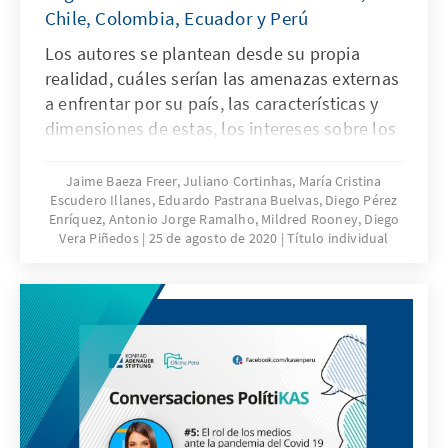
Chile, Colombia, Ecuador y Perú
Los autores se plantean desde su propia
realidad, cuáles serían las amenazas externas
a enfrentar por su país, las características y
dimensiones de estas, los intereses sobre los
que impactan y las acciones que tendrían que
ser llevadas a cabo en cada Estado para
Jaime Baeza Freer, Juliano Cortinhas, María Cristina
Escudero Illanes, Eduardo Pastrana Buelvas, Diego Pérez
enfrentarlas.
Enríquez, Antonio Jorge Ramalho, Mildred Rooney, Diego
Vera Piñedos
25 de agosto de 2020
Título individual