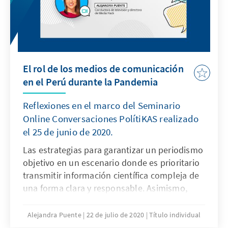
El rol de los medios de comunicación
en el Perú durante la Pandemia
Reflexiones en el marco del Seminario
Online Conversaciones PolítiKAS realizado
el 25 de junio de 2020.
Las estrategias para garantizar un periodismo
objetivo en un escenario donde es prioritario
transmitir información científica compleja de
una forma clara y responsable. Asimismo,
habíamos visto las formas de contrarrestar
los fake news y cómo entiende la prensa su
Alejandra Puente
22 de julio de 2020
Título individual
rol de fiscalización en una situación de