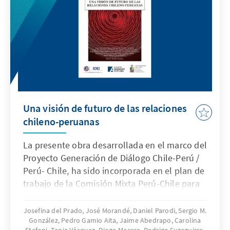
Una visión de futuro de las relaciones
chileno-peruanas
La presente obra desarrollada en el marco del
Proyecto Generación de Diálogo Chile-Perú /
Perú- Chile, ha sido incorporada en el plan de
trabajo de la Comisión Mixta Perú-Chile para
la Conmemoración del Bicentenario de la
Independencia del Perú “al brindar una visión
Josefina del Prado, José Morandé, Daniel Parodi, Sergio M.
González, Pedro Gamio Aita, Jaime Abedrapo, Carolina
prospectiva en distintos temas centrales de la