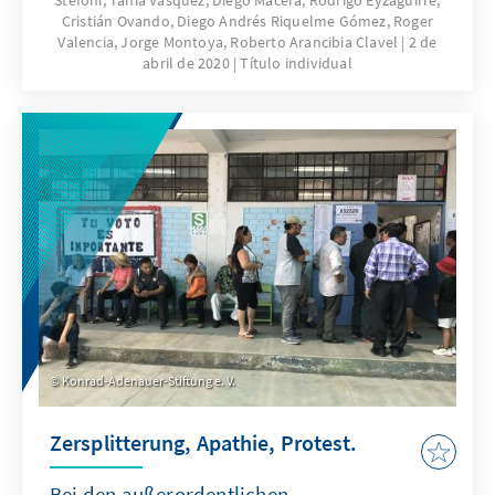
Stefoni, Tania Vásquez, Diego Macera, Rodrigo Eyzaguirre,
relación entre ambos países”.
Cristián Ovando, Diego Andrés Riquelme Gómez, Roger
Valencia, Jorge Montoya, Roberto Arancibia Clavel
2 de
abril de 2020
Título individual
Konrad-Adenauer-Stiftung e. V.
Zersplitterung, Apathie, Protest.
Bei den außerordentlichen