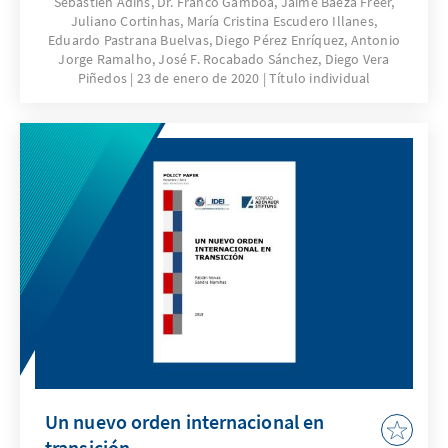
Sebastien Adins, Dr. Franco Gamboa, Jaime Baeza Freer,
Juliano Cortinhas, María Cristina Escudero Illanes,
Eduardo Pastrana Buelvas, Diego Pérez Enríquez, Antonio
Jorge Ramalho, José F. Rocabado Sánchez, Diego Vera
Piñedos
23 de enero de 2020
Título individual
Un nuevo orden internacional en
transición