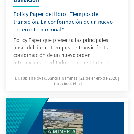
Policy Paper del libro “Tiempos de
transición. La conformación de un nuevo
orden internacional”
Policy Paper que presenta las principales
ideas del libro “Tiempos de transición. La
conformación de un nuevo orden
internacional”, editado por el Instituto de
Estudios Internacionales (IDEI) de la Pontificia
Universidad Católica del Perú y la Fundación
Dr. Fabián Novak, Sandra Namihas
21 de enero de 2020
Título individual
Konrad Adenauer (KAS) en el Perú.