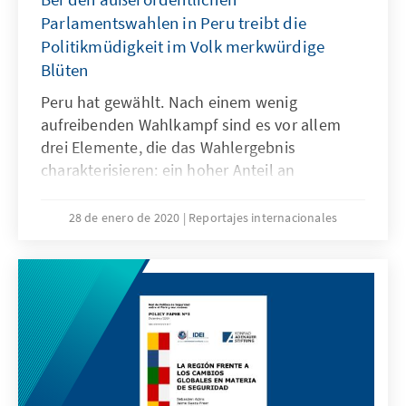
Parlamentswahlen in Peru treibt die
Politikmüdigkeit im Volk merkwürdige
Blüten
Peru hat gewählt. Nach einem wenig
aufreibenden Wahlkampf sind es vor allem
drei Elemente, die das Wahlergebnis
charakterisieren: ein hoher Anteil an
Enthaltungen und Protestwählern, eine starke
Zersplitterung des Parteienspektrums und
28 de enero de 2020
Reportajes internacionales
eine fulminante Abstrafung der national-
populistischen Partei „Fuerza Popular“ und
ihrer Alliierten. Absurder Höhepunkt ist die
Wahl des politischen Ablegers einer Sekte auf
den nach Wählerstimmen zweiten Platz.