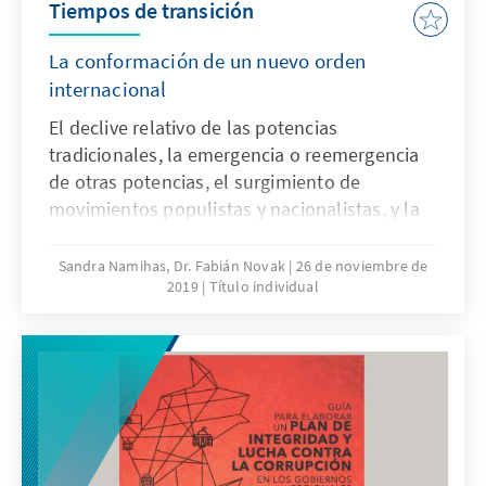
Tiempos de transición
La conformación de un nuevo orden
internacional
El declive relativo de las potencias
tradicionales, la emergencia o reemergencia
de otras potencias, el surgimiento de
movimientos populistas y nacionalistas, y la
crisis de la democracia representativa son
algunos de los aspectos que trata Tiempos de
Sandra Namihas, Dr. Fabián Novak
26 de noviembre de
2019
Título individual
transición. La conformación de un nuevo
orden internacional, obra que presentan el
Instituto de Estudios Internacionales (IDEI) de
la PUCP y la Fundación Konrad Adenauer en
el Perú.