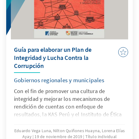
Guía para elaborar un Plan de
Integridad y Lucha Contra la
Corrupción
Gobiernos regionales y municipales
Con el fin de promover una cultura de
integridad y mejorar los mecanismos de
rendición de cuentas con enfoque de
resultados, la KAS Perú y el Instituto de Ética
y Desarrollo de la UARM presentan una
metodología para que las instituciones del
Eduardo Vega Luna, Nilton Quiñones Huayna, Lorena Elías
Ayay
19 de noviembre de 2019
Título individual
nivel descentralizado elaboren de manera