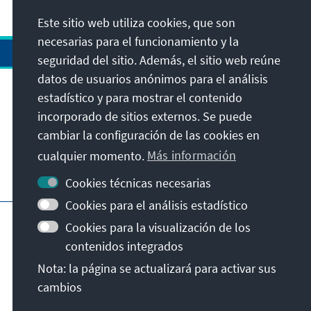
Este sitio web utiliza cookies, que son
necesarias para el funcionamiento y la
seguridad del sitio. Además, el sitio web reúne
datos de usuarios anónimos para el análisis
estadístico y para mostrar el contenido
Dirección
incorporado de sitios externos. Se puede
cambiar la configuración de las cookies en
Contacto
cualquier momento.
Más información
Visita también
Cookies técnicas necesarias
Cookies para el análisis estadístico
Página principal de la KAS
Pie de imprenta
Cookies para la visualización de los
Protección de datos
Condiciones de uso
contenidos integrados
Declaración sobre accesibilidad
Nota: la página se actualizará para activar sus
Notificar barrera
cambios
© Konrad-Adenauer-Stiftung e.V. 2026