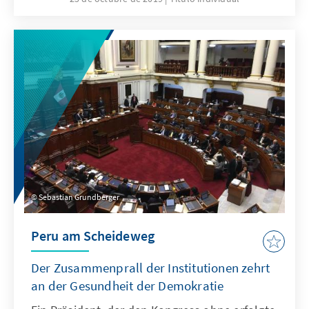
seleccionan los mejores trabajos para ser
publicados. En 2018 se desarrolló una nueva
versión de este concurso, cuyos textos
ganadores componen este volumen y que
desde perspectivas muy diversas abordan
temas vitales para la relación bilateral.
Sebastian Grundberger
Peru am Scheideweg
Der Zusammenprall der Institutionen zehrt
an der Gesundheit der Demokratie