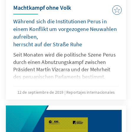
Machtkampf ohne Volk
Während sich die Institutionen Perus in
einem Konflikt um vorgezogene Neuwahlen
aufreiben,
herrscht auf der Straße Ruhe
Seit Monaten wird die politische Szene Perus
durch einen Abnutzungskampf zwischen
Präsident Martín Vizcarra und der Mehrheit
des peruanischen Parlaments bestimmt.
Jüngster Zankapfel ist die Ankündigung der
Regierung, eine vorzeitige Neuwahl
12 de septiembre de 2019
Reportajes internacionales
herbeiführen zu wollen. Doch die Hürden
hierfür sind hoch. In Ermangelung der
notwendigen Mehrheiten im Parlament
versucht Vizcarra, die Straße zu mobilisieren.
Bisher ohne durchschlagenden Erfolg.