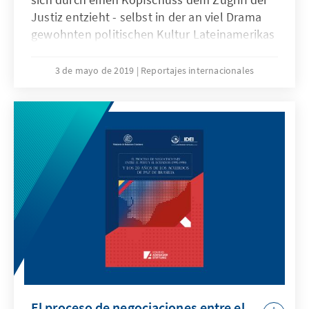
Justiz entzieht - selbst in der an viel Drama
gewohnten politischen Kultur Lateinamerikas
nimmt dieses Ereignis eine Sonderstellung
ein. Während die Anhänger Alan Garcías im
3 de mayo de 2019
Reportajes internacionales
Kampf um die Deutungshoheit schnell einen
Heldenmythos zu konstruieren suchten,
geraten sie durch neue Geständnisse aus dem
Umfeld des Verstorbenen in die Defensive.
Jenseits aller Verschwörungstheorien holt der
Schatten der Korruption den polarisierenden
Staatsmann in den beiden Wochen nach
seinem Tod ein. Unabhängig davon, wie direkt
dieser Schatten letztlich auf ihn fallen wird,
dürfte es noch einige Zeit brauchen, bis Peru
zumindest in Ansätzen wieder zur politischen
Normalität zurückfinden kann.
El proceso de negociaciones entre el