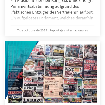
Ein Präsident, der den Kongress ohne erfolgte
Parlamentsabstimmung aufgrund des
„faktischen Entzuges des Vertrauens“ auflöst.
Ein aufgelöstes Parlament, welches daraufhin
den Präsidenten absetzt. Eine Vizepräsidentin,
die sich vom abgesetzten Kongress als
7 de octubre de 2019
Reportajes internacionales
Präsidentin vereidigen lässt, um 24 Stunden
später wieder zurückzutreten. Ein
Verfassungsgericht, dessen
Zusammensetzung Ursprung der Krise war
und das jetzt gefordert ist, diese aufzulösen.
Und eine an politisches Drama gewöhnte
Öffentlichkeit, die sich verhält, als wäre nichts
geschehen. Dies sind die kuriosen aber auch
Besorgnis erregenden Zutaten der schweren
Verfassungskrise, die Peru derzeit durchlebt.
KAS Peru