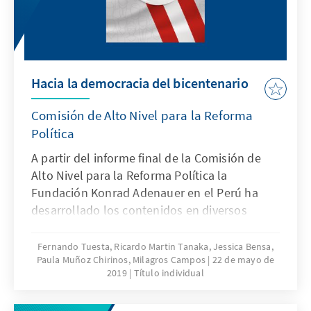
Hacia la democracia del bicentenario
Comisión de Alto Nivel para la Reforma
Política
A partir del informe final de la Comisión de
Alto Nivel para la Reforma Política la
Fundación Konrad Adenauer en el Perú ha
desarrollado los contenidos en diversos
formatos con el fin de difundir los 12
proyectos de ley y facilitar la discusión sobre
Fernando Tuesta, Ricardo Martin Tanaka, Jessica Bensa,
Paula Muñoz Chirinos, Milagros Campos
22 de mayo de
las propuestas desarrolladas.
2019
Título individual