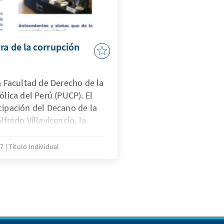
ra de la corrupción
la Facultad de Derecho de la
ólica del Perú (PUCP). El
cipación del Decano de la
lfredo Villavicencio, la
stado de Derecho para
Christine Fuchs, el
17
Título individual
el área de derecho
 Landa, y la moderación del
tón.