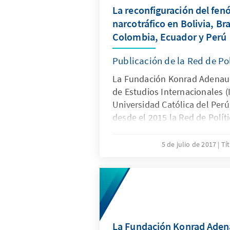
La reconfiguración del fe
narcotráfico en Bolivia, Bra
Colombia, Ecuador y Perú
Publicación de la Red de Po
La Fundación Konrad Adenauer
de Estudios Internacionales (I
Universidad Católica del Per
desde el 2015 la Red de Polít
conformada por especialistas
defensa internacional de univ
5 de julio de 2017
Tí
sus cinco países vecinos. Con 
identificación de amenazas c
la cooperación y conformaci
de seguridad, este año presen
reconfiguración del fenómeno
Bolivia, Brasil, Chile, Colomb
La Fundación Konrad Aden