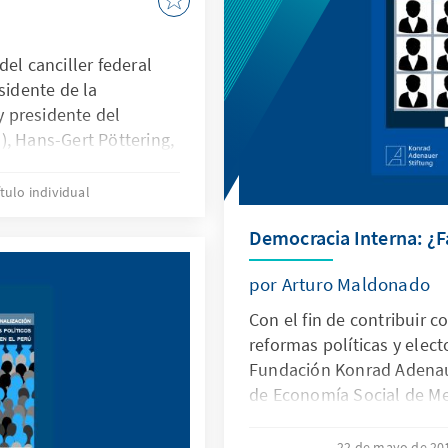
actual y encontrar en est
el canciller federal
sidente de la
 presidente del
), Hans-Gert Pöttering,
laración:
ítulo individual
Democracia Interna: ¿F
por Arturo Maldonado
Con el fin de contribuir c
reformas políticas y elect
Fundación Konrad Adenaue
de Economía Social de Me
Paper "Democracia Interna
trabajo de Arturo Maldona
22 de mayo de 2