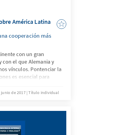
obre América Latina
una cooperación más
tinente con un gran
y con el que Alemania y
os vínculos. Pontenciar la
ones es esencial para
están surgiendo en este
informe pretende mostrar
 junio de 2017
Título individual
 sucesos actuales que
 y Europa como a América
esidad de que Alemania se
relación con la región
er frente al panorama