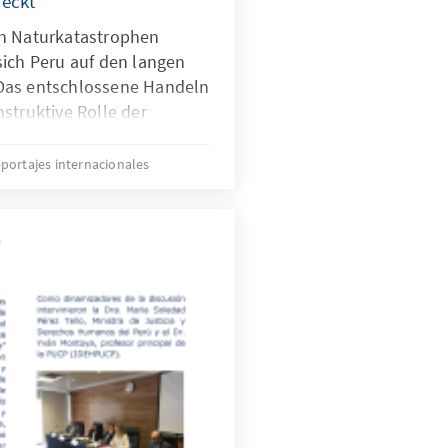
weckt
en Naturkatastrophen
sich Peru auf den langen
Das entschlossene Handeln
struktive Rolle der
sammenhang stellen dabei
higkeit der
portajes internacionales
onen Perus unter Beweis
ss eine Zusammenarbeit
Opposition im nationalen