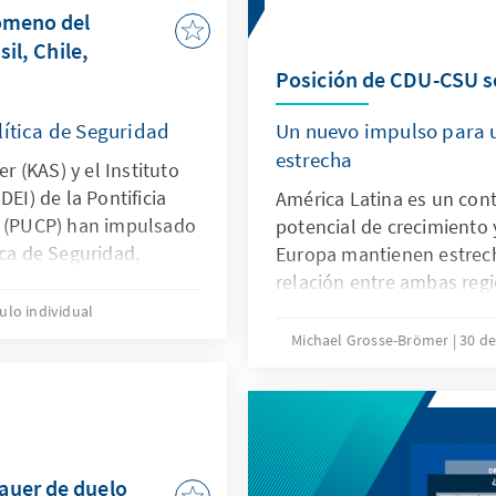
nómeno del
sil, Chile,
Posición de CDU-CSU s
lítica de Seguridad
Un nuevo impulso para 
estrecha
 (KAS) y el Instituto
DEI) de la Pontificia
América Latina es un con
ú (PUCP) han impulsado
potencial de crecimiento 
ica de Seguridad,
Europa mantienen estrech
 en seguridad y
relación entre ambas regi
ersidades del Perú y de
superar los desafíos que 
tulo individual
el fin de trabajar en la
mundo globalizado. Este 
Michael Grosse-Brömer
30 de
omunes y, contribuir a
una visión general de los
ón de una comunidad
afectan tanto a Alemania
tan la publicación: La
Latina y enfatizar la nec
 del narcotráfico en
enfoque en fortalecer su 
ia, Ecuador y Perú.
latinoamericana para hac
auer de duelo