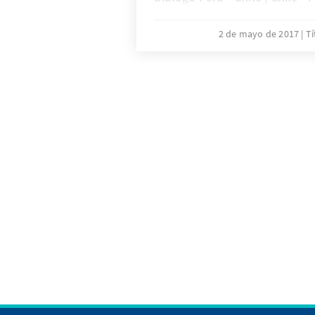
busca informar sobre las área
relación binacional y da cuen
2 de mayo de 2017
Tí
temática del grupo que viene
siete años bajo la conducción
Estudios Internacionales de l
y de la Pontificia Universidad
el apoyo de la Konrad-Adenau