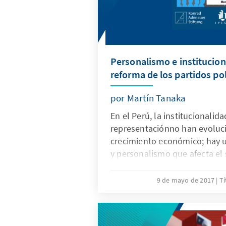
Personalismo e institucion
reforma de los partidos pol
por Martín Tanaka
En el Perú, la institucionalid
representaciónno han evoluci
crecimiento económico; hay u
y personalismo que afecta el 
ello, urge plantear mejoras 
contrarrestar el surgimiento 
9 de mayo de 2017
Tí
programáticas ni formación p
acceder al poder solo en func
individuales. Es necesario ava