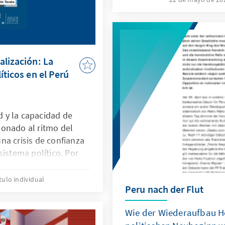
Política por la Universida
alización: La
íticos en el Perú
ad y la capacidad de
onado al ritmo del
na crisis de confianza
sistema político. Por
que permitan
de partidos sin bases
tulo individual
Peru nach der Flut
olítica, que buscan
ión a figuras
Wie der Wiederaufbau H
nzar hacia la