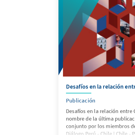
construcción de un sistema m
menos personalista y volátil,
esfuerzos que permitan su co
plazo.
Desafíos en la relación entr
Publicación
Desafíos en la relación entre C
nombre de la última publicac
conjunto por los miembros d
Diálogo Perú - Chile | Chile 