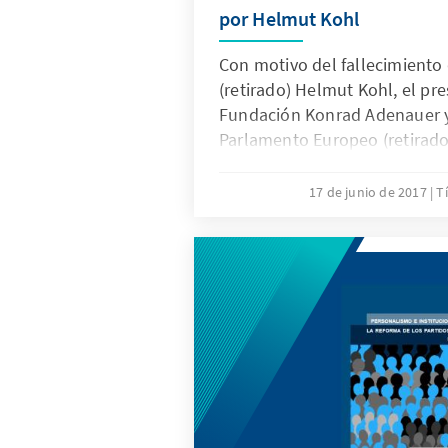
por Helmut Kohl
Con motivo del fallecimiento d
(retirado) Helmut Kohl, el pre
Fundación Konrad Adenauer y
Parlamento Europeo (retirado
ha efectuado la siguiente dec
17 de junio de 2017
T