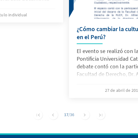
s de proyección de la
ta de la riqueza
tulo individual
 trabajando desde hace
¿Cómo cambiar la cultu
 de los Institutos de
en el Perú?
a Universidad de Chile
 Católica del Perú, con
El evento se realizó con 
er-Stiftung.
Pontificia Universidad Cat
debate contó con la parti
Facultad de Derecho, Dr. A
Directora del Programa E
Latinoamérica, Dra. Marie-
27 de abril de 20
profesor y coordinador d
constitucional, Dr. César
profesor el Dr. David Lova
17
/36