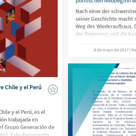
politischen Neubeginn 
ás institucionalizado y
 así como coordinar
Nach einer der schwerst
nsolidación a corto
seiner Geschichte macht 
Weg des Wiederaufbaus. 
der Regierung und die kon
Opposition in diesem Zu
nicht nur die Handlungsfä
8 de mayo de 2017
Re
demokratischen Instituti
sondern zeigen auch, da
zwischen Regierung und 
Interesse möglich ist.
e Chile y el Perú
hile y el Perú, es el
ión trabajada en
el Grupo Generación de
- Perú. Este documento