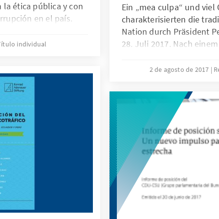
la ética pública y con
Ein „mea culpa“ und viel
rrupción en el país.
charakterisierten die trad
cil transmitir una
Nation durch Präsident P
a magnitud de los actos
28. Juli 2017. Nach eine
ítulo individual
onocer la gravedad del
und einer Flutkatastroph
 la construcción de
Amtsjahr hofft der Präsid
2 de agosto de 2017
R
tura de integridad en
Fahrwasser. Wirtschafts- u
noch einiges zu tun, auße
Regierung durchaus erfolg