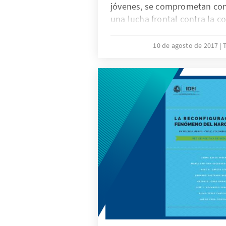
jóvenes, se comprometan con 
una lucha frontal contra la co
Somos conscientes que es difí
mirada propositiva frente a l
10 de agosto de 2017
T
de corrupción pero, sin desc
problema, proponemos asumir
una ética ciudadana y una cul
el país.