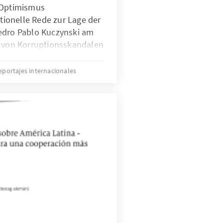
 Optimismus
itionelle Rede zur Lage der
edro Pablo Kuczynski am
m von Korruptionsskandalen
e geprägten ersten
ent auf ruhigeres
eportajes internacionales
nd sozialpolitisch gibt es
npolitisch agierte die
reich.