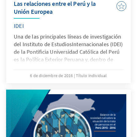
Las relaciones entre el Perú y la
Unión Europea
IDEI
Una de las principales líneas de investigación
del Instituto de EstudiosInternacionales (IDEI)
de la Pontificia Universidad Católica del Perú
es la Política Exterior Peruana y, dentro de
ella, aquellos aspectos poco profundizados o
explorados en la literatura nacional. Este es el
6 de diciembre de 2016
Título individual
caso precisamente de nuestras relaciones con
la Europa comunitaria, no obstante los
importantes niveles de comercio, inversión,
cooperación ydiálogo político existentes
entre ambos.