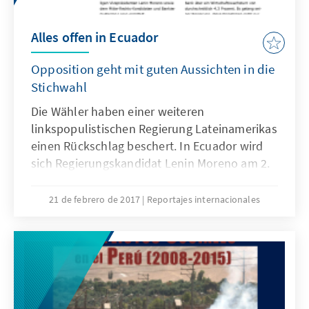
Alles offen in Ecuador
Opposition geht mit guten Aussichten in die
Stichwahl
Die Wähler haben einer weiteren
linkspopulistischen Regierung Lateinamerikas
einen Rückschlag beschert. In Ecuador wird
sich Regierungskandidat Lenin Moreno am 2.
April in einer Stichwahl dem Mitte-Rechts-
Kandidaten Guillermo Lasso stellen müssen.
21 de febrero de 2017
Reportajes internacionales
Die starke gesellschaftliche Polarisierung und
die schwierige wirtschaftliche Lage könnten
dem Oppositionskandidaten dabei in die
Karten spielen.