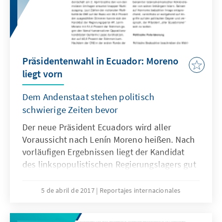
Präsidentenwahl in Ecuador: Moreno
liegt vorn
Dem Andenstaat stehen politisch
schwierige Zeiten bevor
Der neue Präsident Ecuadors wird aller
Voraussicht nach Lenín Moreno heißen. Nach
vorläufigen Ergebnissen liegt der Kandidat
des linkspopulistischen Regierungslagers gut
zwei Prozent vor dem Oppositionskandidaten
Guillermo Lasso. Während dieser den
5 de abril de 2017
Reportajes internacionales
Behörden Wahlbetrug vorwirft, ist der
voraussichtliche neue Präsident gefordert,