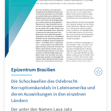
Brücken über die tiefe politische Kluft in
Ecuador zu bauen. Ob Moreno als Präsident
eigene Akzente setzen wird, könnte zu einem
guten Teil davon abhängen, inwieweit er eine
Einmischung seines Amtsvorgängers Rafael
Correa in die Tagespolitik verhindern kann.
Epizentrum Brasilien
Die Schockwellen des Odebrecht-
Korruptionskandals in Lateinamerika und
deren Auswirkungen in den einzelnen
Ländern
Der unter den Namen Lava Jato