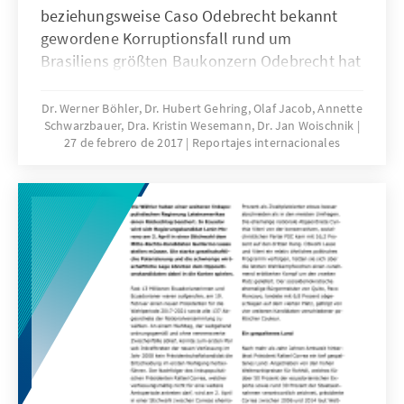
beziehungsweise Caso Odebrecht bekannt
gewordene Korruptionsfall rund um
Brasiliens größten Baukonzern Odebrecht hat
in Brasilien bereits weite Kreise gezogen.
Immer mehr kommt durch Zeugenaussagen
Dr. Werner Böhler, Dr. Hubert Gehring, Olaf Jacob, Annette
Schwarzbauer, Dra. Kristin Wesemann, Dr. Jan Woischnik
und das Auswerten sichergestellter
27 de febrero de 2017
Reportajes internacionales
Dokumente zu Tage. Es handelt sich um den
bei weitem größten Korruptionsskandal des
Landes. Seit einigen Wochen wird nun zudem
das Ausmaß immer deutlicher, welches das
Korruptionsnetzwerk des Baukonzerns auch
außerhalb Brasiliens angenommen hat.