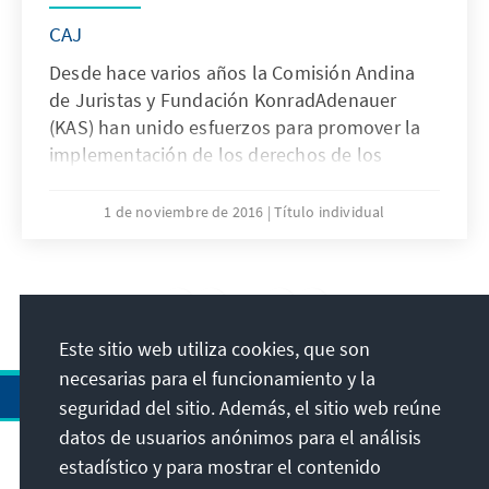
CAJ
Desde hace varios años la Comisión Andina
de Juristas y Fundación KonradAdenauer
(KAS) han unido esfuerzos para promover la
implementación de los derechos de los
pueblos indígenas en el Perú.Con este
objetivo se han realizado una serie de
1 de noviembre de 2016
Título individual
actividades para recoger las principales
demandas de las organizaciones indígenas,
en especial enlas regiones de Cusco, Puno,
18
/36
Madre de Dios y San Martín.
Este sitio web utiliza cookies, que son
necesarias para el funcionamiento y la
seguridad del sitio. Además, el sitio web reúne
datos de usuarios anónimos para el análisis
estadístico y para mostrar el contenido
Dirección