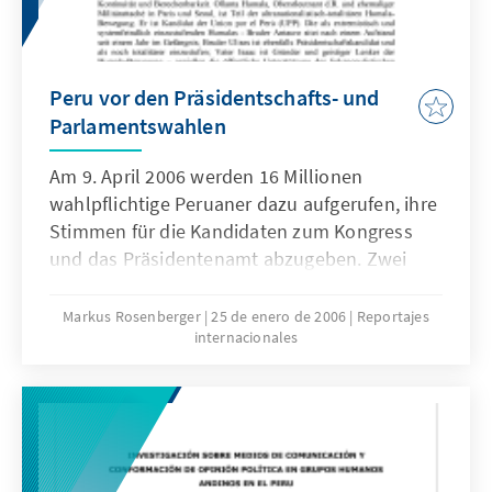
Peru vor den Präsidentschafts- und
Parlamentswahlen
Am 9. April 2006 werden 16 Millionen
wahlpflichtige Peruaner dazu aufgerufen, ihre
Stimmen für die Kandidaten zum Kongress
und das Präsidentenamt abzugeben. Zwei
Monate vor der Wahl gibt es mindestens zwei
Favoriten für die Präsidentschaft: Die
Markus Rosenberger
25 de enero de 2006
Reportajes
internacionales
Christdemokratin Lourdes Flores des Mitte-
Rechts-Wahlbündnisses Unidad Nacional und
der vom venezolanischen Präsidenten Hugo
Chávez unterstützte Nationalist und Militarist
Ollanta Humala. Auch die beiden Ex-
Präsidenten Valentín Paniagua und vor allem