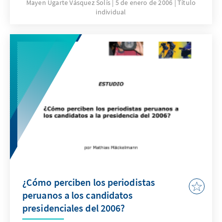
fecha y proponer medidas políticas de diversa
Mayen Ugarte Vásquez Solís
5 de enero de 2006
Título
individual
índole para enriquecer el debate nacional
respecto a este importante tema.
¿Cómo perciben los periodistas
peruanos a los candidatos
presidenciales del 2006?