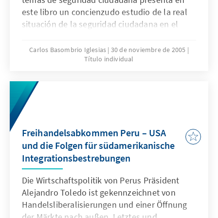
este libro un concienzudo estudio de la real
situación de la seguridad ciudadana en el
Perú, una recopilación ordenada y
sistematizada de datos y estadísticas sobre
Carlos Basombrio Iglesias
30 de noviembre de 2005
Título individual
seguridad y violencia. La Fundación Konrad
Adenauer y el Instituto Peruano de Economía
Social de Mercado decidieron realizar esta
investigación a fin de elaborar un diagnóstico
del problema y lanzar propuestas de solución
al mismo, que tienen por finalidad enriquecer
Freihandelsabkommen Peru – USA
el debate nacional respecto a este importante
und die Folgen für südamerikanische
tema.
Integrationsbestrebungen
Die Wirtschaftspolitik von Perus Präsident
Alejandro Toledo ist gekennzeichnet von
Handelsliberalisierungen und einer Öffnung
der Märkte nach außen. Letztes und