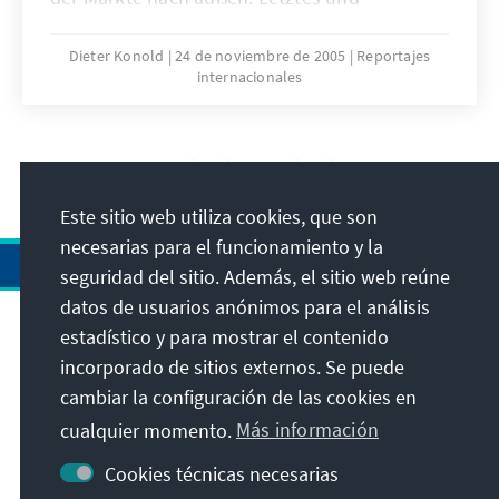
ehrgeizigstes Projekt seiner Amtszeit ist die
Verwirklichung eines Freihandelsabkommens
Dieter Konold
24 de noviembre de 2005
Reportajes
internacionales
mit den USA. Die derzeitige
Verhandlungspause lädt dazu ein,
wirtschaftliche Chancen und
integrationspolitische Risiken vor einer
31
/36
Unterzeichnung noch einmal gegeneinander
Este sitio web utiliza cookies, que son
abzuwägen.
necesarias para el funcionamiento y la
seguridad del sitio. Además, el sitio web reúne
datos de usuarios anónimos para el análisis
estadístico y para mostrar el contenido
Dirección
incorporado de sitios externos. Se puede
cambiar la configuración de las cookies en
Contacto
cualquier momento.
Más información
Visita también
Cookies técnicas necesarias