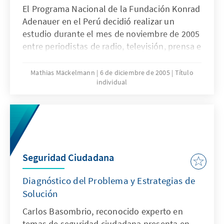
El Programa Nacional de la Fundación Konrad
Adenauer en el Perú decidió realizar un
estudio durante el mes de noviembre de 2005
entre periodistas de radio, televisión, prensa e
Internet provenientes de todas los regiones
del Perú, con el objetivo de indagar acerca de
Mathias Mäckelmann
6 de diciembre de 2005
Título
individual
su opinión con respecto a la imagen y al
desempeño en los medios de comunicación
de los actuales candidatos a la presidencia
del 2006.
Seguridad Ciudadana
Diagnóstico del Problema y Estrategias de
Solución
Carlos Basombrio, reconocido experto en
temas de seguridad ciudadana presenta en