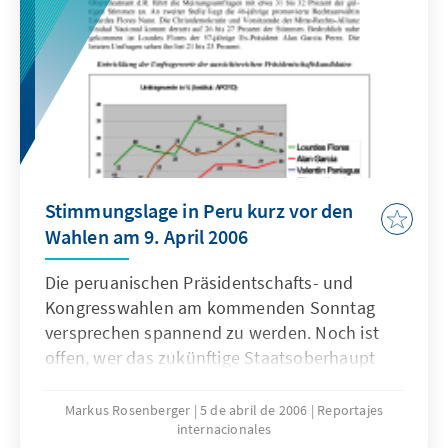
Stimmungslage in Peru kurz vor den
Wahlen am 9. April 2006
Die peruanischen Präsidentschafts- und
Kongresswahlen am kommenden Sonntag
versprechen spannend zu werden. Noch ist
offen, wer das zukünftige Staatsoberhaupt
des Andenstaates sein wird. Unklar ist
ebenfalls, wer stärkste Fraktion im Kongress
Markus Rosenberger
5 de abril de 2006
Reportajes
internacionales
wird. Sicher ist lediglich, dass der zukünftige