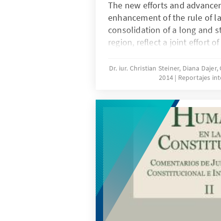
The new efforts and advance
enhancement of the rule of l
consolidation of a long and s
region, reflect a joint effort 
international bodies to prom
effective protection of human 
Dr. iur. Christian Steiner, Diana Dajer
2014
Reportajes in
foundation of democracy. In t
the purpose of this report is 
analyze some recent transition
developments in Latin Americ