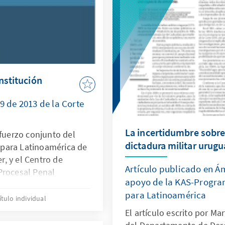
nstitución
79 de 2013 de la Corte
La incertidumbre sobre 
sfuerzo conjunto del
dictadura militar urug
para Latinoamérica de
, y el Centro de
Artículo publicado en Ám
Procesal Penal
apoyo de la KAS-Progra
 la Universidad de
para Latinoamérica
ítulo individual
El artículo escrito por Ma