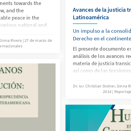
ments towards the
Avances de la justicia t
aw, and the
Latinoamérica
table peace in the
of various national and
Un impulso a la consoli
ote a balanced and
Derecho en el continent
rights, as the
, Ginna Rivera
27 de marzo de
ternacionales
he described scenario,
El presente documento es
precisely to review and
análisis de los avances r
al justice’s
materia de justicia transi
a.
así como de las tensiones
presentado en los último
garantizar los derechos d
Dr. iur. Christian Steiner, Ginna 
2014
Reportaje
violaciones a los derech
dictaduras, guerras civile
continente.