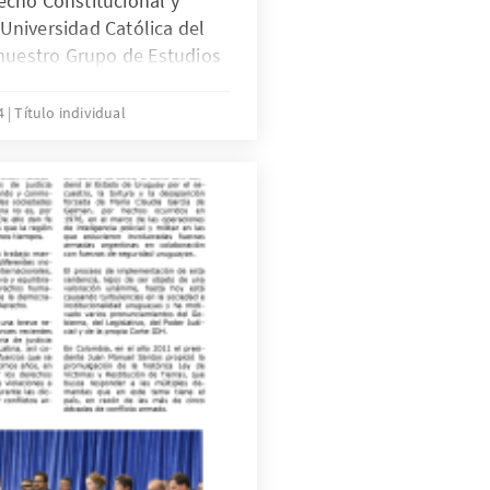
cho Constitucional y
niversidad Católica del
 nuestro Grupo de Estudios
onal y Derechos
s avances y retos de la
14
Título individual
 la Sentencia de la Corte
hos Humanos, en el caso