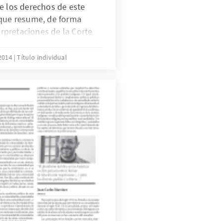
e los derechos de este
 que resume, de forma
terpretaciones de la Corte
hos Humanos sobre cada
 opiniones académicas
 2014
Título individual
s al sistema internacional
de derecho comparado, que
 contextualizar el
ado precepto. Solicitamos
más abajo.