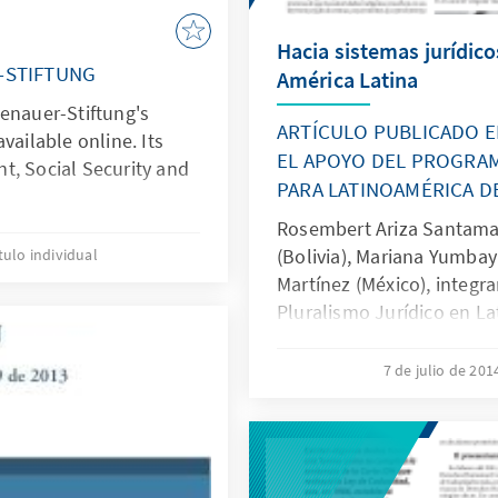
Hacia sistemas jurídico
-STIFTUNG
América Latina
enauer-Stiftung's
ARTÍCULO PUBLICADO E
vailable online. Its
EL APOYO DEL PROGRA
t, Social Security and
PARA LATINOAMÉRICA DE
Rosembert Ariza Santamar
(Bolivia), Mariana Yumbay
tulo individual
Martínez (México), integr
Pluralismo Jurídico en L
apoyado por el programa 
Fundación Konrad Adenau
7 de julio de 20
dado la coordinación entr
diferentes países del con