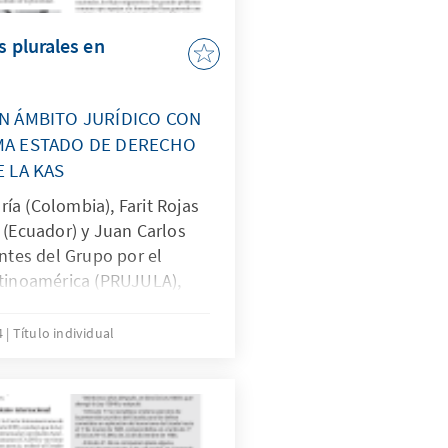
s plurales en
N ÁMBITO JURÍDICO CON
MA ESTADO DE DERECHO
 LA KAS
ía (Colombia), Farit Rojas
 (Ecuador) y Juan Carlos
antes del Grupo por el
atinoamérica (PRUJULA),
Estado de Derecho de la
er, analizan cómo se ha
14
Título individual
e sistemas jurídicos en
tinente.