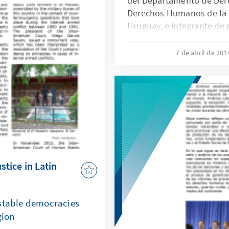
del Departamento de Dere
Derechos Humanos de la U
Uruguay, e integrante de
sobre Justicia Constituci
Fundamentales, explica lo
7 de abril de 20
justicia uruguaya frente a
Interamericana de Derec
Gelman.
ustice in Latin
 stable democracies
gion