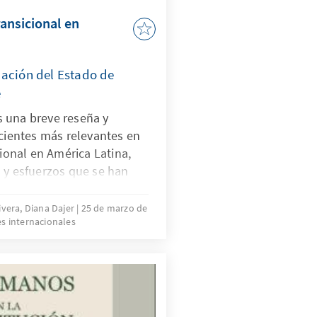
ransicional en
dación del Estado de
e
 una breve reseña y
ecientes más relevantes en
cional en América Latina,
 y esfuerzos que se han
s años, en el proceso de
e las víctimas de graves
Rivera, Diana Dajer
25 de marzo de
s internacionales
os humanos durante las
s y conflictos armados del