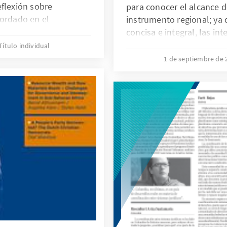
eflexión sobre
para conocer el alcance d
bordado en el
instrumento regional; ya
expertos, a realizarse
concisa e integral, las in
Interamericana de Derec
Título individual
artículo. Incluye además
1 de septiembre de
relevantes, las referencia
de derechos humanos y 
pueden ayudar a perfilar y
contenido de un determin
su registro en el enlace 