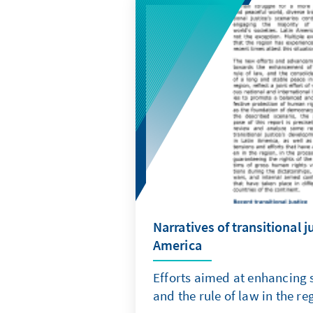
Narratives of transitional j
America
Efforts aimed at enhancing
and the rule of law in the re