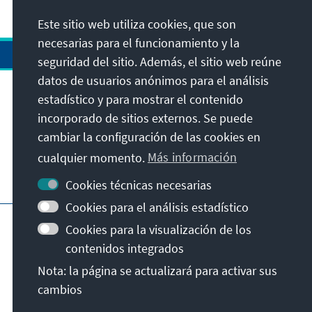
Este sitio web utiliza cookies, que son
necesarias para el funcionamiento y la
seguridad del sitio. Además, el sitio web reúne
datos de usuarios anónimos para el análisis
estadístico y para mostrar el contenido
Dirección
incorporado de sitios externos. Se puede
cambiar la configuración de las cookies en
Contacto
cualquier momento.
Más información
Visita también
Cookies técnicas necesarias
Cookies para el análisis estadístico
Página principal de la KAS
Pie de imprenta
Cookies para la visualización de los
Protección de datos
Condiciones de uso
contenidos integrados
Declaración sobre accesibilidad
Nota: la página se actualizará para activar sus
Notificar barrera
cambios
© Konrad-Adenauer-Stiftung e.V. 2026