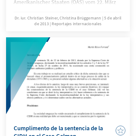
Amerikanischer Staaten (OAS) vom 22. März
2013 erwartet worden. Dort sollte ein beinahe
zwei Jahre andauernder Reformprozess
Dr. iur. Christian Steiner, Christina Brüggemann
5 de abril
de 2013
Reportajes internacionales
beendet werden, der – zumindest nominal –
zum Ziel hatte, die Funktionsweise der
Interamerikanischen
Menschenrechtskommission (IAMRK oder
Kommission) zu verbessern und damit das
regionale System zum Schutz der
Menschenrechte zu stärken.
Cumplimento de la sentencia de la
CIDH en el Caso Gelman